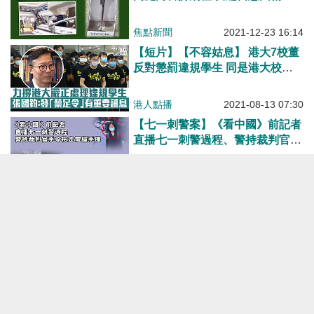
等3罪成立
焦點新聞
2021-12-23 16:14
【短片】【不容姑息】 港大7校董
反對懲罰違規學生 同是港大校董
張國鈞：發「禁足令」有重要訊
息、學生也須守法守規、7校董與
港人點播
2021-08-13 07:30
涉事學生一丘之貉
【七一刺警案】《看中國》前記者
直播七一刺警過程、警持裁判官手
令檢走電腦手機 《星島》：疑與
兇徒有關聯
焦點新聞
2021-07-28 14:01
【國安法首案】唐英傑被裁定煽動
他人分裂國家及恐怖活動罪成
焦點新聞
2021-07-27 15:50
【短片】【踢走歪風】獨家專訪
2：斥家長帶子女悼念刺警孤狼、
心痛年輕人遭歪風荼毒 任達榮：