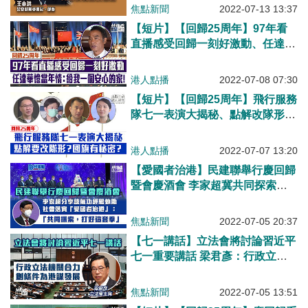
焦點新聞
2022-07-13 13:37
【短片】【回歸25周年】97年看
直播感受回歸一刻好激動​、任達華
憶當年情：給我一個安心的家！冀
內地和香港更多交流、年輕電影人
港人點播
2022-07-08 07:30
勇敢追夢！
【短片】【回歸25周年】飛行服務
隊七一表演大揭秘、點解改隊形？
國旗有秘密？總監胡偉雄：每位隊
員都感到榮譽！
港人點播
2022-07-07 13:20
【愛國者治港】民建聯舉行慶回歸
暨會慶酒會 李家超冀共同探索打
好「愛國者治港」這套拳法、李慧
琼提未來四大任務
焦點新聞
2022-07-05 20:37
【七一講話】立法會將討論習近平
七一重要講話 梁君彥：行政立法
機關合力為港謀發展
焦點新聞
2022-07-05 13:51