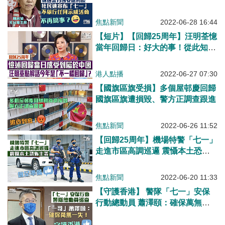
何示威活動
焦點新聞
2022-06-28 16:44
【短片】【回歸25周年】汪明荃憶
當年回歸日：好大的事！從此知道
自己真是屬於中國、香港經歷很多
變化、今年將迎「不一樣回歸」
港人點播
2022-06-27 07:30
【國旗區旗受損】多個屋邨慶回歸
國旗區旗遭損毀、警方正調查跟進
焦點新聞
2022-06-26 11:52
【回歸25周年】機場特警「七一」
走進市區高調巡邏 震懾本土恐怖
主義
焦點新聞
2022-06-20 11:33
【守護香港】 警隊「七一」安保
行動總動員 蕭澤頤：確保萬無一
失