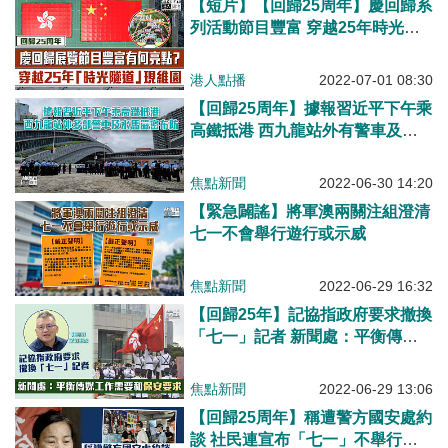
【短片】【回歸25周年】慶回歸系
列活動節目豐富 穿越25年時光隧
道現維園 香港各界慶典委員會籌
委會會長范榮彰：表達祖國愛香
港人點播
2022-07-01 08:30
港！象徵新時代變遷!
【回歸25周年】據報習近平下午乘
高鐵抵港 西九龍站外有警車及水
馬嚴密布防
焦點新聞
2022-06-30 14:20
【緊急闢謠】將軍澳兩關注組澄清
七一不會舉行遊行或示威
焦點新聞
2022-06-29 16:32
【回歸25年】記協指政府要求撤換
「七一」記者 新聞處：平衡傳媒
工作需要和保安要求
焦點新聞
2022-06-29 13:06
【回歸25周年】稱遭警方國安處約
談 社民連宣布「七一」不舉行任