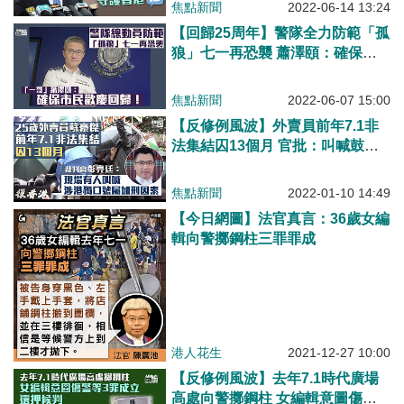
焦點新聞
2022-06-14 13:24
【回歸25周年】警隊全力防範「孤
狼」七一再恐襲 蕭澤頤：確保市
民歡慶回歸！
焦點新聞
2022-06-07 15:00
【反修例風波】外賣員前年7.1非
法集結囚13個月 官批：叫喊鼓吹
「港獨」、詆譭警隊口號等於破壞
社會安寧
焦點新聞
2022-01-10 14:49
【今日網圖】法官真言：36歲女編
輯向警擲鋼柱三罪罪成
港人花生
2021-12-27 10:00
【反修例風波】去年7.1時代廣場
高處向警擲鋼柱 女編輯意圖傷人