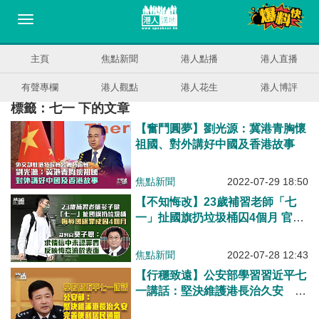
主頁
焦點新聞
港人點播
港人直播
有聲專欄
港人觀點
港人花生
港人博評
標籤：七一 下的文章
【奮鬥圓夢】劉光源：冀港青胸懷
祖國、對外講好中國及香港故事
焦點新聞
2022-07-29 18:50
【不知悔改】23歲補習老師「七
一」扯國旗扔垃圾桶囚4個月 官
斥：求情信中未認罪責，反映悔意
流於表面
焦點新聞
2022-07-28 12:43
【行穩致遠】公安部學習習近平七
一講話：堅決維護港長治久安 完
善便利居民通關