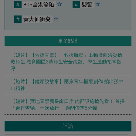
#
805全港淪陷
#
襲警
#
黃大仙衝突
更多點播
【短片】【救援直擊】「救援航母」出動廣西洪災搶
救師生 教育園區3萬師生安全疏散、學生激動拍掌歡
呼
【短片】【鏡頭說故事】兩岸青年極限創作 拍出孫中
山精神
【短片】實地直擊新皇崗口岸 內部設施搶先看！ 首採
「合作查驗、一次放行」 過關僅需5分鐘
評論