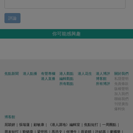
評論
你可能感興趣
焦點新聞
港人點播
有聲專欄
港人觀點
港人花生
港人博評
關於我們
港人直播
編輯觀點
博客館
私隱聲明
所有觀點
所有博評
免責條款
版權聲明
加入我們
聯絡我們
刊登廣告
爆料快
博客館
屈穎妍
|
張瑞蓮
|
顧敏康
|
《港人講地》編輯室
|
焦點短打
|
一周圈點
|
周末短打
|
劉炳章
|
梁世民
|
馬浩文
|
何濼生
|
原姿晴
|
許紹基
|
麥國華
|