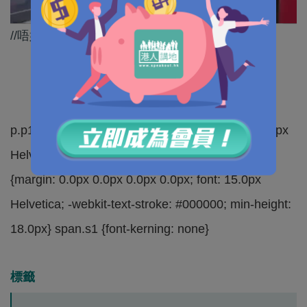
//唔好再為暴徒美化暴行、咁襲擊警員就要執法!//
p.p1 {margin: 0.0px 0.0px 0.0px 0.0px; font: 15.0px
Helvetica; -webkit-text-stroke: #000000} p.p2
{margin: 0.0px 0.0px 0.0px 0.0px; font: 15.0px
Helvetica; -webkit-text-stroke: #000000; min-height:
18.0px} span.s1 {font-kerning: none}
標籤