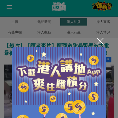
主頁
焦點新聞
港人點播
港人直播
有聲專欄
港人觀點
港人花生
港人博評
【短片】【讀者來片】龍翔道防暴警察被大批
暴徒襲擊、雜物如雨下、有警員被雨遮擊中！
讚好
9
分享