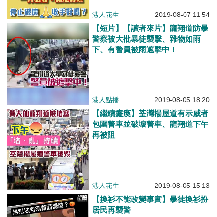
港人花生
2019-08-07 11:54
【短片】【讀者來片】龍翔道防暴
警察被大批暴徒襲擊、雜物如雨
下、有警員被雨遮擊中！
港人點播
2019-08-05 18:20
【繼續癱瘓】荃灣楊屋道有示威者
包圍警車並破壞警車、龍翔道下午
再被阻
港人花生
2019-08-05 15:13
【換衫不能改變事實】暴徒換衫扮
居民再襲警