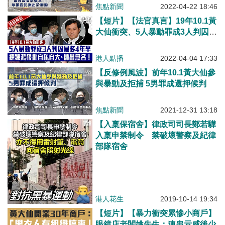
焦點新聞
2022-04-22 18:46
【短片】【法官真言】19年10.1黃
大仙衝突、5人暴動罪成3人判囚最
多4年半、練錦鴻狠批自私自大、
師出無名！
港人點播
2022-04-04 17:33
【反修例風波】前年10.1黃大仙參
與暴動及拒捕 5男罪成還押候判
焦點新聞
2021-12-31 13:18
【入稟保宿舍】律政司司長鄭若驊
入稟申禁制令 禁破壞警察及紀律
部隊宿舍
港人花生
2019-10-14 19:34
【短片】【暴力衝突累慘小商戶】
眼鏡店老闆姚先生：連串示威後少