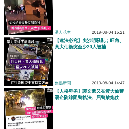
港人花生
2019-08-04 15:21
【違法必究】尖沙咀騷亂；旺角、
黃大仙衝突至少20人被捕
焦點新聞
2019-08-04 14:47
【人格卑劣】譚文豪又在黃大仙警
署企防線阻警執法、屈警放炮仗