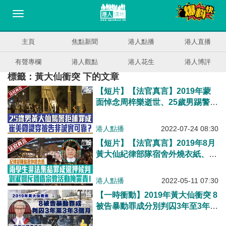
主頁
焦點新聞
港人點播
港人直播
有聲專欄
港人觀點
港人花生
港人博評
標籤：黃大仙衝突 下的文章
【短片】【法官真言】2019年蒙
面悼念周梓樂逝世、25歲男踢警拒
捕罪成 裁判官崔美霞斥被告並非
誠實可靠
港人點播
2022-07-24 08:30
【短片】【法官真言】2019年8月
黃大仙紀律部隊宿舍外燒衣紙、兩
學生非法集結罪成還押候判、劉淑
嫻斥圖借宗教活動掩罪責！
港人點播
2022-05-11 07:30
【一時衝動】2019年黃大仙衝突 8
被告暴動罪成分別判囚3年至3年3
個月