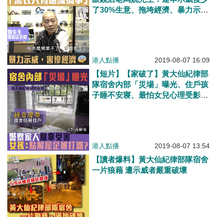
了30%生意、拖垮經濟、暴力示威
應要停止
港人點播
2019-08-07 16:09
【短片】【家破了】黃大仙紀律部
隊宿舍內部「災場」曝光、住戶孩
子睡不安寢、最怕女兒心理受影
響、喊住問：我屋企點解會俾人打
爛？
港人點播
2019-08-07 13:54
【讀者爆料】黃大仙紀律部隊宿舍
一片狼藉 遭示威者嚴重破壞