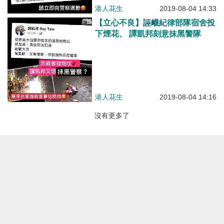
港人花生
2019-08-04 14:33
【立心不良】誣衊紀律部隊宿舍投
下煙花、 譚凱邦刻意抹黑警隊
港人花生
2019-08-04 14:16
沒有更多了
焦點新聞
港人點播
有聲專欄
港人觀點
港人花生
港人博評
關於我們
港人直播
編輯觀點
博客館
私隱聲明
所有觀點
所有博評
免責條款
版權聲明
加入我們
聯絡我們
刊登廣告
爆料快