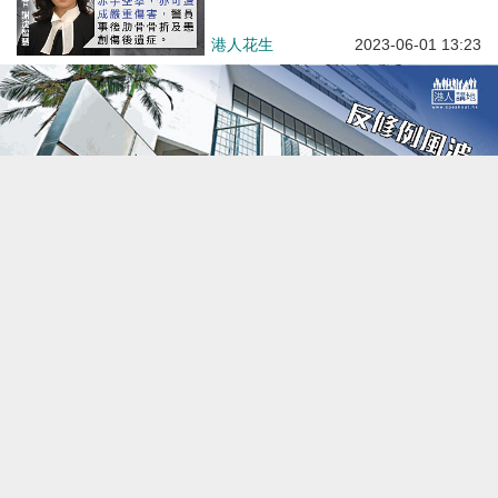
港人花生
2023-06-01 13:23
【襲擊警察】酒吧禁錮毆打臥底警 6被告各判入獄40個月
焦點新聞
2023-05-31 14:46
【今日網圖】法官真言：19年9月
淘大商場衝突 27歲男「批㬹」襲
警等罪成、判囚2個月2周