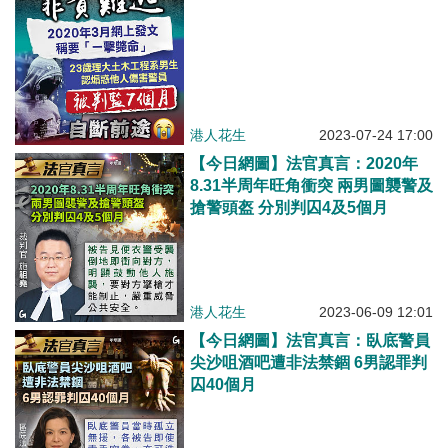
港人花生
2023-07-24 17:00
【今日網圖】法官真言：2020年
8.31半周年旺角衝突 兩男圖襲警及
搶警頭盔 分別判囚4及5個月
港人花生
2023-06-09 12:01
【今日網圖】法官真言：臥底警員
尖沙咀酒吧遭非法禁錮 6男認罪判
囚40個月