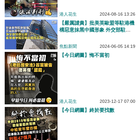
港人花生
2024-08-16 13:26
【嚴厲譴責】批美英歐盟等駐港機
構惡意抹黑中國形象 外交部駐港
公署： 亂港遏華險惡用心昭然若
揭
焦點新聞
2024-06-05 14:19
【今日網圖】悔不當初
港人花生
2023-12-17 07:00
【今日網圖】終於要找數