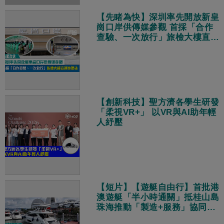
【先睹為快】深圳率先開放新皇
崗口岸供傳媒參觀 首採「合作
查驗、一次放行」旅檢大樓直連
地鐵站
【創新科技】聖方濟各學生研發
「柔視VR+」 以VR與AI助年輕
人紓壓
【短片】【遊艇自由行】首批港
澳遊艇「半小時通關」抵桂山島
珠海推動「製造+服務」協同發
展