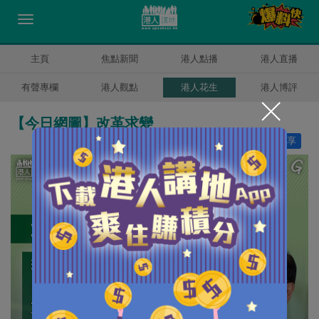
主頁
焦點新聞
港人點播
港人直播
有聲專欄
港人觀點
港人花生
港人博評
【今日網圖】改革求變
讚好
6
分享