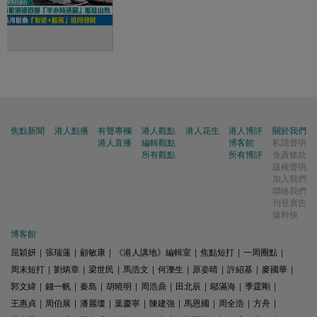
焦點新聞
港人點播
有聲專欄
港人觀點
港人花生
港人博評
關於我們
港人直播
編輯觀點
博客館
私隱聲明
所有觀點
所有博評
免責條款
版權聲明
加入我們
聯絡我們
刊登廣告
爆料快
博客館
屈穎妍
|
張瑞蓮
|
顧敏康
|
《港人講地》編輯室
|
焦點短打
|
一周圈點
|
周末短打
|
劉炳章
|
梁世民
|
馬浩文
|
何濼生
|
原姿晴
|
許紹基
|
麥國華
|
郭文緯
|
錢一帆
|
秦島
|
胡曉明
|
周浩鼎
|
田北辰
|
鄔滿海
|
季霆剛
|
王惠貞
|
周伯展
|
潘麗瓊
|
葉慶寧
|
陳建強
|
馬恩國
|
周全浩
|
方舟
|