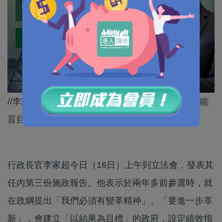
//李家超強調，可借鏡其他地方的成功經驗，但不能
盲目照抄，而係要因時制宜，因地制宜。//
行政長官李家超今日（16日）上午到立法會，發表其
任內第三份施政報告。他表示於兩年多前參選時，就
在政綱提出「我們必須有變革精神」、「要進一步革
新」，會建立「以結果為目標」的政府，設定績效指