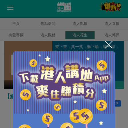
主頁
焦點新聞
港人點播
港人直播
有聲專欄
港人觀點
港人花生
港人博評
畫下畫，笑一笑，聽下歌，瞓一瞓，
以畫畫為生的小伙子。
K2
作者其他博評
【網民來圖】至尊無賴
讚好
0
分享