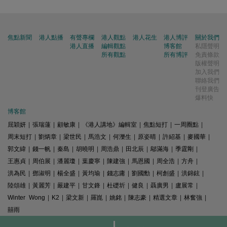
焦點新聞
港人點播
有聲專欄
港人觀點
港人花生
港人博評
關於我們
港人直播
編輯觀點
博客館
私隱聲明
所有觀點
所有博評
免責條款
版權聲明
加入我們
聯絡我們
刊登廣告
爆料快
博客館
屈穎妍
|
張瑞蓮
|
顧敏康
|
《港人講地》編輯室
|
焦點短打
|
一周圈點
|
周末短打
|
劉炳章
|
梁世民
|
馬浩文
|
何濼生
|
原姿晴
|
許紹基
|
麥國華
|
郭文緯
|
錢一帆
|
秦島
|
胡曉明
|
周浩鼎
|
田北辰
|
鄔滿海
|
季霆剛
|
王惠貞
|
周伯展
|
潘麗瓊
|
葉慶寧
|
陳建強
|
馬恩國
|
周全浩
|
方舟
|
洪為民
|
鄧淑明
|
楊全盛
|
黃均瑜
|
錢志庸
|
劉國勳
|
柯創盛
|
洪錦鉉
|
陸頌雄
|
黃麗芳
|
嚴建平
|
甘文鋒
|
杜礎圻
|
健良
|
聶廣男
|
盧展常
|
Winter Wong
|
K2
|
梁文新
|
羅崑
|
姚銘
|
陳志豪
|
精選文章
|
林奮強
|
囍雨