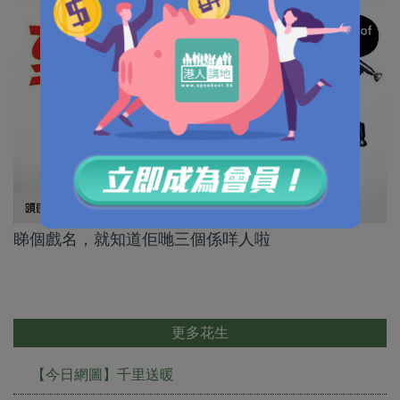
睇個戲名，就知道佢哋三個係咩人啦
更多花生
【今日網圖】千里送暖