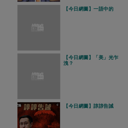
【今日網圖】一語中的
【今日網圖】「美」光乍
洩？
【今日網圖】諄諄告誡