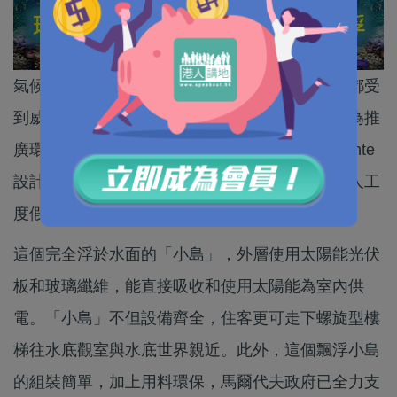
氣候變化令海平面上升，好多海岸線國家同地區都受
到威脅，馬爾代夫這個度假天堂就是其中之一。為推
廣環保度假概念，設計師意大利Michele Puzzolante
設計了一個太陽能浮島，一個以太陽能為動力的人工
度假島嶼。
這個完全浮於水面的「小島」，外層使用太陽能光伏
板和玻璃纖維，能直接吸收和使用太陽能為室內供
電。「小島」不但設備齊全，住客更可走下螺旋型樓
梯往水底觀室與水底世界親近。此外，這個飄浮小島
的組裝簡單，加上用料環保，馬爾代夫政府已全力支