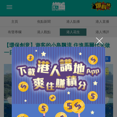
主頁
焦點新聞
港人點播
港人直播
有聲專欄
港人觀點
港人花生
港人博評
【環保創意】遊客的小島飄流 住進馬爾代夫做
一日島主
讚好
0
分享