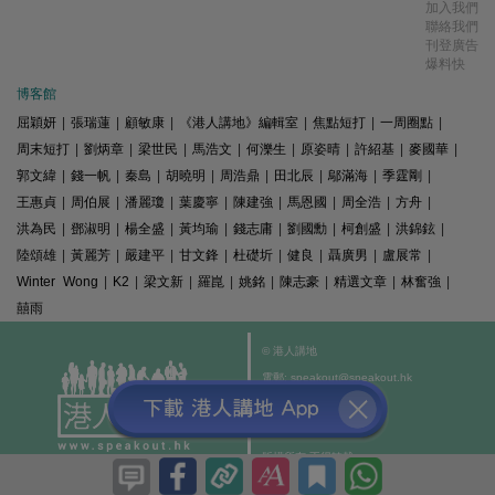
加入我們
聯絡我們
刊登廣告
爆料快
博客館
屈穎妍
|
張瑞蓮
|
顧敏康
|
《港人講地》編輯室
|
焦點短打
|
一周圈點
|
周末短打
|
劉炳章
|
梁世民
|
馬浩文
|
何濼生
|
原姿晴
|
許紹基
|
麥國華
|
郭文緯
|
錢一帆
|
秦島
|
胡曉明
|
周浩鼎
|
田北辰
|
鄔滿海
|
季霆剛
|
王惠貞
|
周伯展
|
潘麗瓊
|
葉慶寧
|
陳建強
|
馬恩國
|
周全浩
|
方舟
|
洪為民
|
鄧淑明
|
楊全盛
|
黃均瑜
|
錢志庸
|
劉國勳
|
柯創盛
|
洪錦鉉
|
陸頌雄
|
黃麗芳
|
嚴建平
|
甘文鋒
|
杜礎圻
|
健良
|
聶廣男
|
盧展常
|
Winter Wong
|
K2
|
梁文新
|
羅崑
|
姚銘
|
陳志豪
|
精選文章
|
林奮強
|
囍雨
© 港人講地
電郵: speakout@speakout.hk
傳真: 85228041301
All rights reserved.
版權所有 不得轉載