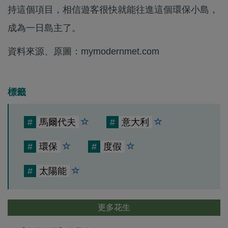
持這個項目，相信遊客很快就能往進這個環保小島，
成為一日島主了。
資料來源、原圖：mymodernmet.com
標籤
#
馬爾代夫
#
意大利
#
環保
#
度假
#
太陽能
更多花生