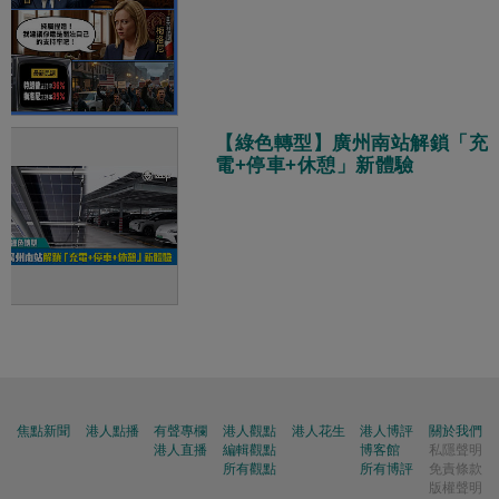
【綠色轉型】廣州南站解鎖「充
電+停車+休憩」新體驗
焦點新聞
港人點播
有聲專欄
港人觀點
港人花生
港人博評
關於我們
港人直播
編輯觀點
博客館
私隱聲明
所有觀點
所有博評
免責條款
版權聲明