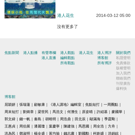
港人花生
2014-03-12 05:00
沒有更多了
焦點新聞
港人點播
有聲專欄
港人觀點
港人花生
港人博評
關於我們
港人直播
編輯觀點
博客館
私隱聲明
所有觀點
所有博評
免責條款
版權聲明
加入我們
聯絡我們
刊登廣告
爆料快
博客館
屈穎妍
|
張瑞蓮
|
顧敏康
|
《港人講地》編輯室
|
焦點短打
|
一周圈點
|
周末短打
|
劉炳章
|
梁世民
|
馬浩文
|
何濼生
|
原姿晴
|
許紹基
|
麥國華
|
郭文緯
|
錢一帆
|
秦島
|
胡曉明
|
周浩鼎
|
田北辰
|
鄔滿海
|
季霆剛
|
王惠貞
|
周伯展
|
潘麗瓊
|
葉慶寧
|
陳建強
|
馬恩國
|
周全浩
|
方舟
|
洪為民
|
鄧淑明
|
楊全盛
|
黃均瑜
|
錢志庸
|
劉國勳
|
柯創盛
|
洪錦鉉
|