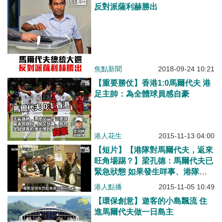
反對派薩利赫勝出
焦點新聞
2018-09-24 10:21
【重要勝仗】香港1:0馬爾代夫 港
足主帥：為全體球員感自豪
港人花生
2015-11-13 04:00
【短片】【港隊對馬爾代夫，返來
旺角場踢？】梁孔德：馬爾代夫已
緊急狀態 如果發生咩事、港隊走
唔到
港人點播
2015-11-05 10:49
【環保創意】遊客的小島飄流 住
進馬爾代夫做一日島主