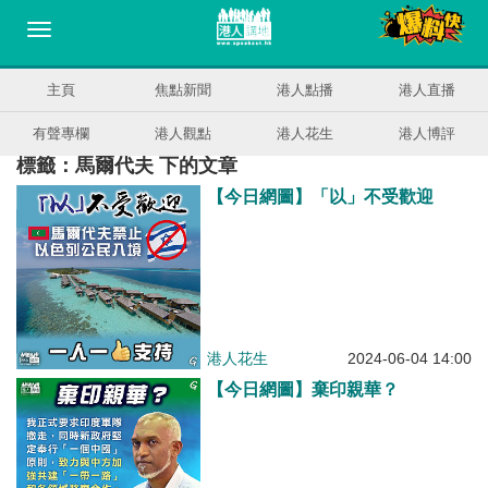
主頁
焦點新聞
港人點播
港人直播
有聲專欄
港人觀點
港人花生
港人博評
標籤：馬爾代夫 下的文章
【今日網圖】「以」不受歡迎
港人花生
2024-06-04 14:00
【今日網圖】棄印親華？