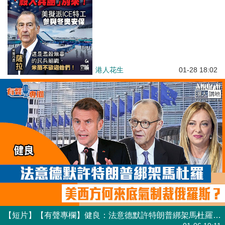
港人花生
01-28 18:02
【短片】【有聲專欄】健良：法意德默許特朗普綁架馬杜羅 美西方何來底氣制裁俄羅斯？