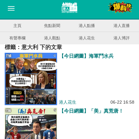
主頁
焦點新聞
港人點播
港人直播
有聲專欄
港人觀點
港人花生
港人博評
標籤：意大利 下的文章
【今日網圖】海軍鬥水兵
港人花生
06-22 16:58
【今日網圖】「美」真荒唐！