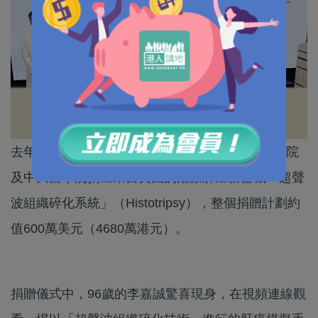
去年8月，香港首富李嘉誠粉墨登場，向港大醫學院
及中大醫學院捐出來自美國的治療肝癌新器械「超聲
波組織碎化系統」（Histotripsy），整個捐贈計劃約
值600萬美元（4680萬港元）。
捐贈儀式中，96歲的李嘉誠驚喜現身，在視頻連線觀