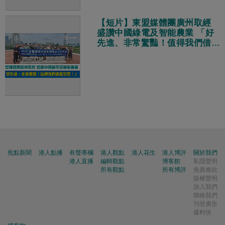
【短片】東盟媒體團廣州取經
盛讚中國綠電及智能農業 「好
先進、非常驚豔！值得我們借鑑
學習！」
焦點新聞
港人點播
有聲專欄
港人觀點
港人花生
港人博評
關於我們
港人直播
編輯觀點
博客館
私隱聲明
所有觀點
所有博評
免責條款
版權聲明
加入我們
聯絡我們
刊登廣告
爆料快