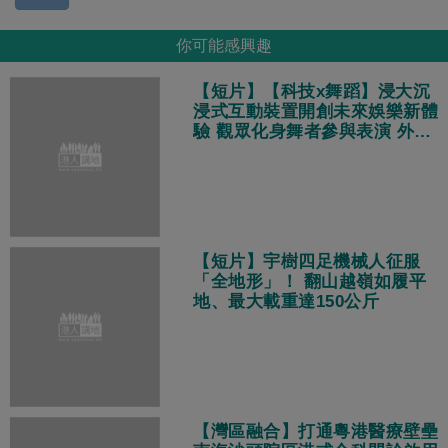
你可能感興趣
【短片】【科技x舞蹈】浸大沉
浸式互動裝置開創未來娛樂新體
驗 觀眾化身舞者參與表演 外國
遊客：體驗非常酷！
【短片】宇樹四足機械人征服
「全地形」！ 翻山越嶺如履平
地、最大載重達150公斤
【灣區融合】打通粵港醫療壁壘