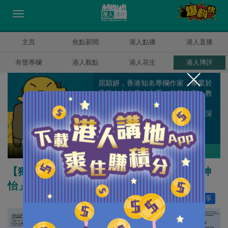
主頁
焦點新聞
港人點播
港人直播
有聲專欄
港人觀點
港人花生
港人博評
屈穎妍，香港知名專欄作家，畢業於
香港中文大學中文系，曾任編劇、教
師、記者、周刊副總編輯和雜誌顧
問，著有《怪獸家長》一書，文章深
受港爸港媽歡迎。
屈穎妍
作者其他博評
【獨家文章】首富的「不可思議」與「心曠神
怡」
讚好
45
分享