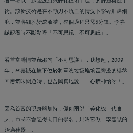
看一場以「超聲波組織碎化技術」進行的肝癌模擬手
術。該新技術是在不動刀不流血的情況下撃碎肝癌細
胞，並將細胞變成液體，整個過程只需5分鐘。李嘉
誠觀看時不斷驚呼「不可思議、不可思議」。
看首富聲情並茂那句「不可思議」，我想起，2009
年，李嘉誠在旗下位於將軍澳垃圾堆填區旁邊的樓盤
回應氣味問題時，也曾興奮地說：「心曠神怡呀！」
因為首富的現身與加持，儼如兩部「碎化機」代言
人，市民不會記得拗口的學名，只叫它做「李嘉誠的
治癌神器」。