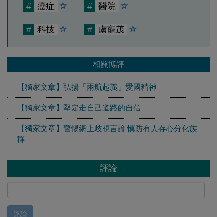
#
癌症
#
醫院
#
科技
#
盧寵茂
相關博評
【獨家文章】弘揚「兩航起義」愛國精神
【獨家文章】堅定走自己道路的自信
【獨家文章】警惕網上歧視言論 慎防有人存心分化族
群
評論
評論