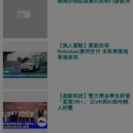
南海沙頭院區港式全科門診啟用
【無人駕駛】新款自研
Robotaxi廣州交付 未來將落地
香港深圳
【創新科技】聖方濟各學生研發
「柔視VR+」 以VR與AI助年輕
人紓壓