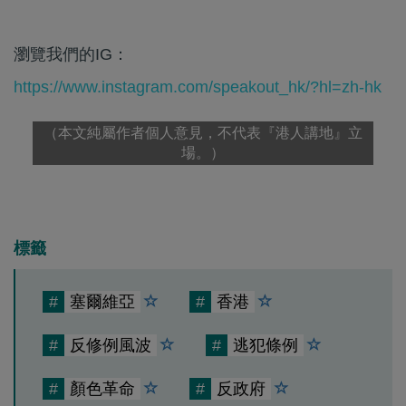
瀏覽我們的IG：
https://www.instagram.com/speakout_hk/?hl=zh-hk
（本文純屬作者個人意見，不代表『港人講地』立
場。）
標籤
#
塞爾維亞
#
香港
#
反修例風波
#
逃犯條例
#
顏色革命
#
反政府