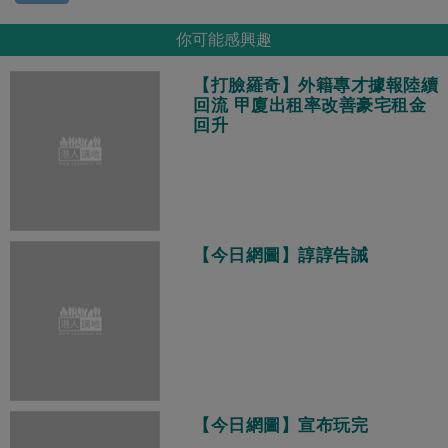
你可能感興趣
【打臉羅奇】外籍專才據報陸續
回流 甲廈出租率改善豪宅租金
回升
【今日網圖】諄諄告誡
【今日網圖】宣布玩完