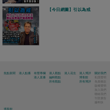
【今日網圖】引以為戒
焦點新聞
港人點播
有聲專欄
港人觀點
港人花生
港人博評
關於我們
港人直播
編輯觀點
博客館
私隱聲明
所有觀點
所有博評
免責條款
版權聲明
加入我們
聯絡我們
刊登廣告
爆料快
博客館