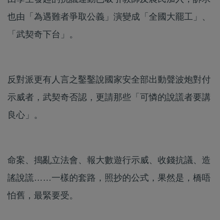
也由「為遇難者爭取公義」演變成「全國大罷工」、
「武契奇下台」。
反對派更有人言之鑿鑿說國家安全部出動聲波炮對付
示威者，武契奇否認，更請那些「可憐的說謊者要講
良心」。
命案、搗亂立法會、報大數遊行示威、收錢抗議、造
謠說謊……一樣的套路，照抄的公式，果然是，橋唔
怕舊，最緊要受。