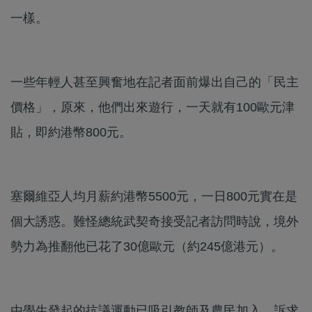
一樣。
一些年輕人甚至興奮地在記者面前爆出自己的「民主
價格」，原來，他們出來遊行，一天就有100歐元津
貼，即約港幣800元。
塞爾維亞人均月薪約港幣5500元，一日800元實在是
個大誘惑。難怪總統武契奇接受記者訪問時說，境外
勢力為推翻他已花了30億歐元（約245億港元）。
由學生發起的抗議運動已吸引教師及農民加入，訴求