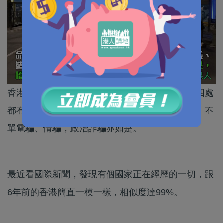
香港人有句話：「橋唔怕舊，最緊要受」，明明四處
都有警告提醒、受害個案，但騙案依然天天發生，不
單電騙、情騙，政治詐騙亦如是。
最近看國際新聞，發現有個國家正在經歷的一切，跟
6年前的香港簡直一模一樣，相似度達99%。