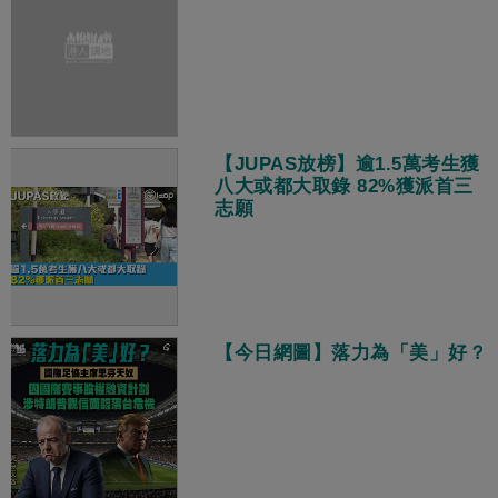
【JUPAS放榜】逾1.5萬考生獲
八大或都大取錄 82%獲派首三
志願
【今日網圖】落力為「美」好？