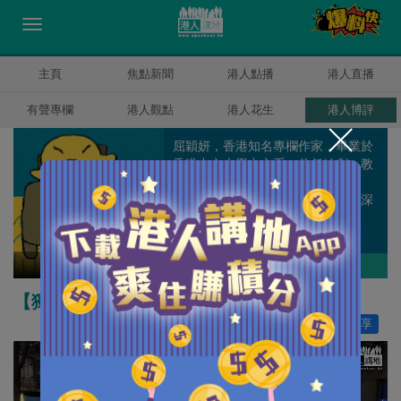
主頁
焦點新聞
港人點播
港人直播
有聲專欄
港人觀點
港人花生
港人博評
屈穎妍，香港知名專欄作家，畢業於
香港中文大學中文系，曾任編劇、教
師、記者、周刊副總編輯和雜誌顧
問，著有《怪獸家長》一書，文章深
受港爸港媽歡迎。
屈穎妍
作者其他博評
【獨家文章】如有雷同，絕非巧合
讚好
72
分享