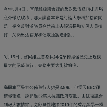
今年3月4日，塞爾維亞議會裡的反對派借遮雨棚坍塌
意外帶頭破壞，那天議會本來是討論大學增加撥款問
題，幾名反對派議員突然衝上去跟議長和安保人員扭
打，又扔出煙霧彈和催淚煙製造混亂。
3月15日，塞爾維亞首都貝爾格萊德爆發歷史上規模
最大的示威遊行，幾條主要大街被癱瘓。
塞爾維亞警方公佈遊行人數是8.8萬，但當天BBC卻
積極報道，說超過32萬人抗議政府腐敗。由破壞議會
到報大數情節，竟戲劇性地跟2019年的香港黑暴一模