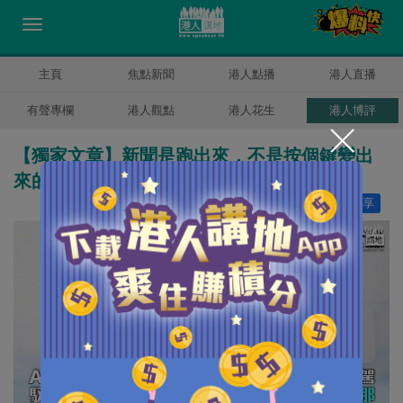
主頁
焦點新聞
港人點播
港人直播
有聲專欄
港人觀點
港人花生
港人博評
【獨家文章】新聞是跑出來，不是按個鍵變出
來的
讚好
29
分享