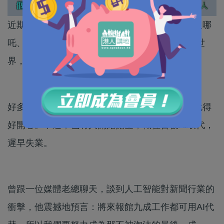
近期，又DeepSeek、又機器人、又無人的士、又哪
吒、又黑悟空……內地AI技術井噴式爆發，震動世
界，顛覆常規。
好多人立即下載了DeepSeek程式，問這問那，玩得
好開心。不過，也有人開始擔憂，職位會被AI取代，
遲早失業。
曾跟一位媒體老總聊天，談到人工智能對新聞行業的
衝擊，他震撼地預言：將來報館九成工作都可用AI代