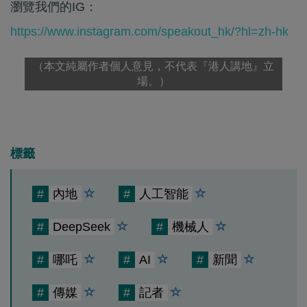
瀏覽我們的IG：
https://www.instagram.com/speakout_hk/?hl=zh-hk
（本文純屬作者個人意見，不代表『港人講地』立
場。）
標籤
#
內地
#
人工智能
#
DeepSeek
#
機械人
#
哪吒
#
AI
#
新聞
#
傳媒
#
記者