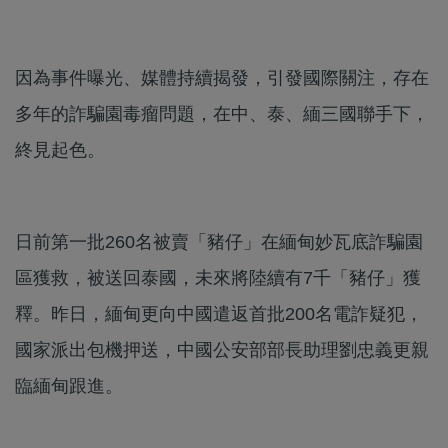
因為事件曝光、媒體持續揭發，引發國際關注，存在
多年的詐騙園毒瘤問題，在中、泰、緬三國聯手下，
終見起色。
日前第一批260名被賣「豬仔」在緬甸妙瓦底詐騙園
區獲救，被送回泰國，未來將陸續有7千「豬仔」獲
釋。昨日，緬甸更向中國遣返首批200名電詐疑犯，
國家派出包機押送，中國公安部部長助理劉忠義更親
臨緬甸跟進。