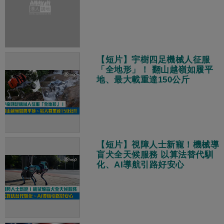
【短片】宇樹四足機械人征服
「全地形」！ 翻山越嶺如履平
地、最大載重達150公斤
【短片】視障人士新寵！機械導
盲犬全天候服務 以算法替代馴
化、AI導航引路好安心