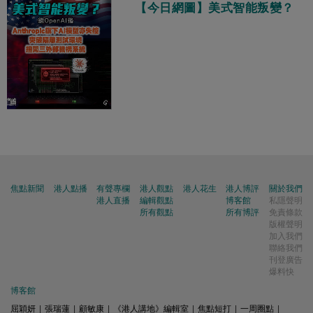
【今日網圖】美式智能叛變？
焦點新聞
港人點播
有聲專欄
港人觀點
港人花生
港人博評
關於我們
港人直播
編輯觀點
博客館
私隱聲明
所有觀點
所有博評
免責條款
版權聲明
加入我們
聯絡我們
刊登廣告
爆料快
博客館
屈穎妍
|
張瑞蓮
|
顧敏康
|
《港人講地》編輯室
|
焦點短打
|
一周圈點
|