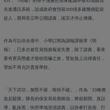
4月，《明報》的尊子漫畫把警隊建議爭撥52億購買
先進通訊系統，說成政府會預留200億多建幾個監獄
捉人，鄧局長立即公開譴責，謠言才停止傳播。
作為可以供全港中、小學訂閱為讀報課報章《明
報》，已多次被官員指責報道失實，除了譴責，看來
要有更高懲處才能收阻嚇之效，譬如負上法律責任，
譬如不再允許賣進學校。
「天下武功，無堅不摧，唯快不破」，作為「23條應
急反駁隊」隊長的保安局長鄧炳強，將假新聞、真誤
導、亂抹黑，快而準地澄清譴責，以快拳打造假、打