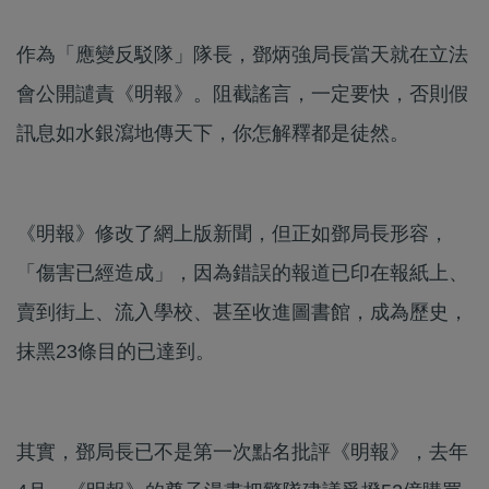
作為「應變反駁隊」隊長，鄧炳強局長當天就在立法
會公開譴責《明報》。阻截謠言，一定要快，否則假
訊息如水銀瀉地傳天下，你怎解釋都是徒然。
《明報》修改了網上版新聞，但正如鄧局長形容，
「傷害已經造成」，因為錯誤的報道已印在報紙上、
賣到街上、流入學校、甚至收進圖書館，成為歷史，
抹黑23條目的已達到。
其實，鄧局長已不是第一次點名批評《明報》，去年