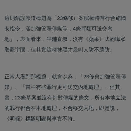
這則錯誤報道標題為「23條修正案賦權特首行會施國
安指令，涵加強管理傳媒等，4條罪類可送交內
地」，表面看來，平鋪直叙，沒有《蘋果》式的嘩眾
取寵字眼，但其實這種抹黑才最叫人防不勝防。
正常人看到那標題，就會以為：「23條會加強管理傳
媒」、「當中有些罪行更可送交內地處理」，但其
實，23條草案並沒有針對傳媒的條文，所有本地立法
的罪行都會在本地處理，不會移交內地，即是說，
《明報》標題明顯與事實不符。