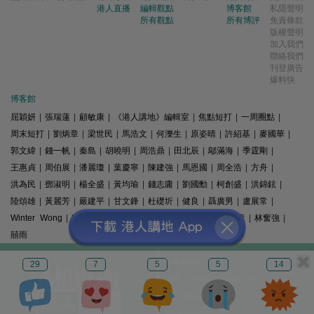
港人直播
編輯觀點
博客館
私隱聲明
所有觀點
所有博評
免責條款
版權聲明
加入我們
聯絡我們
刊登廣告
爆料快
博客館
屈穎妍
|
張瑞蓮
|
顧敏康
|
《港人講地》編輯室
|
焦點短打
|
一周圈點
|
周末短打
|
劉炳章
|
梁世民
|
馬浩文
|
何濼生
|
原姿晴
|
許紹基
|
麥國華
|
郭文緯
|
錢一帆
|
秦島
|
胡曉明
|
周浩鼎
|
田北辰
|
鄔滿海
|
季霆剛
|
王惠貞
|
周伯展
|
潘麗瓊
|
葉慶寧
|
陳建強
|
馬恩國
|
周全浩
|
方舟
|
洪為民
|
鄧淑明
|
楊全盛
|
黃均瑜
|
錢志庸
|
劉國勳
|
柯創盛
|
洪錦鉉
|
陸頌雄
|
黃麗芳
|
嚴建平
|
甘文鋒
|
杜礎圻
|
健良
|
聶廣男
|
盧展常
|
Winter Wong
|
K2
|
梁文新
|
羅崑
|
姚銘
|
陳志豪
|
精選文章
|
林奮強
|
囍雨
© 港人講地
29
7
5
5
14
電郵: speakout@speakout.hk
傳真: 85228041301
All rights reserved.