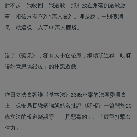
對不起，我收回，我道歉，那則放在角落的道歉啟
事，相信只有不到1萬人看到。即是說，一則假消
息，就這樣，入了99萬人腦袋。
沒了《蘋果》，卻有人步它後塵，繼續玩這種「哎呀
唔好意思搞錯咗」的抹黑遊戲。
昨日立法會審議《基本法》23條草案的法案委員會
上，保安局長鄧炳強就點名批評《明報》一篇關於23
條立法的報道屬誤導，「是惡毒的」、「嚴重打撃公
信力」。