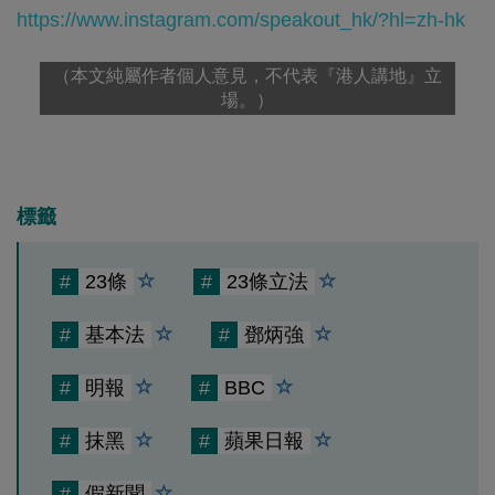
https://www.instagram.com/speakout_hk/?hl=zh-hk
（本文純屬作者個人意見，不代表『港人講地』立
場。）
標籤
#
23條
#
23條立法
#
基本法
#
鄧炳強
#
明報
#
BBC
#
抹黑
#
蘋果日報
#
假新聞