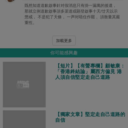
既然知道道歉啟事針对假消息只有掛一漏萬的後遺，
那就立例道歉啟事須多渠道或顕登啟事十天/廿天以示
懲戒， 不是犯了天條， 一声对唔住作罷， 須衡量其嚴
重性。
加載更多
你可能感興趣
【短片】【有聲專欄】顧敏康：
「香港終結論」屬西方偏見 港
人須自信堅定走自己道路
【獨家文章】堅定走自己道路的
自信