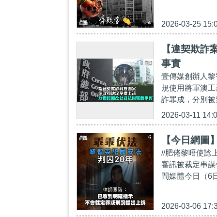
2026-03-25 15:
【違契欺詐
事實
壹傳媒創辦人黎
規使用將軍澳工
詐罪成，分別被判
2026-03-11 14:
【今日網圖
//肥佬黎唔使
審訊被裁定串謀
間媒體今日（6
2026-03-06 17: