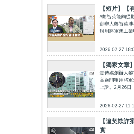
【短片】【
//黎智英能夠
創辦人黎智英涉
租用將軍澳工業邨
2026-02-27 18:
【獨家文章
壹傳媒創辦人黎
高顧問租用將軍
上訴。2月26日
2026-02-27 11:
【違契欺詐
實