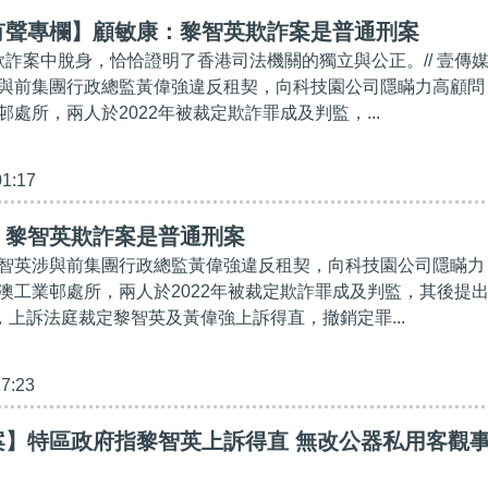
有聲專欄】顧敏康：黎智英欺詐案是普通刑案
從欺詐案中脫身，恰恰證明了香港司法機關的獨立與公正。// 壹傳
與前集團行政總監黃偉強違反租契，向科技園公司隱瞞力高顧問
處所，兩人於2022年被裁定欺詐罪成及判監，...
01:17
】黎智英欺詐案是普通刑案
智英涉與前集團行政總監黃偉強違反租契，向科技園公司隱瞞力
澳工業邨處所，兩人於2022年被裁定欺詐罪成及判監，其後提
，上訴法庭裁定黎智英及黃偉強上訴得直，撤銷定罪...
17:23
案】特區政府指黎智英上訴得直 無改公器私用客觀