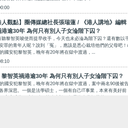
00:00
人觀點】圈傳媒總社長張瑞蓮 / 《港人講地》編輯
港逾30年 為何只有別人子女淪階下囚？
沒有聽黎智英唆使而提早收手，今天也未必淪為階下囚？還有數以
安罪的青年人呢？說到「冤」，應該是悉心栽培他們的父母吧！/
的國安犯黎智英，晚年有20年將在獄中渡過，...
08:10
黎智英禍港逾30年 為何只有別人子女淪階下囚？
歲的國安犯黎智英，晚年有20年將在獄中渡過，案中兩名90後被
各界深思。一個是法學碩士，一個有自己IT事業，本來有美好前
留下案底成為一生污點，前途盡毀。如果沒有黎智英的...
57:48