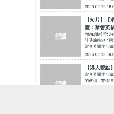
2026-02-15 16:
【短片】【港
室：黎智英禍
//假如陳梓華
計受煽惑犯了國
當各界關注78歲
2026-02-13 19:
【港人觀點】
當各界關注78
的教訓，亦值得
程，30多歲就
2026-02-13 11: