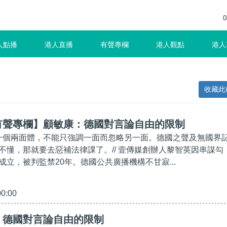
0
人點播
港人直播
有聲專欄
港人觀點
港人
收藏此
有聲專欄】顧敏康：德國對言論自由的限制
是一個兩面體，不能只強調一面而忽略另一面。德國之聲及無國界
不懂，那就要去惡補法律課了。// 壹傳媒創辦人黎智英因串謀勾
成立，被判監禁20年。德國公共廣播機構不甘寂...
00:00
】德國對言論自由的限制