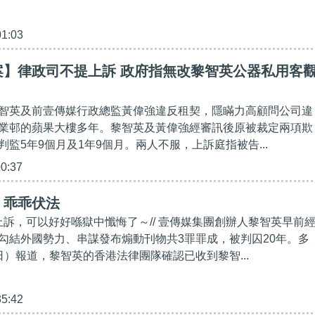
01:03
案】律政司不提上訴 政府指無改黎智英公器私用客
智英及前壹傳媒行政總監黃偉強違反租契，隱瞞力高顧問公司違
業邨的蘋果大樓多年。黎智英及黃偉強經審訊後原被裁定兩項欺
監5年9個月及1年9個月。兩人不服，上訴庭指被告...
00:37
】乖乖伏法
諗上訴，可以好好喺獄中懺悔了～// 壹傳媒集團創辦人黎智英早前
勾結外國勢力、串謀發布煽動刊物共3罪罪成，被判囚20年。多
日）報道，黎智英的香港法律團隊確認已收到黎智...
35:42