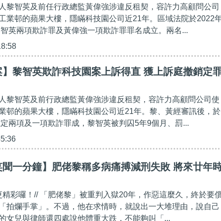
人黎智英及前任行政總監黃偉強涉違反租契，容許力高顧問公司
工業邨的蘋果大樓，隱瞞科技園公司近21年。區域法院於2022
黎智英兩項欺詐罪及黃偉強一項欺詐罪罪名成立。兩名...
18:58
案】黎智英欺詐科技園案上訴得直 獲上訴庭撤銷定
人黎智英及前行政總監黃偉強涉違反租契，容許力高顧問公司使
業邨的蘋果大樓，隱瞞科技園公司近21年。黎、黃經審訊後，於
裁定兩項及一項欺詐罪成，黎智英被判囚5年9個月、罰...
45:36
笑聞一分鐘】肥佬黎稱多病痛搏減刑失敗 將來廿年
！
更精彩囉！// 「肥佬黎」被重判入獄20年，作惡這麼久，終於要
「拍爛手掌」。不過，他在求情時，就說出一大堆理由，說自己
的女兒與律師還四處說他體重大跌，不能夠叫「...