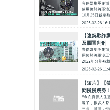
壹傳媒集團創辦
使用位於將軍澳
10月25日裁定
2026-02-26 16:
【違契欺詐
及擱置判刑
壹傳媒集團創辦
用位於將軍澳工
2022年分別被
2026-02-26 11:
【短片】【
間慢慢瘦身
//今次真係人生
還了，很多人都
三高、腰痛，他