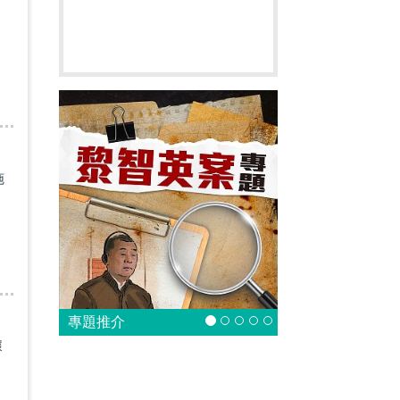
施
專題推介
據