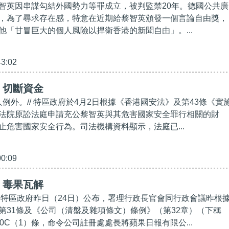
智英因串謀勾結外國勢力等罪成立，被判監禁20年。德國公共廣
，為了尋求存在感，特意在近期給黎智英頒發一個言論自由獎，
他「甘冒巨大的個人風險以捍衛香港的新聞自由」。...
43:02
】切斷資金
人例外。// 特區政府於4月2日根據《香港國安法》及第43條《實
法院原訟法庭申請充公黎智英與其危害國家安全罪行相關的財
止危害國家安全行為。司法機構資料顯示，法庭已...
00:09
】毒果瓦解
// 特區政府昨日（24日）公布，署理行政長官會同行政會議昨根
第31條及《公司（清盤及雜項條文）條例》（第32章）（下稱
0C（1）條，命令公司註冊處處長將蘋果日報有限公...