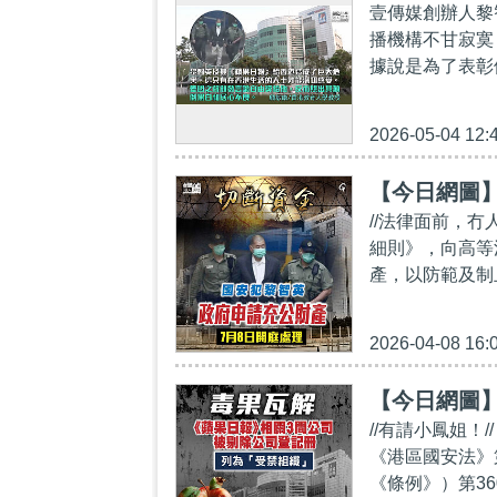
壹傳媒創辦人黎
播機構不甘寂寞
據說是為了表彰
2026-05-04 12:
【今日網圖
//法律面前，冇
細則》，向高等
產，以防範及制
2026-04-08 16:
【今日網圖
//有請小鳳姐！
《港區國安法》
《條例》）第36