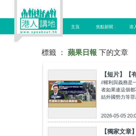
主頁
焦點新聞
港
標籤 ：
蘋果日報
下的文章
【短片】【
//權利與義務
者如果連這個都
結外國勢力等罪
2026-05-05 20:
【獨家文章