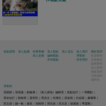
焦點新聞
港人點播
有聲專欄
港人觀點
港人花生
港人博評
關於我們
港人直播
編輯觀點
博客館
私隱聲明
所有觀點
所有博評
免責條款
版權聲明
加入我們
聯絡我們
刊登廣告
爆料快
博客館
屈穎妍
|
張瑞蓮
|
顧敏康
|
《港人講地》編輯室
|
焦點短打
|
一周圈點
|
周末短打
|
劉炳章
|
梁世民
|
馬浩文
|
何濼生
|
原姿晴
|
許紹基
|
麥國華
|
郭文緯
|
錢一帆
|
秦島
|
胡曉明
|
周浩鼎
|
田北辰
|
鄔滿海
|
季霆剛
|