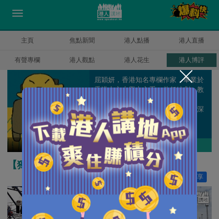
主頁
焦點新聞
港人點播
港人直播
有聲專欄
港人觀點
港人花生
港人博評
屈穎妍，香港知名專欄作家，畢業於
香港中文大學中文系，曾任編劇、教
師、記者、周刊副總編輯和雜誌顧
問，著有《怪獸家長》一書，文章深
受港爸港媽歡迎。
屈穎妍
作者其他博評
【獨家文章】錘子的眼中釘
讚好
51
分享