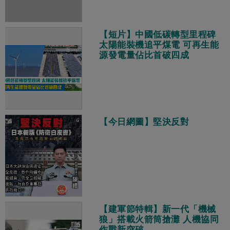
【短片】中國低碳轉型里程碑
太陽能裝機追平煤電 可再生能
源發電量佔比首破四成
【今日網圖】堅決反對
【建軍節特輯】新一代「機械
狼」搭載火箭筒搶灘 人機協同
作戰新突破