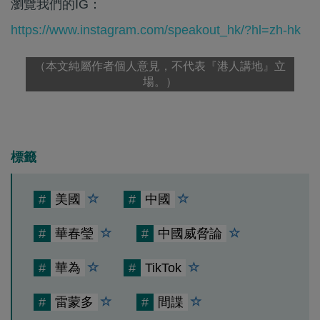
瀏覽我們的IG：
https://www.instagram.com/speakout_hk/?hl=zh-hk
（本文純屬作者個人意見，不代表『港人講地』立
場。）
標籤
#
美國
#
中國
#
華春瑩
#
中國威脅論
#
華為
#
TikTok
#
雷蒙多
#
間諜