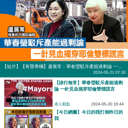
【短片】【有聲專欄】盧展常：華春瑩駁斥產能過剩論 一針見血揭穿耶倫雙標謊言
有聲專欄
2024-05-21 07:30
【諸行無常】華春瑩駁斥產能過剩
論 一針見血揭穿耶倫雙標謊言
港人觀點
2024-05-20 18:44
【今日網圖】今日的我打倒昨日的
我