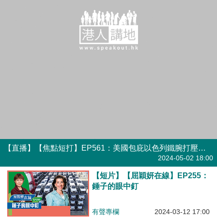
【直播】【焦點短打】EP561：美國包庇以色列鐵腕打壓學生 華春瑩「全方位進擊」句句到肉
港人直播
2024-05-02 18:00
【短片】【屈穎妍在線】EP255：
錘子的眼中釘
有聲專欄
2024-03-12 17:00
【獨家文章】錘子的眼中釘
港人博評
2024-03-12 11:36
【秉文觀新】雷蒙多胡言亂語 華
春瑩當頭棒喝！
港人觀點
2024-03-09 10:00