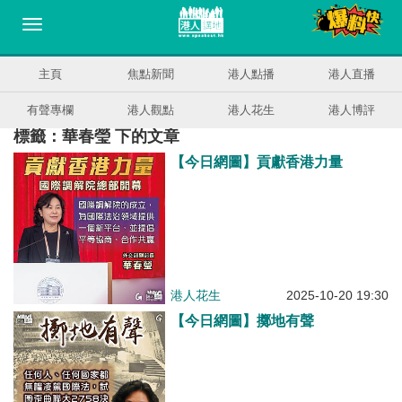
主頁
焦點新聞
港人點播
港人直播
有聲專欄
港人觀點
港人花生
港人博評
標籤：華春瑩 下的文章
【今日網圖】貢獻香港力量
港人花生
2025-10-20 19:30
【今日網圖】擲地有聲