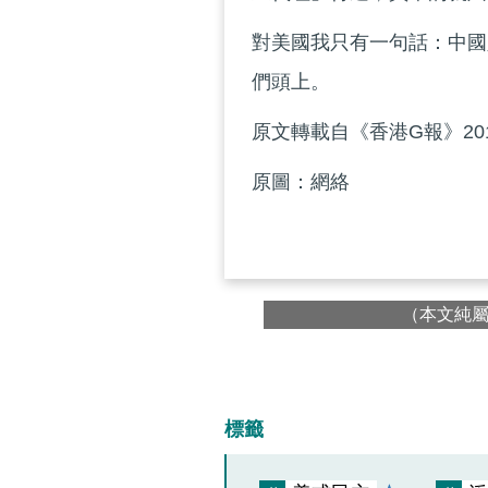
對美國我只有一句話：中國
們頭上。
原文轉載自《香港G報》201
原圖：網絡
（本文純
標籤