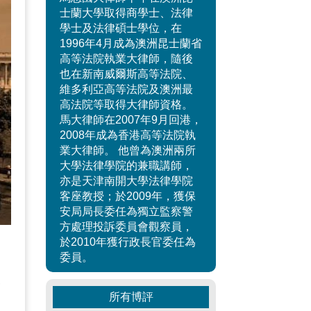
士蘭大學取得商學士、法律
學士及法律碩士學位，在
1996年4月成為澳洲昆士蘭省
高等法院執業大律師，隨後
也在新南威爾斯高等法院、
維多利亞高等法院及澳洲最
高法院等取得大律師資格。
馬大律師在2007年9月回港，
2008年成為香港高等法院執
業大律師。 他曾為澳洲兩所
大學法律學院的兼職講師，
亦是天津南開大學法律學院
客座教授；於2009年，獲保
安局局長委任為獨立監察警
方處理投訴委員會觀察員，
於2010年獲行政長官委任為
委員。
來
所有博評