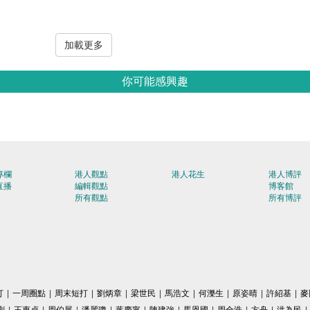
加載更多
你可能感興趣
專欄
港人觀點
港人花生
港人博評
直播
編輯觀點
博客館
所有觀點
所有博評
打
|
一周圈點
|
周末短打
|
劉炳章
|
梁世民
|
馬浩文
|
何濼生
|
原姿晴
|
許紹基
|
麥
剛
|
王惠貞
|
周伯展
|
潘麗瓊
|
葉慶寧
|
陳建強
|
馬恩國
|
周全浩
|
方舟
|
洪為民
|