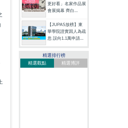
更好看」名家作品展
的
會展揭幕 齊白...
之
【JUPAS放榜】東
的
華學院證實因人為疏
忽 誤向1.1萬申請...
精選排行榜
在
精選觀點
精選博評
土
的
民