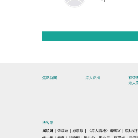
:+1:
焦點新聞
港人點播
有聲
港人
博客館
屈穎妍
|
張瑞蓮
|
顧敏康
|
《港人講地》編輯室
|
焦點短
錢一帆
|
秦島
|
胡曉明
|
周浩鼎
|
田北辰
|
鄔滿海
|
季霆