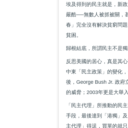
埃及得到的民主就是，新政
嚴酷──無數人被抓被關，
春」完全沒有解決貧窮問題
貧困。
歸根結底，所謂民主不是獨
反思美國的居心，真是其心
中東「民主政策」的變化，一
後，George Bush 
的威脅；2003年更是大
「民主代理」所推動的民主
手段，最後達到「港獨」及
主代理」得逞，買單的就只