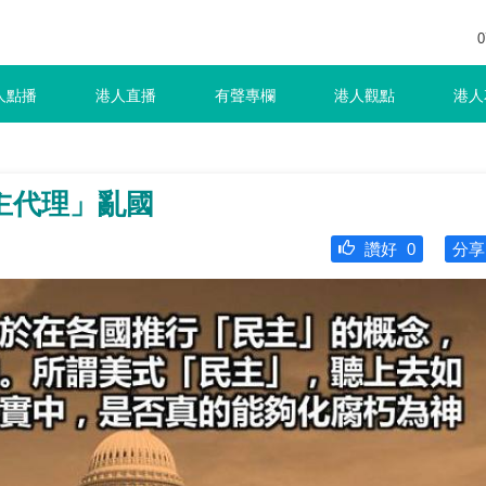
0
人點播
港人直播
有聲專欄
港人觀點
港人
主代理」亂國
讚好
0
分享