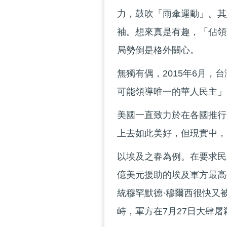
力，鼓吹「雨傘運動」。其
袖。想來真是有趣，「佔領
局勢倒是格外關心。
無獨有偶，2015年6月
可能領導唯一的華人民主」
美國一直致力於在各國推行
上去如此美好，但現實中，
以埃及之春為例。在要求民主
億美元援助的埃及軍方最高
統穆罕默德·穆爾西很快又
峙，軍方在7月27日大肆