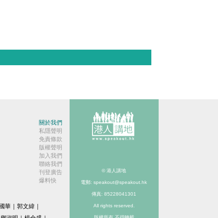
關於我們
私隱聲明
免責條款
版權聲明
加入我們
聯絡我們
© 港人講地
刊登廣告
爆料快
電郵: speakout@speakout.hk
傳真: 85228041301
國華
|
郭文緯
|
All rights reserved.
鄧淑明
|
楊全盛
|
版權所有 不得轉載