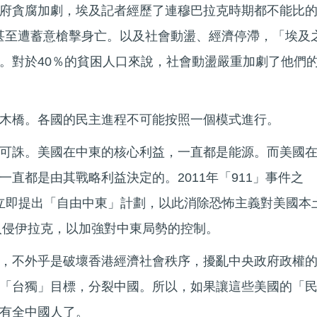
府貪腐加劇，埃及記者經歷了連穆巴拉克時期都不能比
甚至遭蓄意槍擊身亡。以及社會動盪、經濟停滯，「埃及
。對於40％的貧困人口來說，社會動盪嚴重加劇了他們
木橋。各國的民主進程不可能按照一個模式進行。
可誅。美國在中東的核心利益，一直都是能源。而美國
直都是由其戰略利益決定的。2011年「911」事件之
Jr. 政府立即提出「自由中東」計劃，以此消除恐怖主義對美國本
舉入侵伊拉克，以加強對中東局勢的控制。
，不外乎是破壞香港經濟社會秩序，擾亂中央政府政權
「台獨」目標，分裂中國。所以，如果讓這些美國的「
有全中國人了。