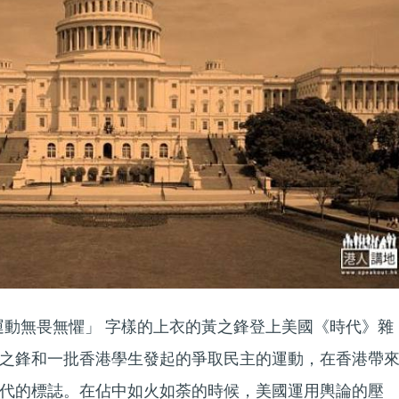
生運動無畏無懼」 字樣的上衣的黃之鋒登上美國《時代》雜
之鋒和一批香港學生發起的爭取民主的運動，在香港帶
代的標誌。在佔中如火如荼的時候，美國運用輿論的壓