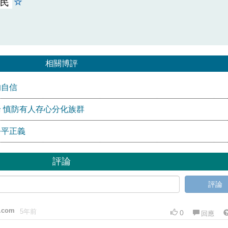
民
相關博評
的自信
 慎防有人存心分化族群
公平正義
評論
評論
.com
5年前
0
回應