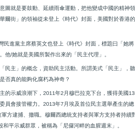
意圖就是要鼓動、延續雨傘運動，把他變成中國的精神
華爾街」的領袖從未登上《時代》封面，美國對於香港
，台灣民進黨主席蔡英文也登上《時代》封面，標題曰「她將
。他/她就是美國所製作出來的「民主代理」。
「民主」的概念，資助民主活動。所謂美式「民主」，
是否真的能夠化腐朽為神奇？
的示威浪潮下，2011年2月穆巴拉克下台，獲得美國13
委員會接管權力。2013年7月埃及首位民主選舉產生的總
被軍方逮捕、撤職。穆爾西總統支持者與軍方支持者持續
屠殺和平示威群眾，被稱為「尼儸河畔的血腥週末」。