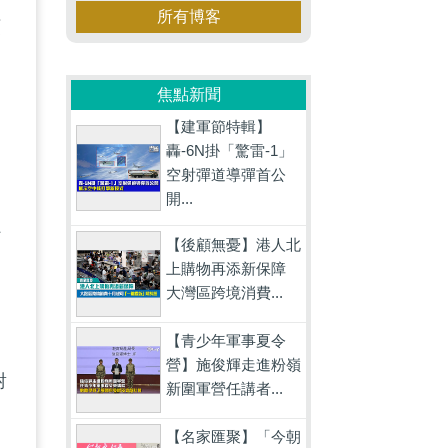
所有博客
領
的
焦點新聞
【建軍節特輯】
轟-6N掛「驚雷-1」
空射彈道導彈首公
開...
聽
【後顧無憂】港人北
上購物再添新保障
大灣區跨境消費...
【青少年軍事夏令
營】施俊輝走進粉嶺
對
新圍軍營任講者...
【名家匯聚】「今朝