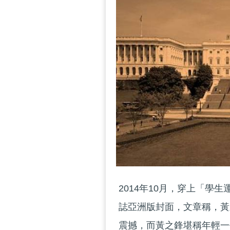
2014年10月，穿上「學
誌亞洲版封面，文章稱，黃
震撼，而黃之鋒堪稱年輕一