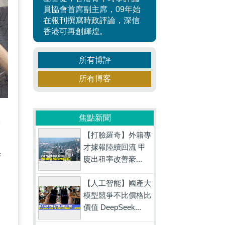
員協會首席副主席，09年始
在報刊撰寫時政評論，深信
香港可再創輝煌。
所有博評
所有博客
焦點新聞
媒
【打臉羅奇】外籍專
是
才據報陸續回流 甲
香
廈出租率改善豪...
【人工智能】國產大
模型競爭不比價格比
價值 DeepSeek...
出