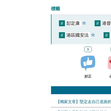
標籤
#
彭定康
#
港督
#
港區國安法
#
9
好正
【獨家文章】堅定走自己道路