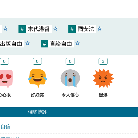
#
末代港督
#
國安法
出版自由
#
言論自由
0
0
0
3
心心眼
好好笑
令人傷心
嬲爆
相關博評
的自信