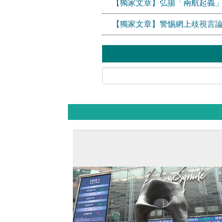
【獨家文章】弘揚「兩航起義
【獨家文章】警惕網上歧視言論