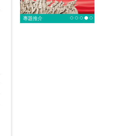
對
有
專題推介
動
在
箭
按
安