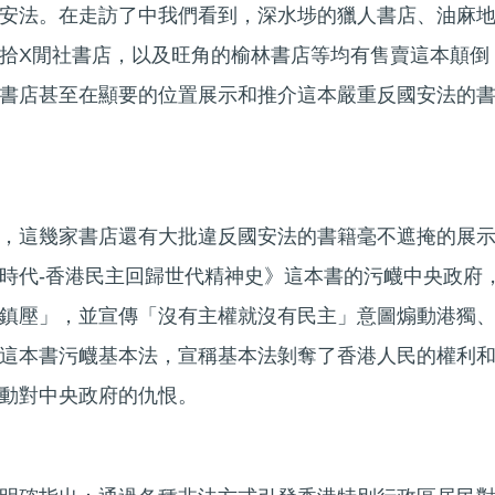
安法。在走訪了中我們看到，深水埗的獵人書店、油麻
拾X閒社書店，以及旺角的榆林書店等均有售賣這本顛倒
書店甚至在顯要的位置展示和推介這本嚴重反國安法的
，這幾家書店還有大批違反國安法的書籍毫不遮掩的展
時代-香港民主回歸世代精神史》這本書的污衊中央政府
鎮壓」，並宣傳「沒有主權就沒有民主」意圖煽動港獨
這本書污衊基本法，宣稱基本法剝奪了香港人民的權利
動對中央政府的仇恨。