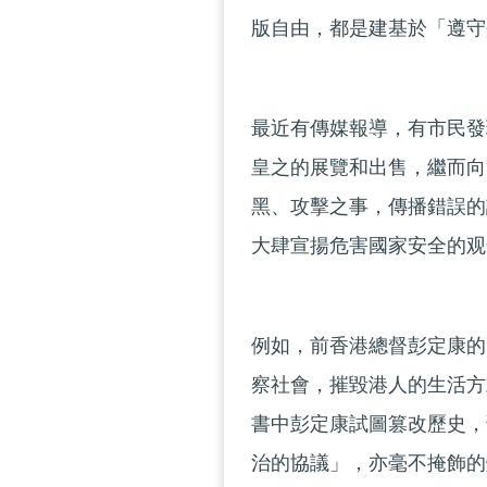
版自由，都是建基於「遵守
最近有傳媒報導，有市民發
皇之的展覽和出售，繼而向
黑、攻擊之事，傳播錯誤的
大肆宣揚危害國家安全的观
例如，前香港總督彭定康的
察社會，摧毀港人的生活方
書中彭定康試圖篡改歷史，
治的協議」，亦毫不掩飾的