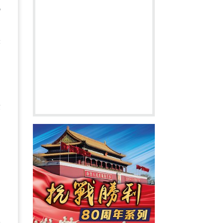
地
書
示
，
、
和