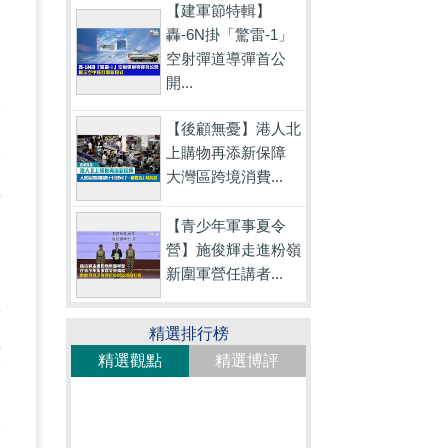
【建軍節特輯】
。
轟-6N掛「驚雷-1」
空射彈道導彈首公
開...
而
【後顧無憂】港人北
上購物再添新保障
抹
大灣區跨境消費...
且
【青少年軍事夏令
營】施俊輝走進粉嶺
新圍軍營任講者...
警
精選排行榜
該
精選觀點
精選博評
自
分