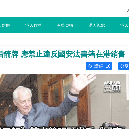
0
人點播
港人直播
有聲專欄
港人觀點
港人
擋箭牌 應禁止違反國安法書籍在港銷售
讚好
16
分享