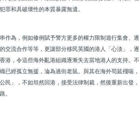
犯罪和具破壞性的本質暴露無遺。
串作為，例如修例賦予警方更多的權力限制遊行集會、
的交流合作等等，更讓部分移民英國的港人「心淡」，
香港，令這些海外亂港組織逐漸失去當地港人的支持。
織已經孤立無援，淪為過街老鼠。與其在海外苟延殘喘
公民」，不如坦然回港，接受法律制裁，然後重新出發
路。