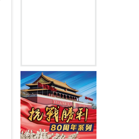
逐
逐
不
，
，