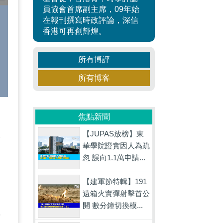
員協會首席副主席，09年始
在報刊撰寫時政評論，深信
香港可再創輝煌。
所有博評
所有博客
焦點新聞
逃
【JUPAS放榜】東
港
華學院證實因人為疏
忽 誤向1.1萬申請...
【建軍節特輯】191
遠箱火實彈射擊首公
開 數分鐘切換模...
英