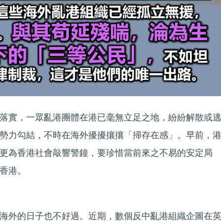
落實，一眾亂港團體在港已毫無立足之地，紛紛解散或
勢力勾結，不時在海外擾擾攘攘「掃存在感」。早前，
更為香港社會敲響警鐘，要珍惜當前來之不易的安定局
香港。
海外的日子也不好過。近期，數個反中亂港組織企圖在