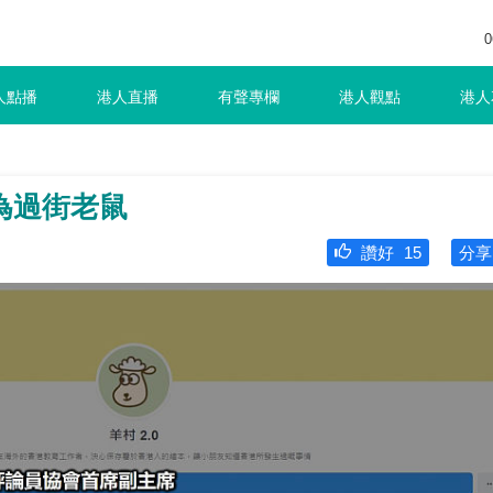
0
人點播
港人直播
有聲專欄
港人觀點
港人
為過街老鼠
讚好
15
分享