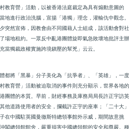
村教育營」活動，以被香港法庭裁定為具有煽動意圖的
當地進行政治洗腦，宣揚「港獨」理念，灌輸仇中觀念
夕突然宣佈，因教會由不同國藉人士組成，該活動會對
了場地租約。一眾反中亂港團體旋即氣急敗壞地批評主
充當獨裁政權實施跨境鎭壓的幫兇」云云。
體都將「黑暴」分子美化為「抗爭者」、「英雄」，一
村教育營」活動被迫取消的事件則充分顯示，世界各地
港團體的本質。早前，財經事務及庫務局局長許正宇訪
其他道路使用者的安全，攔截許正宇的座車；「二十大
子在中國駐英國曼徹斯特總領事館外示威，期間故意挑
沖闖總領館館舍，嚴重損害中國總領館的安全和尊嚴。