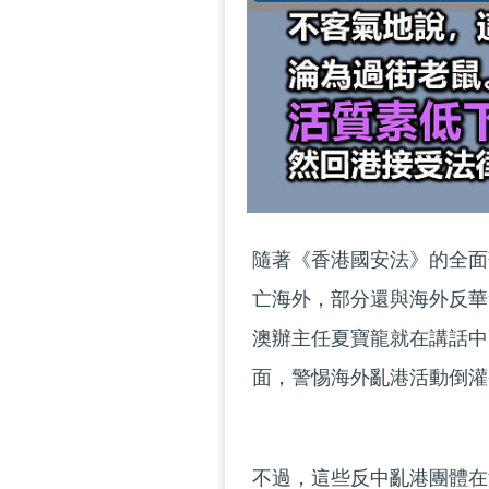
隨著《香港國安法》的全面
亡海外，部分還與海外反華
澳辦主任夏寶龍就在講話中
面，警惕海外亂港活動倒灌
不過，這些反中亂港團體在