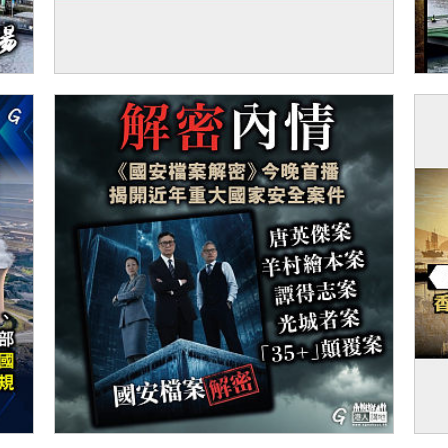
【短片】英國師生訪民心學校 梁振英：接觸
【
不同文化了解世界 學生：英媒對華多揣測性
報道 真實中國獨特多元現代化