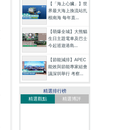
【「海上心臟」】世
界最大海上換流站扎
根南海 每年直...
。
社
【萌爆全城】大熊貓
生日主題電車及巴士
辦
今起巡遊港島...
【節能減排】APEC
能效與節能專家組會
議深圳舉行 考察...
度
的
精選排行榜
英
精選觀點
精選博評
」
種