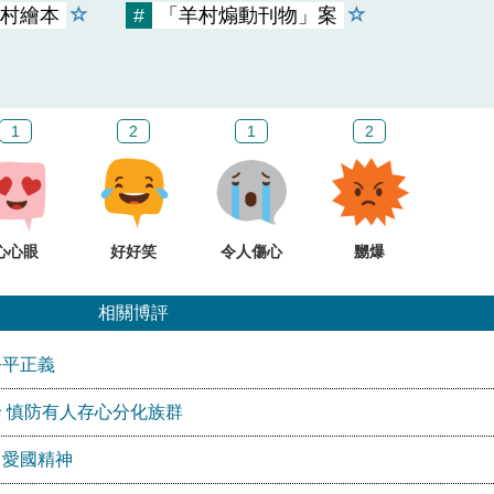
村繪本
#
「羊村煽動刊物」案
1
2
1
2
心心眼
好好笑
令人傷心
嬲爆
相關博評
公平正義
 慎防有人存心分化族群
」愛國精神