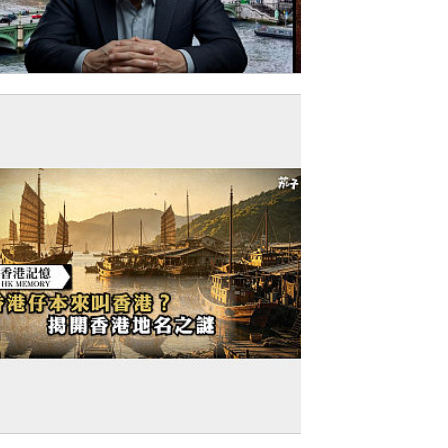
今日網圖】狼狽出逃