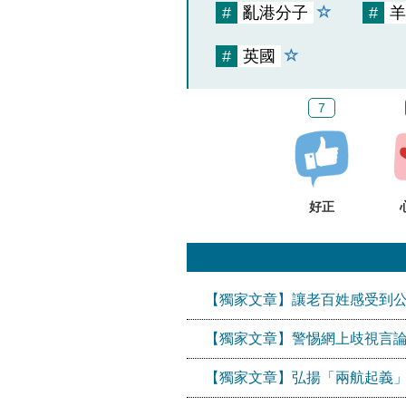
#
亂港分子
#
羊
#
英國
7
好正
【獨家文章】讓老百姓感受到
【獨家文章】警惕網上歧視言論
【獨家文章】弘揚「兩航起義