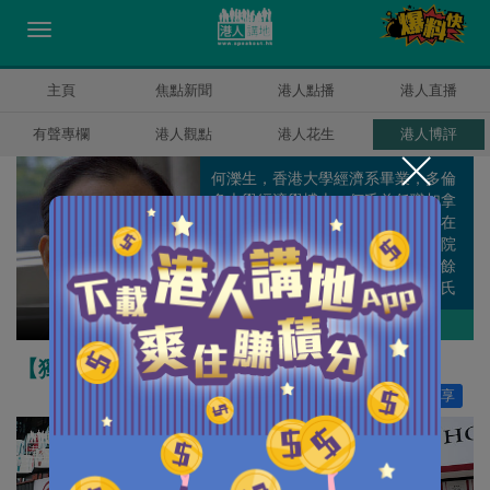
主頁
焦點新聞
港人點播
港人直播
有聲專欄
港人觀點
港人花生
港人博評
何濼生，香港大學經濟系畢業，多倫
多大學經濟學博士。何氏曾任職加拿
大安大略省政府庫務及經濟部，並在
香港中文大學、嶺南大學，珠海學院
等任教。何氏專攻政策研究，除百餘
篇學術論文外，更有多本著作。何氏
曾擔任多個公職及香港經濟學會會
何濼生
作者其他博評
長。
【獨家文章】是時候檢討我們的存款保險
讚好
13
分享