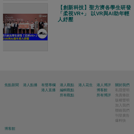
【創新科技】聖方濟各學生研發
「柔視VR+」 以VR與AI助年輕
人紓壓
焦點新聞
港人點播
有聲專欄
港人觀點
港人花生
港人博評
關於我們
港人直播
編輯觀點
博客館
私隱聲明
所有觀點
所有博評
免責條款
版權聲明
加入我們
聯絡我們
刊登廣告
爆料快
博客館