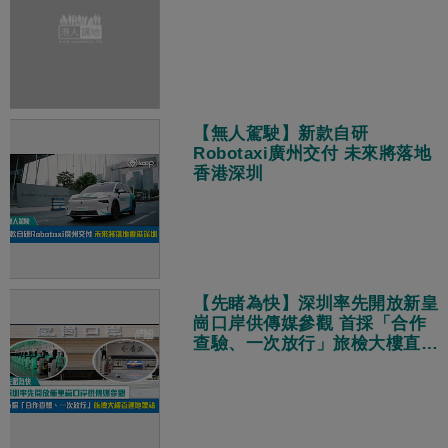
【無人駕駛】新款自研
Robotaxi廣州交付 未來將落地
香港深圳
【先睹為快】深圳率先開放新皇
崗口岸供傳媒參觀 首採「合作
查驗、一次放行」旅檢大樓直連
地鐵站