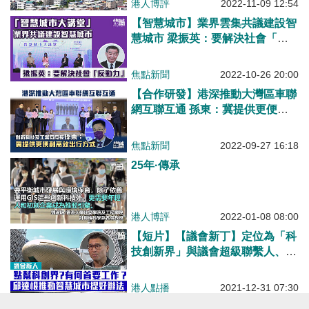
港人博評
2022-11-09 12:54
【智慧城市】業界雲集共議建設智
慧城市 梁振英：要解決社會「反
動力問題」
焦點新聞
2022-10-26 20:00
【合作研發】港深推動大灣區車聯
網互聯互通 孫東：冀提供更便利
高效出行方式
焦點新聞
2022-09-27 16:18
25年·傳承
港人博評
2022-01-08 08:00
【短片】【議會新丁】定位為「科
技創新界」與議會超級聯繫人、邱
達根談上任後大計：鞏固創科土
壤、加快建設智慧城市同時要不忘
港人點播
2021-12-31 07:30
弱勢
【短片】【專業意見​】「北部都會