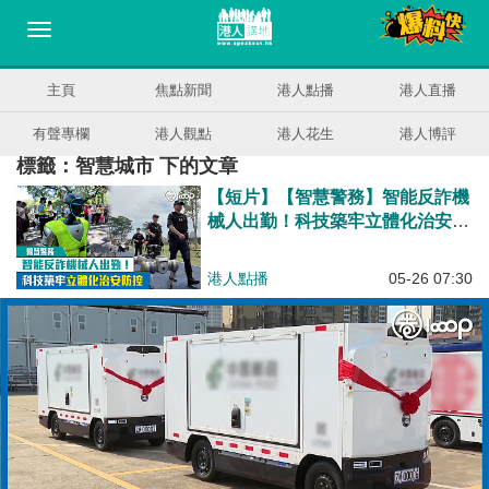
主頁
焦點新聞
港人點播
港人直播
有聲專欄
港人觀點
港人花生
港人博評
標籤：智慧城市 下的文章
【短片】【智慧警務】智能反詐機
械人出勤！科技築牢立體化治安防
控
港人點播
05-26 07:30