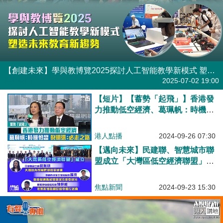
【創建未來】學與教博覽2025探討人工智能教學新模式 塑造未來教育新趨勢
焦點新聞
2025-07-02 19:00
【短片】【蓄勢「起飛」】香港發
力推動低空經濟、葛珮帆：時機恰
當、倪明選：必走之路
港人點播
2024-09-26 07:30
【邁向未來】民建聯、智慧城市聯
盟成立「大灣區低空經濟聯盟」葛
珮帆：灣區內發展跨境低空經濟、
孫東：低空經濟漸成智慧城市重要
焦點新聞
2024-09-23 15:30
部分、林世雄：政策拆墻鬆綁促低
空飛行活動