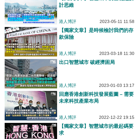
計思維
港人博評
2023-05-11 11:58
【獨家文章】是時候檢討我們的存
款保險
港人博評
2023-03-18 11:30
出口智慧城市 破經濟困局
港人博評
2023-01-03 13:17
回應香港創新科技發展藍圖 – 需要
未來科技產業布局
港人博評
2022-12-22 19:15
【獨家文章】智慧城市的最起碼要
求