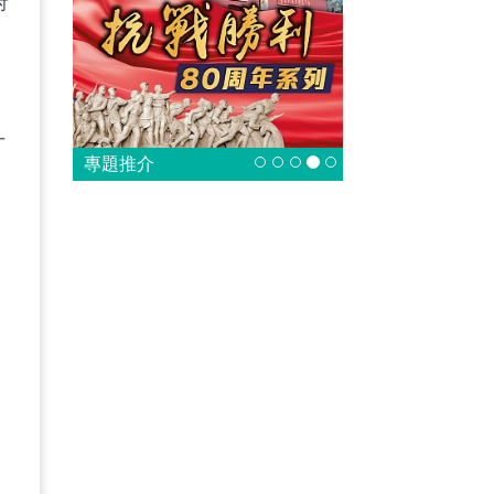
府
才
專題推介