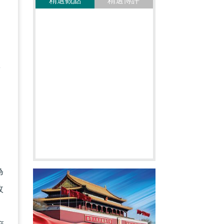
精選觀點
精選博評
提
。
商
台
為
政
，