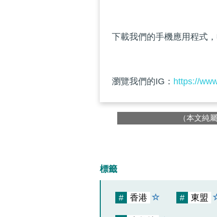
下載我們的手機應用程式，
瀏覽我們的IG：
https://ww
（本文純
標籤
#
香港
#
東盟