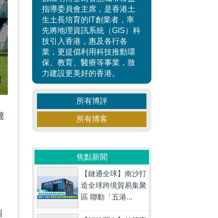
指導委員會主席，是香港土
生土長培育的IT創業者，率
先將地理資訊系統（GIS）科
技引入香港，惠及各行各
業，更提倡利用科技推動環
保、教育、醫療等事業，致
力建設更美好的香港。
所有博評
達
所有博客
焦點新聞
【鏈通全球】南沙打
的
造全球跨境貿易集聚
技
區 聯動「五港...
個