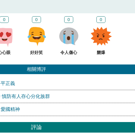
0
0
0
0
心心眼
好好笑
令人傷心
嬲爆
相關博評
公平正義
 慎防有人存心分化族群
」愛國精神
評論