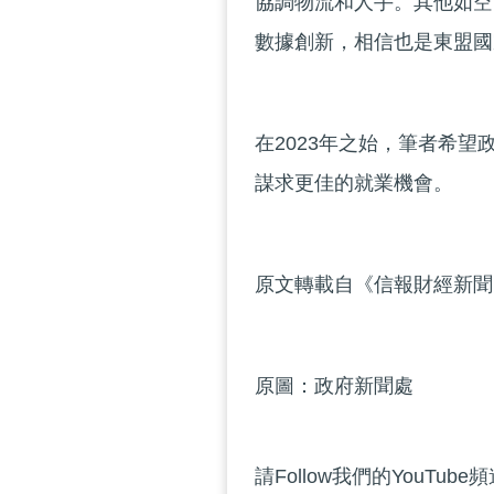
協調物流和人手。其他如空
數據創新，相信也是東盟國
在2023年之始，筆者希
謀求更佳的就業機會。
原文轉載自《信報財經新聞》
原圖：政府新聞處
請Follow我們的YouTube