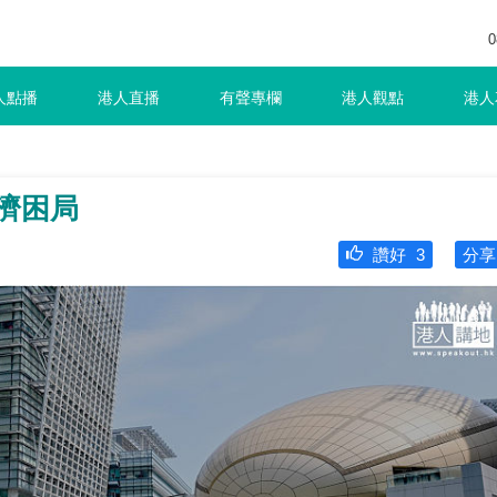
0
人點播
港人直播
有聲專欄
港人觀點
港人
濟困局
讚好
3
分享