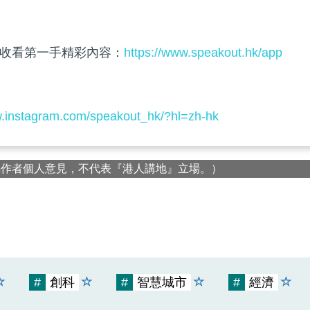
收看第一手精彩內容：
https://www.speakout.hk/app
w.instagram.com/speakout_hk/?hl=zh-hk
屬作者個人意見，不代表『港人講地』立場。）
#
創科
#
智慧城市
#
經濟