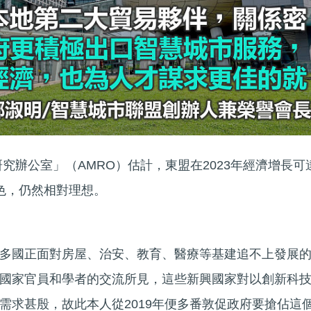
研究辦公室」（AMRO）估計，東盟在2023年經濟增長可
遜色，仍然相對理想。
多國正面對房屋、治安、教育、醫療等基建追不上發展
國家官員和學者的交流所見，這些新興國家對以創新科
需求甚殷，故此本人從2019年便多番敦促政府要搶佔這