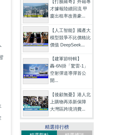
【打臉羅奇】外籍專
才據報陸續回流 甲
廈出租率改善豪...
【人工智能】國產大
動
模型競爭不比價格比
價值 DeepSeek...
外
智
【建軍節特輯】
轟-6N掛「驚雷-1」
空射彈道導彈首公
開...
【後顧無憂】港人北
上購物再添新保障
年
大灣區跨境消費...
金
精選排行榜