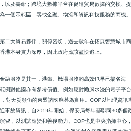
，以及壽命；跨境大數據平台在促進貿易數據的交換、
為一個示範區，尋找金融、物流和資訊科技服務的商機
第二大貿易夥伴，關係密切，過去數年在拓展智慧城市
香港本身實力深厚，因此政府應該盡快追上。
金融服務是其一，港鐵、機場服務的高效也早已揚名海
範例對他國亦有參考價值。例如應對颱風水浸的電子平
），對天災頻仍的東盟諸國應甚為實用。COP以地理資訊
通事故資訊，自2019年開始，保安局每年都聯同30多個
演習，以測試應變和善後能力。COP也是中央指揮中心