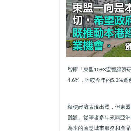
智庫「東盟10+3宏觀經濟
4.6%，雖較今年的5.3%
縱使經濟表現出眾，但東盟
難題。從筆者多年來與亞洲
為本的智慧城市服務和產品