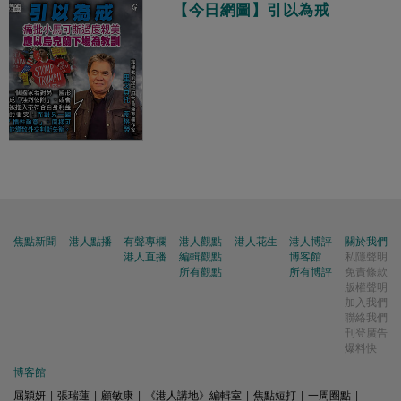
【今日網圖】引以為戒
焦點新聞
港人點播
有聲專欄
港人觀點
港人花生
港人博評
關於我們
港人直播
編輯觀點
博客館
私隱聲明
所有觀點
所有博評
免責條款
版權聲明
加入我們
聯絡我們
刊登廣告
爆料快
博客館
屈穎妍
|
張瑞蓮
|
顧敏康
|
《港人講地》編輯室
|
焦點短打
|
一周圈點
|