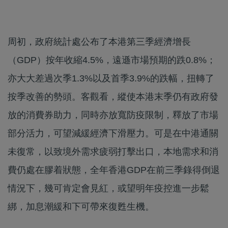
周初，政府統計處公布了本港第三季經濟增長
（GDP）按年收縮4.5%，遠遜市場預期的跌0.8%；
亦大大差過次季1.3%以及首季3.9%的跌幅，扭轉了
按季改善的勢頭。客觀看，縱使本港末季仍有政府發
放的消費券助力，同時亦放寬防疫限制，釋放了市場
部分活力，可望減緩經濟下滑壓力。可是在中港通關
未復常，以致境外需求疲弱打擊出口，本地需求和消
費仍處在膠着狀態，全年香港GDP在前三季錄得倒退
情況下，幾可肯定會見紅，或望明年疫控進一步鬆
綁，加息潮緩和下可帶來復甦生機。