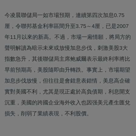
今凌晨聯儲局一如市場預期，連續第四次加息0.75
厘，令聯邦基金利率區間升至3.75～4厘，已是2007
年11月以來的新高。不過，市場一廂情願，將局方的
聲明解讀為暗示未來或放慢加息步伐，刺激美股3大
指數急升，其後聯儲局主席鲍威爾表示最終利率將比
早前預期高，美股隨即由升轉跌。事實上，市場期望
加息步伐放慢，但往往是會錯意表錯情，美息高企確
實對美國不利，尤其是現正處於高負債期，利息開支
沉重，美國的跨國企业海外收入也因强美元產生匯兌
損失，削弱了業績表現，不利股價。