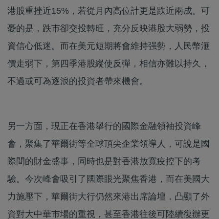
港股重挫近15%，若從月內高位計更是跌近兩成。可
憂的是，跌市卻交投轉旺，充分反映港股大弱勢，投
資信心低迷。而在美元短期將會維持强勢，人民幣滙
價走弱下，第四季港股縱使反彈，相信亦難以持久，
不過或可為逐浪的投資者帶來機會。
另一方面，現正在香港舉行的國際金融領袖投資峰
會，聚集了華爾街等全球頂尖企業領導人，可說是國
際間的財金盛事，同時也是對香港放寬疫控下的考
驗。今次峰會吸引了國際眼光聚焦香港，而在美國大
力施壓下，華爾街大行仍然來港出席論壇，凸顯了外
資對大中華市場的重視，甚至香港往後可陸續復辦更