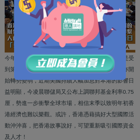
今年以來，香港經濟籠罩着一片愁雲慘霧，主要是受
到第五波疫情持續衝擊。而股市樓市踏入第二季亦開
始轉勢變弱，近期美國持續大幅加息對本港的影響日
益明顯，今凌晨聯儲局又公布上調聯邦基金利率0.75
厘，勢進一步衝擊全球市場，相信末季以致明年初香
港經濟也難以樂觀。或許，香港憑藉搞好大型國際活
動沖沖喜，把香港故事說好，可望重新吸引國際資金
及人才！