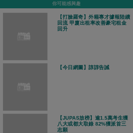
你可能感興趣
【打臉羅奇】外籍專才據報陸續
回流 甲廈出租率改善豪宅租金
回升
【今日網圖】諄諄告誡
【JUPAS放榜】逾1.5萬考生獲
八大或都大取錄 82%獲派首三
志願