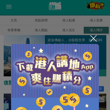
主頁
焦點新聞
港人點播
港人直播
有聲專欄
港人觀點
港人花生
港人博評
資深傳媒人，冷眼觀世界、熱筆寫時
事，對經濟尤具慧眼。
錢一帆
作者其他博評
復辦經濟盛會覓出路
讚好
41
分享