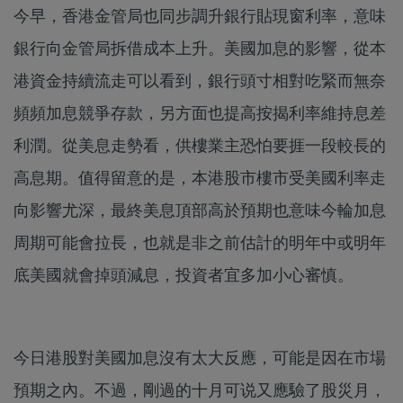
今早，香港金管局也同步調升銀行貼現窗利率，意味
銀行向金管局拆借成本上升。美國加息的影響，從本
港資金持續流走可以看到，銀行頭寸相對吃緊而無奈
頻頻加息競爭存款，另方面也提高按揭利率維持息差
利潤。從美息走勢看，供樓業主恐怕要捱一段較長的
高息期。值得留意的是，本港股市樓市受美國利率走
向影響尤深，最終美息頂部高於預期也意味今輪加息
周期可能會拉長，也就是非之前估計的明年中或明年
底美國就會掉頭減息，投資者宜多加小心審慎。
今日港股對美國加息沒有太大反應，可能是因在市場
預期之內。不過，剛過的十月可说又應驗了股災月，