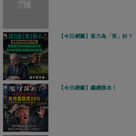
【今日網圖】落力為「美」好？
【今日網圖】繼續插水！