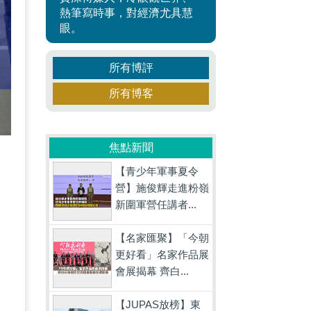
熱筆寫時事，對經濟尤具慧
眼。
所有博評
所有博客
焦點新聞
【青少年軍事夏令
營】施俊輝走進粉嶺
，
新圍軍營任講者...
【名家匯聚】「今朝
更好看」名家作品展
會展揭幕 齊白...
【JUPAS放榜】東