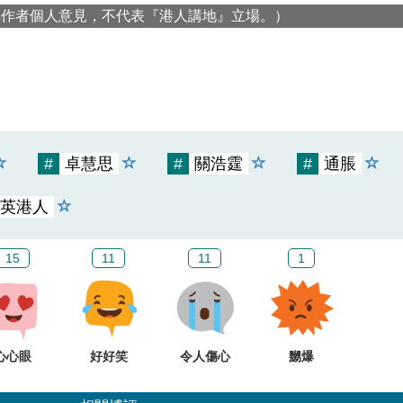
屬作者個人意見，不代表『港人講地』立場。）
#
卓慧思
#
關浩霆
#
通脹
英港人
15
11
11
1
心心眼
好好笑
令人傷心
嬲爆