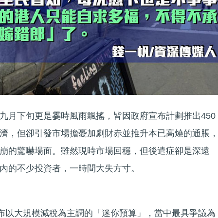
九月下旬更是霎時風雨飄搖，皆因政府宣布計劃推出450
濟，但卻引發市場擔憂加劇財赤並推升本已高燒的通脹
崩的驚嚇場面。雖然現時市場回穩，但後遣症卻是深遠
內的不少投資者，一時間大失方寸。
公布以大規模減稅為主調的「迷你預算」，當中最具爭議為