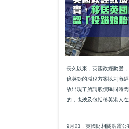
長久以來，英國政經動盪，
億英鎊的減稅方案以刺激經
故出現了所謂股債匯同時閃
的，也殃及包括移英港人在
9月23，英國財相關浩霆