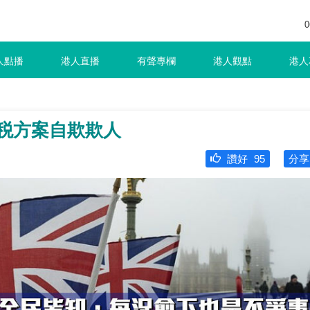
0
人點播
港人直播
有聲專欄
港人觀點
港人
減税方案自欺欺人
讚好
95
分享