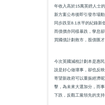
年收入高於15萬英鎊人士的
新方案公布後即引發市場動
同步跌至8.1水平的紀錄
而債價亦同樣暴跌，孳息卻
買國債計劃救市，股債匯才
今次英國減稅計劃本是惠民
說是好心做壞事，卻也反映
寄望新政府可以重振經濟呢
擊，為未來大選加分，而事
下跌，反觀工黨領先的支持