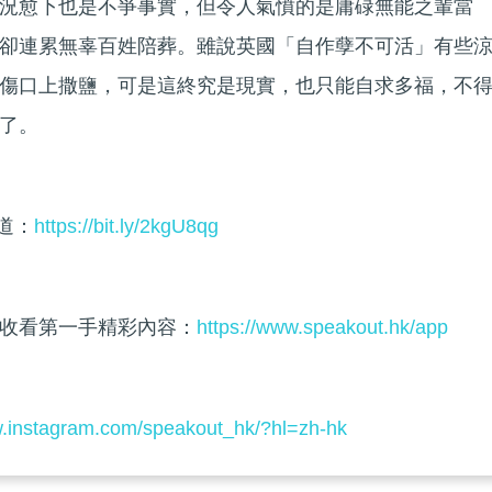
況愈下也是不爭事實，但令人氣憤的是庸碌無能之輩當
卻連累無辜百姓陪葬。雖說英國「自作孽不可活」有些
傷口上撒鹽，可是這終究是現實，也只能自求多福，不
了。
頻道：
https://bit.ly/2kgU8qg
收看第一手精彩內容：
https://www.speakout.hk/app
w.instagram.com/speakout_hk/?hl=zh-hk