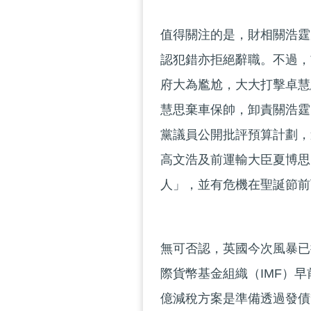
值得關注的是，財相關浩霆
認犯錯亦拒絕辭職。不過，
府大為尷尬，大大打擊卓慧
慧思棄車保帥，卸責關浩霆
黨議員公開批評預算計劃，
高文浩及前運輸大臣夏博思
人」，並有危機在聖誕節前
無可否認，英國今次風暴已
際貨幣基金組織（IMF）
億減稅方案是準備透過發債