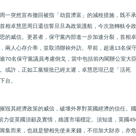
周一突然宣布撤回被指「劫貧濟富」的減稅措施，既不
首相卓慧思周日還信誓旦旦為政策護航，今次急轉軚令
思的威信。更甚者，保守黨內部進一步加速分裂，首相
，兩人心存介蒂，並取消聯袂外訪。早前，超過13名保
逾70名保守黨議員考慮倒戈，當中包括前內閣辦公室大
。或許，正如工黨狠批已經太遲，卓慧思現已是「活死
下台。
摧毀其經濟政策的威信，破壞外界對英國經濟的信任。
早前力促英國須顧及實情，維護市場穩定。須知道，英國45
籌集而來，也就是變相先使未來錢，不但加大財赤，亦