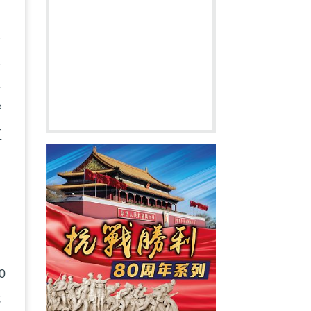
承
政
卓
守
臣
國
0
危