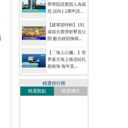
華學院證實因人為疏
。
忽 誤向1.1萬申請...
亦
【建軍節特輯】191
遠箱火實彈射擊首公
購
開 數分鐘切換模...
【「海上心臟」】世
界最大海上換流站扎
根南海 每年直...
可
精選排行榜
，
精選觀點
精選博評
攻
續