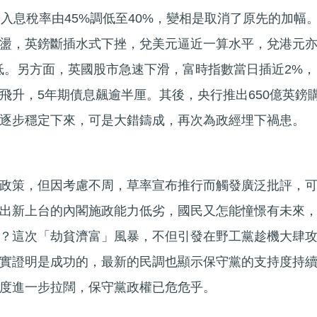
入息稅率由45%調低至40%，變相是取消了原先的加幅
盪，英鎊斷插水式下挫，兌美元逼近一算水平，兌港元
新低。另方面，英國股市急速下滑，富時指數當日插近2%，
飛升，5年期債息飆逾半厘。其後，央行推出650億英鎊
逐步穩定下來，可是大錯鑄成，再次為政經埋下禍患。
政策，但因考慮不周，草率宣布推行而觸發廣泛批評，
出新上台的內閣施政能力低劣，國民又怎能憧憬有未來
？這次「劫貧濟富」風暴，不但引發在野工黨趁機大肆
實證明是成功的，最新的民調也顯示保守黨的支持度持
度進一步拉闊，保守黨政權已危危乎。