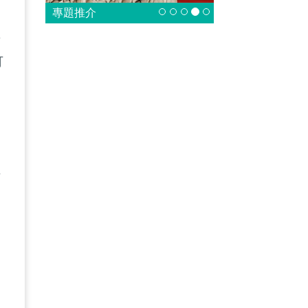
專題推介
將
可
之
升
中