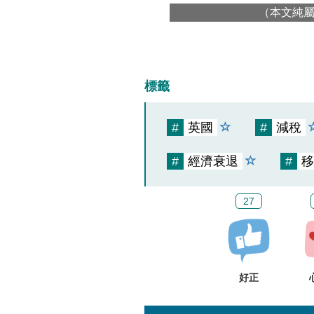
（本文純
標籤
#
英國
#
減稅
#
經濟衰退
#
移
27
好正