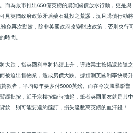
。而為救市推出650億英鎊的購買國債放水行動，更是與
可見英國政府政策矛盾藥石亂投之荒謬，況且購債行動
場又難免再次動盪，除非英國政府改變財政政策，否則央行
的時間。
將大跌，指英國利率將持續上升，導致業主按揭還款隨
而被迫出售物業，造成房價大跌。據預測英國利率快將
揭貸款者，平均每年要多付5000英鎊。而在今次風暴影響
暫緩批按，近千宗樓按臨時抽起，筆者英國朋友就是其
貸款，則可能要違約撻訂，損失達數萬英鎊的血汗錢！