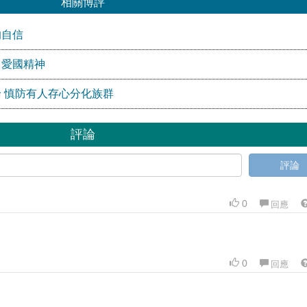
相關博評
的自信
」愛國精神
 慎防有人存心分化族群
評論
評論
0
回應
0
回應