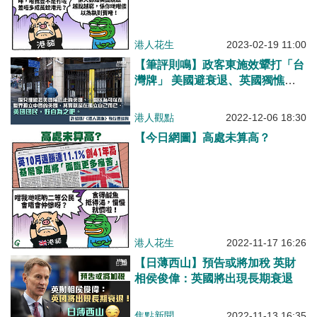
港人花生
2023-02-19 11:00
【筆評則鳴】政客東施效顰打「台
灣牌」 美國避衰退、英國獨憔
悴？
港人觀點
2022-12-06 18:30
【今日網圖】高處未算高？
港人花生
2022-11-17 16:26
【日薄西山】預告或將加稅 英財
相侯俊偉：英國將出現長期衰退
焦點新聞
2022-11-13 16:35