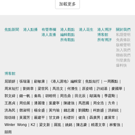
加載更多
焦點新聞
港人點播
有聲專欄
港人觀點
港人花生
港人博評
關於我們
港人直播
編輯觀點
博客館
私隱聲明
所有觀點
所有博評
免責條款
版權聲明
加入我們
聯絡我們
刊登廣告
爆料快
博客館
屈穎妍
|
張瑞蓮
|
顧敏康
|
《港人講地》編輯室
|
焦點短打
|
一周圈點
|
周末短打
|
劉炳章
|
梁世民
|
馬浩文
|
何濼生
|
原姿晴
|
許紹基
|
麥國華
|
郭文緯
|
錢一帆
|
秦島
|
胡曉明
|
周浩鼎
|
田北辰
|
鄔滿海
|
季霆剛
|
王惠貞
|
周伯展
|
潘麗瓊
|
葉慶寧
|
陳建強
|
馬恩國
|
周全浩
|
方舟
|
洪為民
|
鄧淑明
|
楊全盛
|
黃均瑜
|
錢志庸
|
劉國勳
|
柯創盛
|
洪錦鉉
|
陸頌雄
|
黃麗芳
|
嚴建平
|
甘文鋒
|
杜礎圻
|
健良
|
聶廣男
|
盧展常
|
Winter Wong
|
K2
|
梁文新
|
羅崑
|
姚銘
|
陳志豪
|
精選文章
|
林奮強
|
囍雨