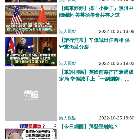
【鐵筆錚錚】搞「小圈子」無阻中
國崛起 美英須學會共存之道
港人觀點
2022-10-27 18:08
【諸行無常】辛偉誠出任首相 保
守黨仍呈分裂
港人觀點
2022-10-25 19:02
【筆評則鳴】英國前路茫茫衰退成
定局 辛偉誠手上「一副爛牌」難
有作為
港人觀點
2022-10-25 18:30
【今日網圖】拜登堅離地？