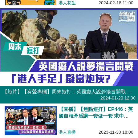
港人花生
2024-02-18 11:00
【短片】【有聲專欄】周末短打：英國癡人說夢揚言開戰 「港人手足」擬當炮灰?
有聲專欄
2024-01-20 12:30
【直播】【焦點短打】EP446：英
國自相矛盾講一套做一套 求中資
救經濟卻聯美遏華
港人直播
2023-11-30 18:00