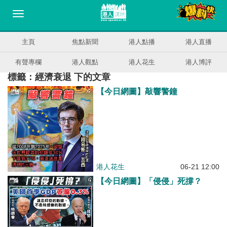
主頁
焦點新聞
港人點播
港人直播
有聲專欄
港人觀點
港人花生
港人博評
標籤：經濟衰退 下的文章
【今日網圖】敲響警鐘
港人花生
06-21 12:00
【今日網圖】「侵侵」死撐？