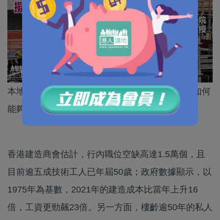
本地建造業面對勞動力老化、成本上升等問題，如何
能夠運用科技化危為機？
香港建造商會估計，行內職位空缺高達1.5萬個，且
目前逾五成技術工人已年屆50歲；政府數據顯示，以
1975年為基數，2021年的建造成本比當年上升16
倍，工資更勁飆23倍。另一方面，樓齡逾50年的私人