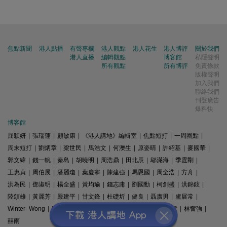
焦點新聞
港人點播
有聲專欄
港人觀點
港人花生
港人博評
關於我們
港人直播
編輯觀點
博客館
私隱聲明
所有觀點
所有博評
免責條款
版權聲明
加入我們
聯絡我們
刊登廣告
爆料快
博客館
屈穎妍
|
張瑞蓮
|
顧敏康
|
《港人講地》編輯室
|
焦點短打
|
一周圈點
|
周末短打
|
劉炳章
|
梁世民
|
馬浩文
|
何濼生
|
原姿晴
|
許紹基
|
麥國華
|
郭文緯
|
錢一帆
|
秦島
|
胡曉明
|
周浩鼎
|
田北辰
|
鄔滿海
|
季霆剛
|
王惠貞
|
周伯展
|
潘麗瓊
|
葉慶寧
|
陳建強
|
馬恩國
|
周全浩
|
方舟
|
洪為民
|
鄧淑明
|
楊全盛
|
黃均瑜
|
錢志庸
|
劉國勳
|
柯創盛
|
洪錦鉉
|
陸頌雄
|
黃麗芳
|
嚴建平
|
甘文鋒
|
杜礎圻
|
健良
|
聶廣男
|
盧展常
|
Winter Wong
|
K2
|
梁文新
|
羅崑
|
姚銘
|
陳志豪
|
精選文章
|
林奮強
|
囍雨