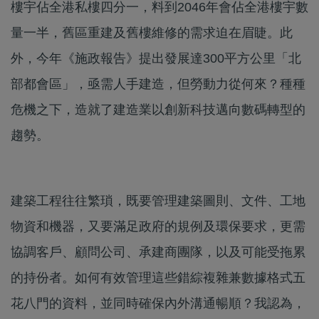
樓宇佔全港私樓四分一，料到2046年會佔全港樓宇數
量一半，舊區重建及舊樓維修的需求迫在眉睫。此
外，今年《施政報告》提出發展達300平方公里「北
部都會區」，亟需人手建造，但勞動力從何來？種種
危機之下，造就了建造業以創新科技邁向數碼轉型的
趨勢。
建築工程往往繁瑣，既要管理建築圖則、文件、工地
物資和機器，又要滿足政府的規例及環保要求，更需
協調客戶、顧問公司、承建商團隊，以及可能受拖累
的持份者。如何有效管理這些錯綜複雜兼數據格式五
花八門的資料，並同時確保內外溝通暢順？我認為，