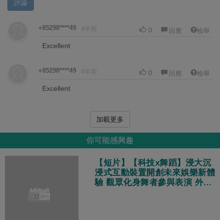
評論
+85298****49
4年前
0
回應
檢舉
Excellent
+85298****49
4年前
0
回應
檢舉
Excellent
加載更多
你可能感興趣
【短片】【科技x舞蹈】浸大沉
浸式互動裝置開創未來娛樂新體
驗 觀眾化身舞者參與表演 外國
遊客：體驗非常酷！