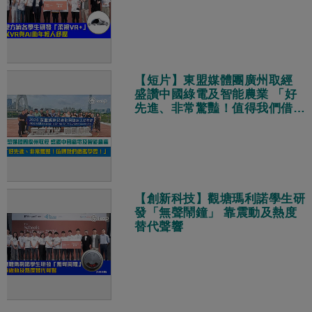
【短片】東盟媒體團廣州取經
盛讚中國綠電及智能農業 「好
先進、非常驚豔！值得我們借鑑
學習！」
【創新科技】觀塘瑪利諾學生研
發「無聲鬧鐘」 靠震動及熱度
替代聲響