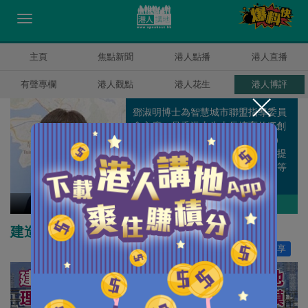
主頁
焦點新聞
港人點播
港人直播
有聲專欄
港人觀點
港人花生
港人博評
鄧淑明博士為智慧城市聯盟指導委員
會主席，是香港土生土長培育的IT創
業者，率先將地理資訊系統（GIS）
科技引入香港，惠及各行各業，更提
倡利用科技推動環保、教育、醫療等
事業，致力建設更美好的香港。
鄧淑明
作者其他博評
建造業數碼轉型仍需努力
讚好
14
分享