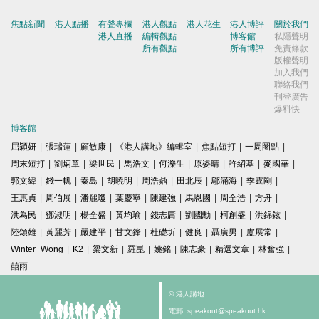
焦點新聞
港人點播
有聲專欄
港人觀點
港人花生
港人博評
關於我們
港人直播
編輯觀點
博客館
私隱聲明
所有觀點
所有博評
免責條款
版權聲明
加入我們
聯絡我們
刊登廣告
爆料快
博客館
屈穎妍
|
張瑞蓮
|
顧敏康
|
《港人講地》編輯室
|
焦點短打
|
一周圈點
|
周末短打
|
劉炳章
|
梁世民
|
馬浩文
|
何濼生
|
原姿晴
|
許紹基
|
麥國華
|
郭文緯
|
錢一帆
|
秦島
|
胡曉明
|
周浩鼎
|
田北辰
|
鄔滿海
|
季霆剛
|
王惠貞
|
周伯展
|
潘麗瓊
|
葉慶寧
|
陳建強
|
馬恩國
|
周全浩
|
方舟
|
洪為民
|
鄧淑明
|
楊全盛
|
黃均瑜
|
錢志庸
|
劉國勳
|
柯創盛
|
洪錦鉉
|
陸頌雄
|
黃麗芳
|
嚴建平
|
甘文鋒
|
杜礎圻
|
健良
|
聶廣男
|
盧展常
|
Winter Wong
|
K2
|
梁文新
|
羅崑
|
姚銘
|
陳志豪
|
精選文章
|
林奮強
|
囍雨
© 港人講地
電郵: speakout@speakout.hk