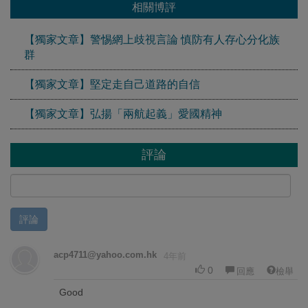
相關博評
【獨家文章】警惕網上歧視言論 慎防有人存心分化族
群
【獨家文章】堅定走自己道路的自信
【獨家文章】弘揚「兩航起義」愛國精神
評論
評論
acp4711@yahoo.com.hk
4年前
0
回應
檢舉
Good