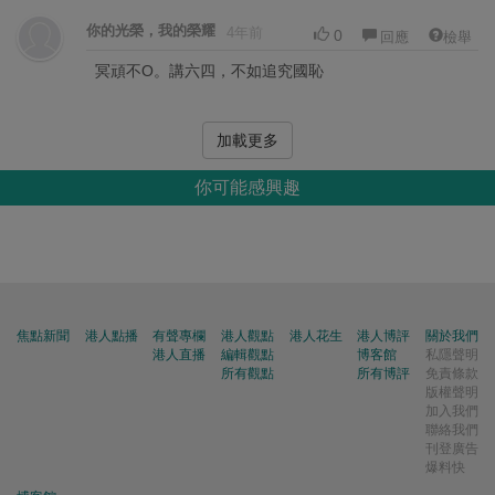
你的光榮，我的榮耀
4年前
0
回應
檢舉
冥頑不O。講六四，不如追究國恥
加載更多
你可能感興趣
焦點新聞
港人點播
有聲專欄
港人觀點
港人花生
港人博評
關於我們
港人直播
編輯觀點
博客館
私隱聲明
所有觀點
所有博評
免責條款
版權聲明
加入我們
聯絡我們
刊登廣告
爆料快