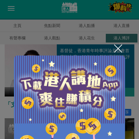
主頁
焦點新聞
港人點播
港人直播
有聲專欄
港人觀點
港人花生
港人博評
基督徒，香港青年時事評論員協會首
席副主席，09年始在報刊撰寫時政評
論，深信香港可再創輝煌。
陳志豪
作者其他博評
「支聯會」挑戰國安法必受法律制裁
讚好
17
分享