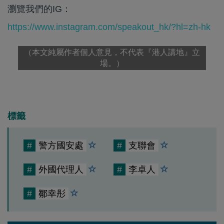
瀏覽我們的IG：
https://www.instagram.com/speakout_hk/?hl=zh-hk
（本文純屬作者個人意見，不代表『港人講地』立
場。）
標籤
#
警方國安處
#
支聯會
#
外國代理人
#
李卓人
#
鄒幸彤