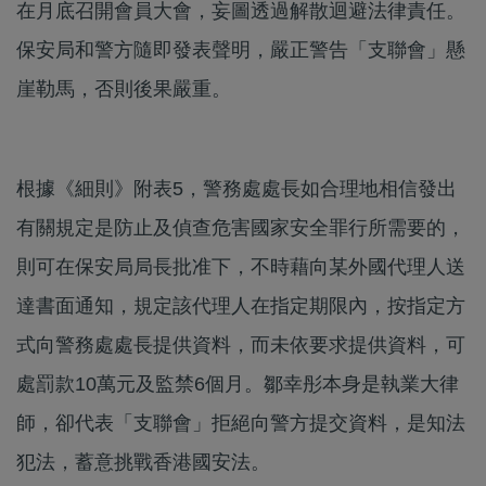
在月底召開會員大會，妄圖透過解散迴避法律責任。
保安局和警方隨即發表聲明，嚴正警告「支聯會」懸
崖勒馬，否則後果嚴重。
根據《細則》附表5，警務處處長如合理地相信發出
有關規定是防止及偵查危害國家安全罪行所需要的，
則可在保安局局長批准下，不時藉向某外國代理人送
達書面通知，規定該代理人在指定期限內，按指定方
式向警務處處長提供資料，而未依要求提供資料，可
處罰款10萬元及監禁6個月。鄒幸彤本身是執業大律
師，卻代表「支聯會」拒絕向警方提交資料，是知法
犯法，蓄意挑戰香港國安法。