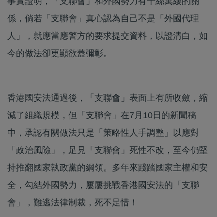
事實證明，「支聯會」和外國勢力有千絲萬縷的關
係，倘若「支聯會」真心認為自己不是「外國代理
人」，就應當應警方的要求提交資料，以證清白，如
今的做法卻更顯欲蓋彌彰。
香港國安法通過後，「支聯會」表面上有所收斂，縮
減了組織規模，但「支聯會」在7月10日的新聞稿
中，承認有關做法只是「策略性人手調整」以應對
「政治風險」，足見「支聯會」死性不改，至今仍堅
持推翻國家執政黨的綱領。多年來踐踏國家主權和安
全，勾結外國勢力，屢屢挑戰香港國安法的「支聯
會」，難逃法律制裁，死不足惜！