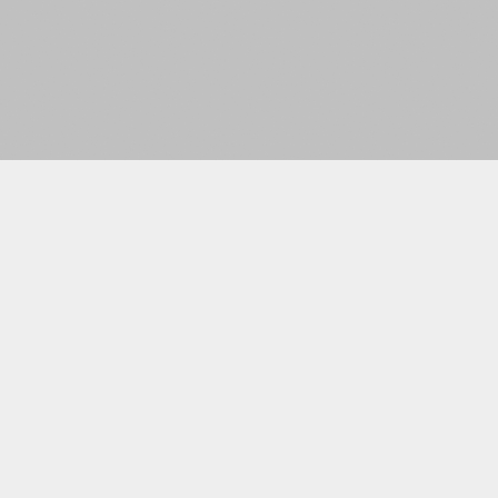
【短片】【有聲專欄】伍浩賢：英美在港策動「諜戰」？
有聲專欄
2022-01-14 19:45