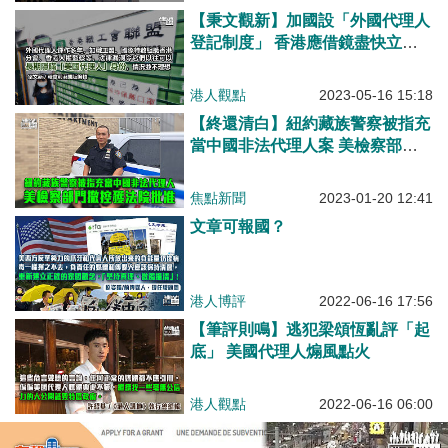
【秉文觀新】加國設「外國代理人
登記制度」 香港應借鏡盡快立
法？
港人觀點
2023-05-16 15:18
【終還清白】紐約藏族警察被指充
當中國非法代理人案 美檢察部門
撤控獲法院批准
焦點新聞
2023-01-20 12:41
文章可報國？
港人博評
2022-06-16 17:56
【筆評則鳴】逃犯梁頌恆亂評「起
底」 美國代理人煽風點火
港人觀點
2022-06-16 06:00