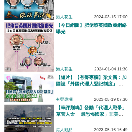
港人花生
2024-03-15 17:00
【今日網圖】肥佬黎英國政圈網絡
曝光
港人花生
2024-01-04 11:36
【短片】【有聲專欄】梁文新：加
國設「外國代理人登記制度」 香
港應借鏡盡快立法？
有聲專欄
2023-05-19 07:30
【筆評則鳴】發動「代理人戰爭」
草菅人命 「最恐怖國家」非美國
莫屬！
港人觀點
2023-05-16 16:49