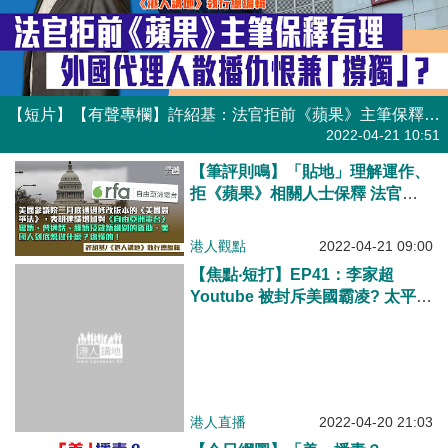
【短片】【有聲專欄】許紹基：法官拒前《蘋果》主筆保釋有理？外國代理人散播仇恨兼「撐獨」？
有聲專欄
| 許紹基
2022-04-21 10:51
【筆評則鳴】「貼地」理解運作、
拒《蘋果》相關人士保釋 法官判
決合情合理
港人觀點
2022-04-21 09:00
【焦點‧短打】EP41：李家超
Youtube 被封斥美國霸凌? 太平洋
島國與華簽協議落美國面？ 法庭
拒前《蘋果》主筆保釋有理 外國
港人直播
2022-04-20 21:03
代理人續播仇恨撐「港獨」？
【今日網圖】「美」播毒？