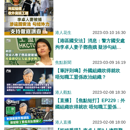
港人花生
2023-03-10 16:30
【港區國安法】消息：警方國安處
拘李卓人妻子鄧燕娥 疑涉勾結境
外勢力
焦點新聞
2023-03-09 16:19
【筆評則鳴】外國組織吹得就吹
唔知職工盟係政治組織？
港人觀點
2023-02-08 18:30
【直播】【焦點短打】EP229：外
國組織吹得就吹 唔知職工盟係政
治組織？
港人直播
2023-02-08 18:00