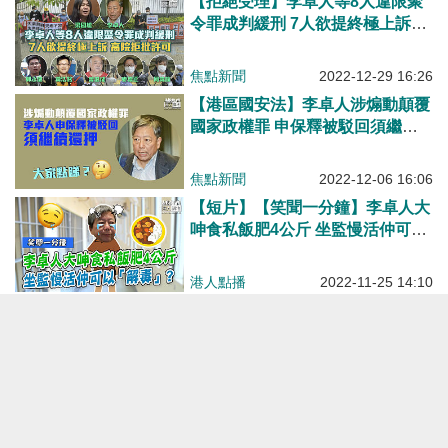
【拒絕受理】李卓人等8人違限聚
令罪成判緩刑 7人欲提終極上訴、
高院拒批終院上訴許可
焦點新聞
2022-12-29 16:26
【港區國安法】李卓人涉煽動顛覆
國家政權罪 申保釋被駁回須繼續
還押
焦點新聞
2022-12-06 16:06
【短片】【笑聞一分鐘】李卓人大
呻食私飯肥4公斤 坐監慢活仲可以
「解毒」？
港人點播
2022-11-25 14:10
【今日網圖】踎監快活「人」？