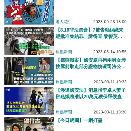
港人花生
2023-09-26 15:00
【8.18非法集會】7被告就組織未
經批准集結罪上訴得直 黎智英等4
人獲減刑
焦點新聞
2023-08-14 10:55
【鄧燕娥案】國安處再拘兩男女涉
搜屋前取走部分證物妨礙司法公正
據悉為何俊仁胞弟及鄧燕娥胞妹
焦點新聞
2023-03-11 19:33
【涉違國安法】消息指李卓人妻子
鄧燕娥將准以20萬元獲保釋候查
須交出旅遊證件
焦點新聞
2023-03-11 13:30
【今日網圖】一網打盡