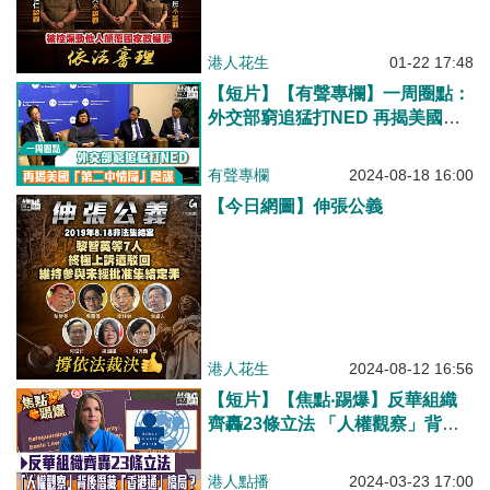
港人花生
01-22 17:48
【短片】【有聲專欄】一周圈點：
外交部窮追猛打NED 再揭美國
「第二中情局」陰謀
有聲專欄
2024-08-18 16:00
【今日網圖】伸張公義
港人花生
2024-08-12 16:56
【短片】【焦點‧踢爆】反華組織
齊轟23條立法 「人權觀察」背後
潛藏「香港通」搞局？
港人點播
2024-03-23 17:00