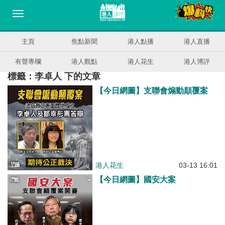
主頁
焦點新聞
港人點播
港人直播
有聲專欄
港人觀點
港人花生
港人博評
標籤：李卓人 下的文章
【今日網圖】支聯會煽動顛覆案
港人花生
03-13 16:01
【今日網圖】國安大案