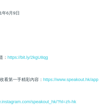
1年6月9日
頻道：
https://bit.ly/2kgU8qg
收看第一手精彩內容：
https://www.speakout.hk/app
w.instagram.com/speakout_hk/?hl=zh-hk