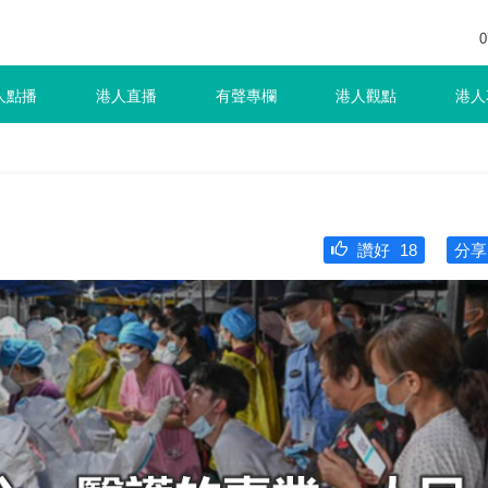
0
人點播
港人直播
有聲專欄
港人觀點
港人
讚好
18
分享