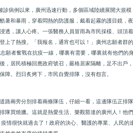
土確診病例以來，廣州迅速行動，多個區域陸續展開大規模
酷暑和暴雨，穿着悶熱的防護服，戴着起霧的護目鏡，
浸透，讓人心疼。一張醫務人員冒雨為市民採樣、頭頂
登上了熱搜。「我報名，通宵也可以！」廣州志願者群
名志願者奮戰在抗疫一線，哪裏有需要，哪裏就有他們的
後，居民積極回應政府號召，嚴格居家隔離，足不出戶
保障。烈日炙烤下，市民自覺排隊，沒有怨言。
道路兩旁分別排着兩條隊伍，仔細一看，這邊隊伍正排
排隊買燒臘。這就是熱愛生活、樂觀豁達的廣州人！他
」疫情很快就過去了！政府的決心、醫護的專業、人民的