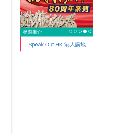
專題推介
Speak Out HK 港人講地
艱
香
家
想
是