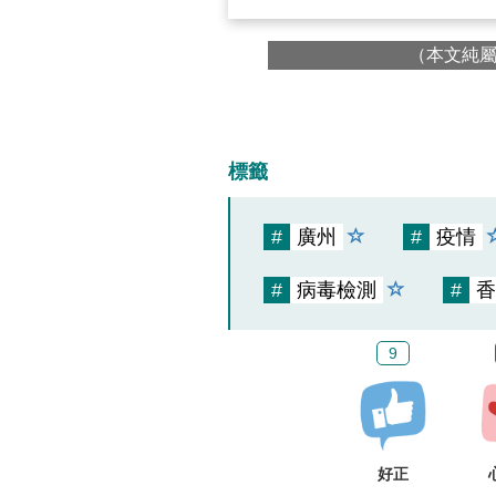
（本文純
標籤
#
廣州
#
疫情
#
病毒檢測
#
香
9
好正