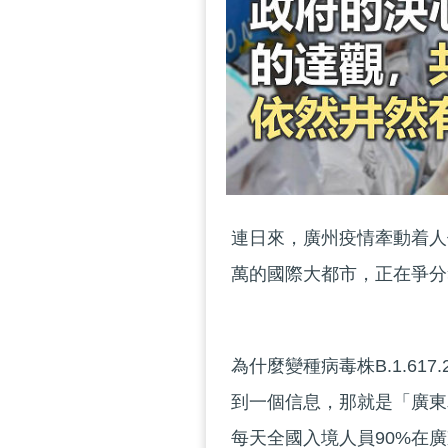
連日來，廣州疫情牽動着人
萬的國際大都市，正在爭分
為什麼變種病毒株B.1.61
到一個信息，那就是「廣東
每天全國入境人員90%在