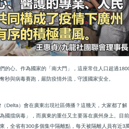
們的心。作為國家的「南大門」，這座常住人口超過180
奪秒與病毒賽跑，嚴防疫情外流，守護國家安全。
7.2（Delta）會在廣東出現社區傳播？這幾天，大家都了解
為國擋病毒」，而廣東的重任又主要落在廣州身上。目
廣東，全省有300多個集中隔離點，每天被隔離人員有近3