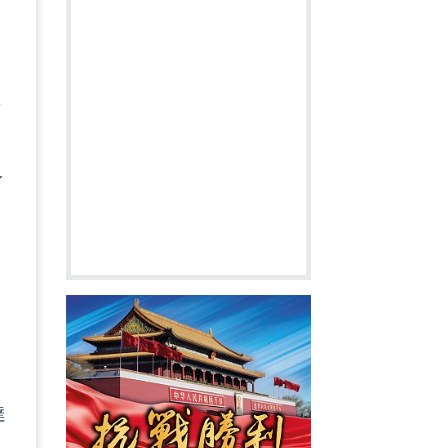
夜
着
的
身
，
隊
們
達