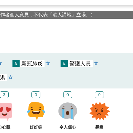
屬作者個人意見，不代表『港人講地』立場。）
#
新冠肺炎
#
醫護人員
港
3
0
0
0
心心眼
好好笑
令人傷心
嬲爆