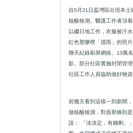
自5月21日荔灣區出現本
核酸檢測。醫護工作者頂着
以繼日地工作，衣服被汗水
紅色塑膠櫈「擋雨」的照片
聊天紀錄刷屏網絡。13萬
影。部分社區實施封閉管理
社區工作人員協助做好物資
前幾天看到這樣一則新聞，
做核酸檢測，對面那條則是
說： 「淡淡定，有錢剩。