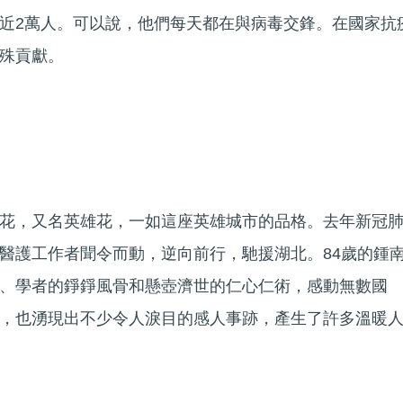
近2萬人。可以說，他們每天都在與病毒交鋒。在國家抗
殊貢獻。
花，又名英雄花，一如這座英雄城市的品格。去年新冠
醫護工作者聞令而動，逆向前行，馳援湖北。84歲的鍾
、學者的錚錚風骨和懸壺濟世的仁心仁術，感動無數國
，也湧現出不少令人淚目的感人事跡，產生了許多溫暖