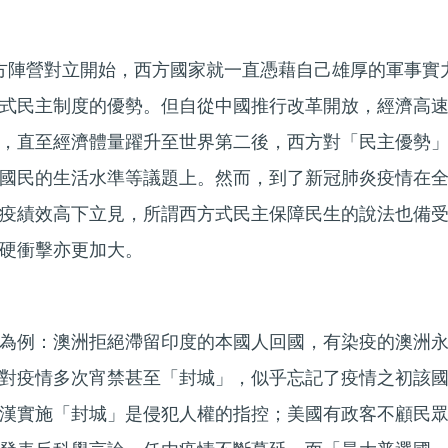
東西方陣營對立開始，西方國家就一直憑藉自己雄厚的軍事實
式民主制度的優勢。但自從中國推行改革開放，經濟高
，直至經濟體量躍升至世界第二後，西方對「民主優勢
國民的生活水準等議題上。然而，到了新冠肺炎疫情在
疫績效高下立見，所謂西方式民主保障民生的說法也備
硬衝擊亦更加大。
為例：澳洲拒絕滯留印度的本國人回國，有染疫的澳洲
對疫情多次宵禁甚至「封城」，似乎忘記了疫情之初該
漢實施「封城」是侵犯人權的指控；美國有政客不顧民