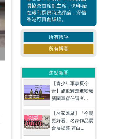
員協會首席副主席，09年始
在報刊撰寫時政評論，深信
香港可再創輝煌。
所有博評
所有博客
焦點新聞
【青少年軍事夏令
營】施俊輝走進粉嶺
新圍軍營任講者...
本
【名家匯聚】「今朝
包
更好看」名家作品展
方
會展揭幕 齊白...