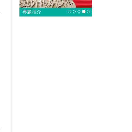
陣
專題推介
疫
。
選
只
中
，
善