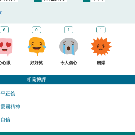
6
0
1
1
心心眼
好好笑
令人傷心
嬲爆
相關博評
公平正義
」愛國精神
的自信