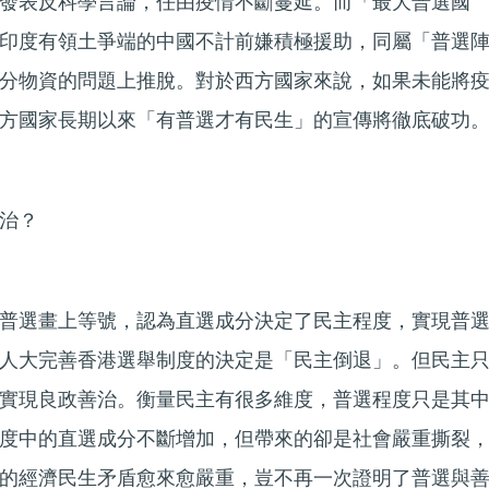
發表反科學言論，任由疫情不斷蔓延。而「最大普選國
印度有領土爭端的中國不計前嫌積極援助，同屬「普選
分物資的問題上推脫。對於西方國家來說，如果未能將
方國家長期以來「有普選才有民生」的宣傳將徹底破功
治？
普選畫上等號，認為直選成分決定了民主程度，實現普
人大完善香港選舉制度的決定是「民主倒退」。但民主
實現良政善治。衡量民主有很多維度，普選程度只是其
度中的直選成分不斷增加，但帶來的卻是社會嚴重撕裂
的經濟民生矛盾愈來愈嚴重，豈不再一次證明了普選與