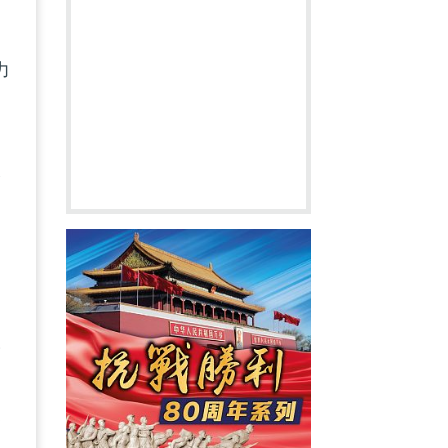
力
速
」
全
受
永
國
眾