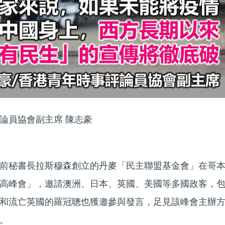
論員協會副主席 陳志豪
前秘書長拉斯穆森創立的丹麥「民主聯盟基金會」在哥
高峰會」，邀請澳洲、日本、英國、美國等多國政客，
和流亡英國的羅冠聰也獲邀參與發言，足見該峰會主辦
。