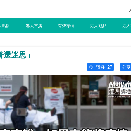
0
人點播
港人直播
有聲專欄
港人觀點
港人
普選迷思」
讚好
27
分享