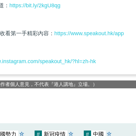
頻道：
https://bit.ly/2kgU8qg
收看第一手精彩內容：
https://www.speakout.hk/app
w.instagram.com/speakout_hk/?hl=zh-hk
屬作者個人意見，不代表『港人講地』立場。）
國勢力
#
新冠疫情
#
中國