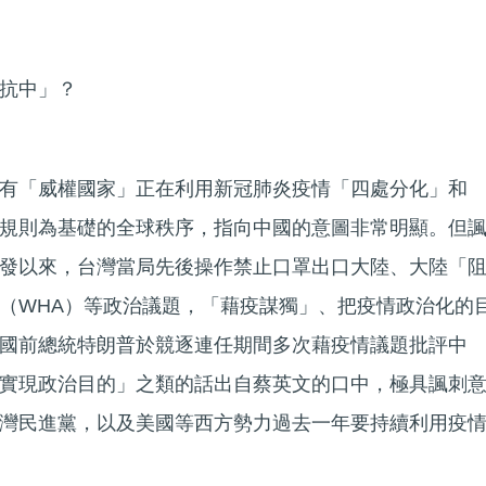
抗中」？
有「威權國家」正在利用新冠肺炎疫情「四處分化」和
規則為基礎的全球秩序，指向中國的意圖非常明顯。但
發以來，台灣當局先後操作禁止口罩出口大陸、大陸「
（WHA）等政治議題，「藉疫謀獨」、把疫情政治化的
國前總統特朗普於競逐連任期間多次藉疫情議題批評中
實現政治目的」之類的話出自蔡英文的口中，極具諷刺
灣民進黨，以及美國等西方勢力過去一年要持續利用疫