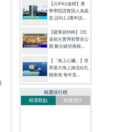
【JUPAS放榜】東
華學院證實因人為疏
忽 誤向1.1萬申請...
【建軍節特輯】191
遠箱火實彈射擊首公
開 數分鐘切換模...
【「海上心臟」】世
諷
界最大海上換流站扎
阻
根南海 每年直...
目
精選排行榜
精選觀點
精選博評
意
情