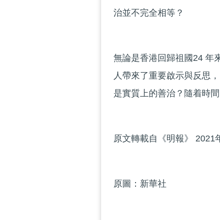
治並不完全相等？
無論是香港回歸祖國24 
人帶來了重要啟示與反思，
是實質上的善治？隨着時間
原文轉載自《明報》 2021
原圖：新華社