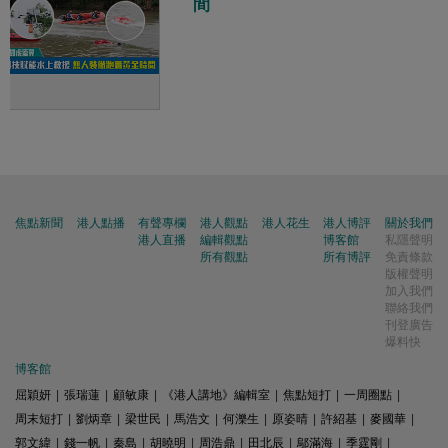
間
焦點新聞
港人點播
有聲專欄
港人觀點
港人花生
港人博評
關於我們
港人直播
編輯觀點
博客館
私隱聲明
所有觀點
所有博評
免責條款
版權聲明
加入我們
聯絡我們
刊登廣告
爆料快
博客館
屈穎妍
|
張瑞蓮
|
顧敏康
|
《港人講地》編輯室
|
焦點短打
|
一周圈點
|
周末短打
|
劉炳章
|
梁世民
|
馬浩文
|
何濼生
|
原姿晴
|
許紹基
|
麥國華
|
郭文緯
|
錢一帆
|
秦島
|
胡曉明
|
周浩鼎
|
田北辰
|
鄔滿海
|
季霆剛
|