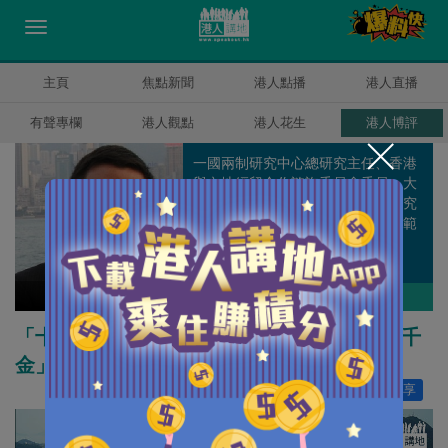
主頁
焦點新聞
港人點播
港人直播
有聲專欄
港人觀點
港人花生
港人博評
一國兩制研究中心總研究主任、香港
與內地經貿合作諮詢委員會委員、大
嶼山發展諮詢委員會委員，從事研究
工作多年，主力研究政治、經濟等範
疇。
方舟
作者其他博評
「十四五」給香港的定位 如何才能「一字值千
金」？
讚好
67
分享