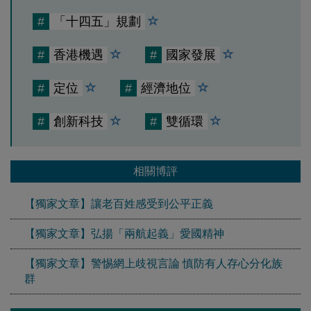
#
「十四五」規劃
#
香港機遇
#
國家發展
#
定位
#
經濟地位
#
創新科技
#
雙循環
相關博評
【獨家文章】讓老百姓感受到公平正義
【獨家文章】弘揚「兩航起義」愛國精神
【獨家文章】警惕網上歧視言論 慎防有人存心分化族
群