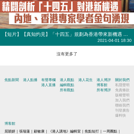
【短片】【真知灼見】「十四五」規劃為香港帶來新機遇 香港、內地官員專家學者精闢剖析、金句湧現 倪明選：融入大灣區讓科研發揮更大效用 李小加：不可忘記香港核心作用在於金融
港人點播
2021-04-01 18:30
沒有更多了
焦點新聞
港人點播
有聲專欄
港人觀點
港人花生
港人博評
關於我們
港人直播
編輯觀點
博客館
私隱聲明
所有觀點
所有博評
免責條款
版權聲明
加入我們
聯絡我們
刊登廣告
爆料快
博客館
屈穎妍
|
張瑞蓮
|
顧敏康
|
《港人講地》編輯室
|
焦點短打
|
一周圈點
|