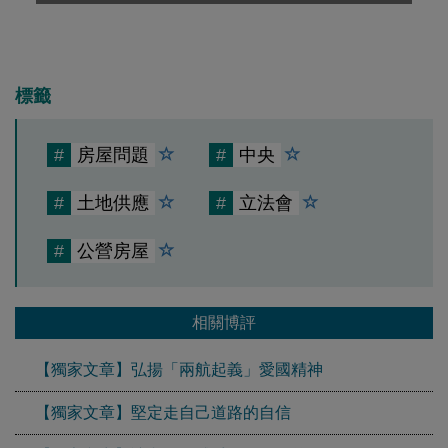
標籤
#
房屋問題
#
中央
#
土地供應
#
立法會
#
公營房屋
相關博評
【獨家文章】弘揚「兩航起義」愛國精神
【獨家文章】堅定走自己道路的自信