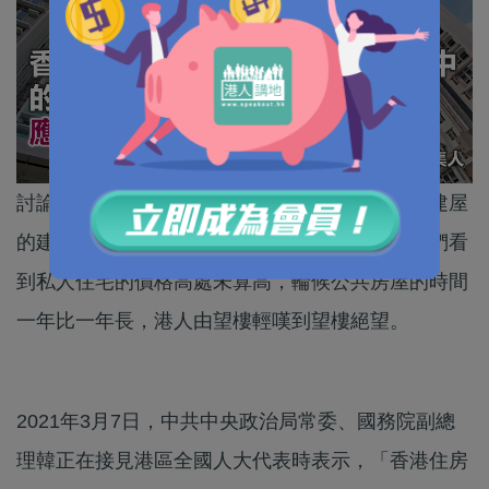
討論香港住房難的問題，坊間亦提出了不少拓地建屋
的建議，可惜都好像泥牛入海。這麼多年來，我們看
到私人住宅的價格高處未算高，輪候公共房屋的時間
一年比一年長，港人由望樓輕嘆到望樓絕望。
2021年3月7日，中共中央政治局常委、國務院副總
理韓正在接見港區全國人大代表時表示，「香港住房