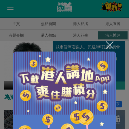
主頁
焦點新聞
港人點播
港人直播
有聲專欄
港人觀點
港人花生
港人博評
城市智庫召集人、民建聯培訓委員會
主席、港台青年創意聯會(商會)主
席、觀塘區議員(2008年至2019年)
洪錦鉉
作者其他博評
為港人安居變革香港
讚好
18
分享