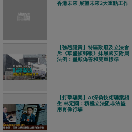
香港未來 展望未來3大重點工作
【強烈譴責】特區政府及立法會
斥《華盛頓郵報》抹黑國安附屬
法例：盡顯偽善和雙重標準
【打擊騙案】AI深偽技術騙案頻
生 林定國：積極立法阻非法盜
用肖像行騙