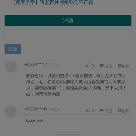
【獨家文章】讓老百姓感受到公平正義
評論
評論
+85298****17
5年前
0
回應
檢舉
改變思維，以便利交通+平靚正樓價，吸引港人住在大
灣區，返工在香港(以前啲人搬入山旮旯架屯元天或深
圳，都係因樓價平)，慢慢認識\融入內地，見下大河大
山，開闊視野胸襟
+85298****49
5年前
0
回應
檢舉
Excellent