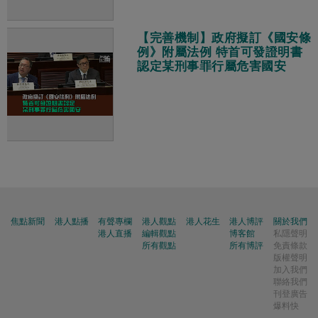
【完善機制】政府擬訂《國安條
例》附屬法例 特首可發證明書
認定某刑事罪行屬危害國安
焦點新聞
港人點播
有聲專欄
港人觀點
港人花生
港人博評
關於我們
港人直播
編輯觀點
博客館
私隱聲明
所有觀點
所有博評
免責條款
版權聲明
加入我們
聯絡我們
刊登廣告
爆料快