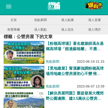
主頁
焦點新聞
港人點播
港人直播
有聲專欄
港人觀點
港人花生
港人博評
標籤：公營房屋 下的文章
【粉嶺高球場】著名建築師馮永基
稱高球場「靚過蘇格蘭」 不應為
建屋破壞美麗風景
焦點新聞
2023-06-19 21:15
【覓地建屋】甯漢豪強調粉嶺高球
場用地建公營房屋初心不變 惟未
必做到原定1.2萬個單位
焦點新聞
2023-06-07 13:39
【解決房屋問題】重提發展大欖郊
野公園邊陲、建3.5萬伙公營房屋
陳茂波：能縮短公屋輪候冊至5年