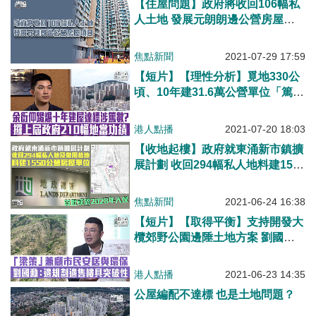
【住屋問題】政府將收回106幅私
人土地 發展元朗朗邊公營房屋項
目
焦點新聞
2021-07-29 17:59
【短片】【理性分析】覓地330公
頃、10年建31.6萬公營單位「篤
數」？ 90後房屋關注組召集人余
衍仰：建屋在乎速度﹗涉四成共
港人點播
2021-07-20 18:03
210幅用地來自上屆政府、本屆政
【收地起樓】政府就東涌新市鎮擴
府出咗幾多力？改劃用途動輒用11
展計劃 收回294幅私人地料建1550
年、不樂觀會達標！
公營房屋單位
焦點新聞
2021-06-24 16:38
【短片】【取得平衡】支持開發大
欖郊野公園邊陲土地方案 劉國
勳：CY倡邊規劃邊售樓具突破
性、方案兼顧市民安居需求與環
港人點播
2021-06-23 14:35
保、覓地建屋需多管齊下
公屋編配不達標 也是土地問題？