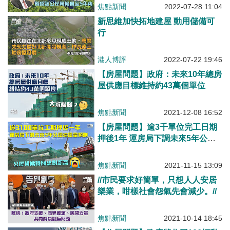
內
焦點新聞
2022-07-28 11:04
新思維加快拓地建屋 動用儲備可
行
港人博評
2022-07-22 19:46
【房屋問題】政府：未來10年總房
屋供應目標維持約43萬個單位
焦點新聞
2021-12-08 16:52
【房屋問題】逾3千單位完工日期
押後1年 運房局下調未來5年公營
房屋建屋量預測
焦點新聞
2021-11-15 13:09
//市民要求好簡單，只想人人安居
樂業，咁樣社會怨氣先會減少。//
焦點新聞
2021-10-14 18:45