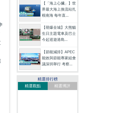
【「海上心臟」】世
界最大海上換流站扎
根南海 每年直...
申
【萌爆全城】大熊貓
生日主題電車及巴士
前
今起巡遊港島...
直
資
【節能減排】APEC
能效與節能專家組會
居
議深圳舉行 考察...
精選排行榜
精選觀點
精選博評