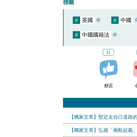
標籤
#
英國
#
中國
#
中國國籍法
11
好正
【獨家文章】堅定走自己道路
【獨家文章】弘揚「兩航起義