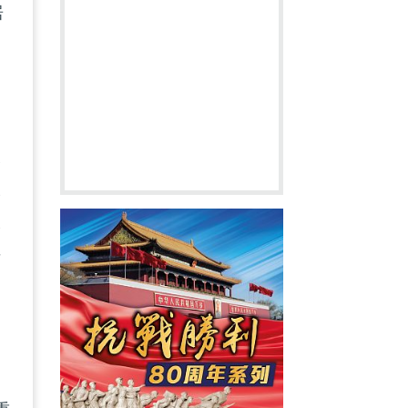
居
謂
香
公
公
英