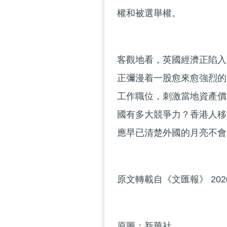
權和被選舉權。
客觀地看，英國經濟正陷入
正彌漫着一股愈來愈強烈的
工作職位，刺激當地資產價
國有多大競爭力？香港人移
應早已清楚外國的月亮不會
原文轉載自《文匯報》 202
原圖：新華社