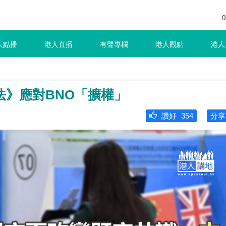
0
人點播
港人直播
有聲專欄
港人觀點
港人
法》應對BNO「擴權」
讚好
354
分享