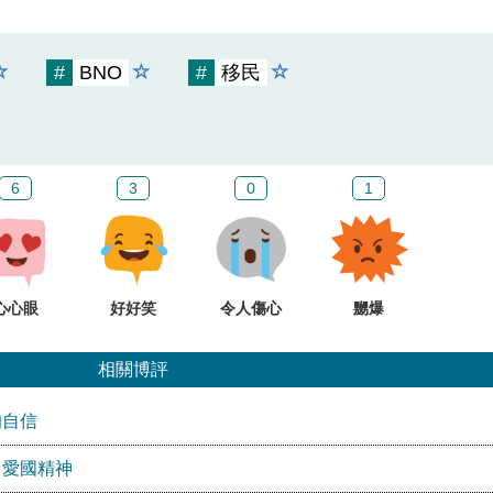
#
BNO
#
移民
6
3
0
1
心心眼
好好笑
令人傷心
嬲爆
相關博評
的自信
」愛國精神