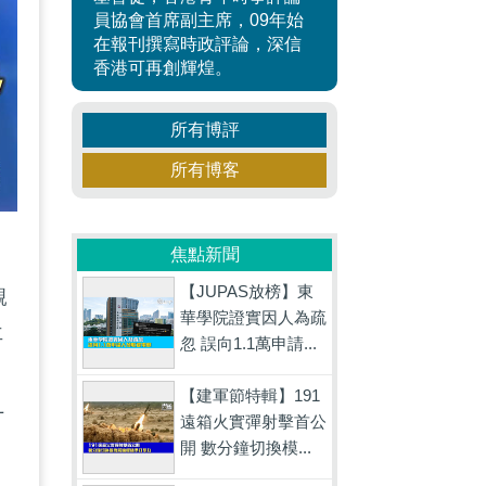
員協會首席副主席，09年始
在報刊撰寫時政評論，深信
香港可再創輝煌。
所有博評
所有博客
焦點新聞
【JUPAS放榜】東
親
華學院證實因人為疏
再
忽 誤向1.1萬申請...
【建軍節特輯】191
十
遠箱火實彈射擊首公
開 數分鐘切換模...
國