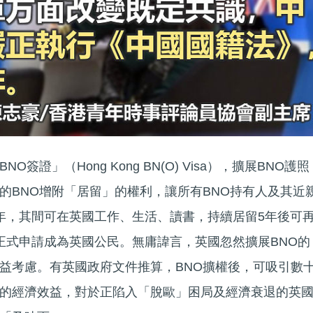
簽證」（Hong Kong BN(O) Visa），擴展BNO護照
的BNO增附「居留」的權利，讓所有BNO持有人及其近
年，其間可在英國工作、生活、讀書，持續居留5年後可
正式申請成為英國公民。無庸諱言，英國忽然擴展BNO的
益考慮。有英國政府文件推算，BNO擴權後，可吸引數
的經濟效益，對於正陷入「脫歐」困局及經濟衰退的英