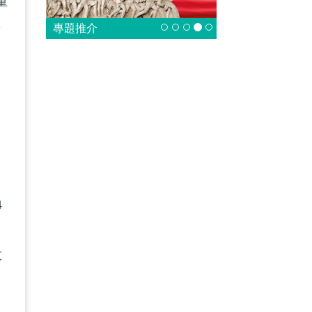
重
籍
專題推介
，
4
政
本
舉