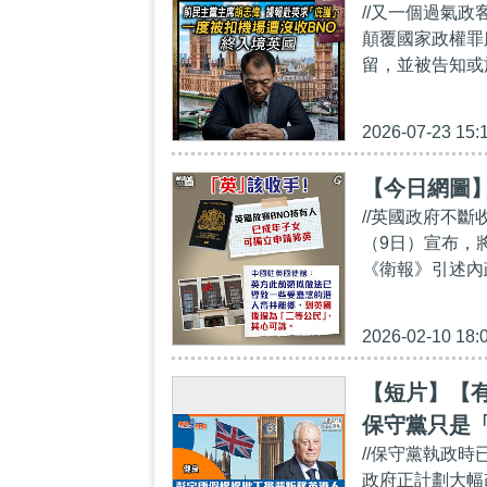
//又一個過氣政
顛覆國家政權罪
留，並被告知或
2026-07-23 15:
【今日網圖
//英國政府不
（9日）宣布，
《衛報》引述內政
2026-02-10 18:
【短片】【
保守黨只是
//保守黨執政
政府正計劃大幅