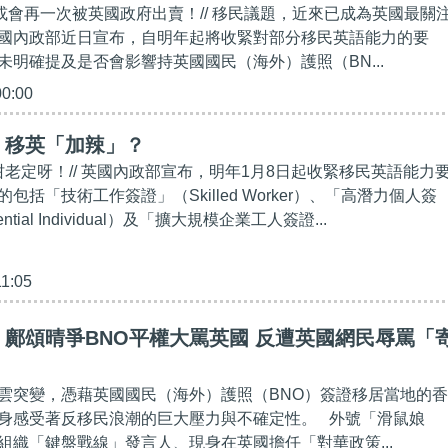
人或會再一次被英國政府出賣！// 移民議題，近來已成為英國最關
國內政部近日宣布，自明年起將收緊對部分移民英語能力的要
未明確提及是否會影響持英國國民（海外）護照（BN...
00:00
】移英「加辣」？
咁老定呀！// 英國內政部宣布，明年1月8日起收緊移民英語能力
包括「技術工作簽證」（Skilled Worker）、「高潛力個人簽
ential Individual）及「擴大規模企業工人簽證...
11:05
鄺頌晴爭BNO平權大罵英國 反遭英國網民辱罵「
雲突變，憑藉英國國民（海外）護照（BNO）簽證移居當地的香
身感受著反移民浪潮的巨大壓力與不確定性。 外號「滑鼠娘
組織「鍵盤戰線」發言人、現身在英國擔任「對華政策...