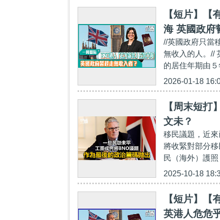
【短片】【
海 英國政府
//英國政府只
無收入的人。/
的居住年期由５年
2026-01-18 16:
【周末短打
文未？
移民議題，近來
將收緊對部分移
民（海外）護照
2025-10-18 18:
【短片】【
英港人危危