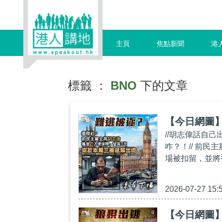
主頁
焦點新聞
港
標籤 ：
BNO
下的文章
【今日網圖
//胡志偉話自
咋？！// 前
場被扣留，並將
2026-07-27 15:
【今日網圖