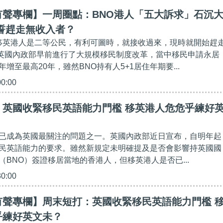
有聲專欄】一周圈點：BNO港人「五大訴求」石沉
誓趕走無收入者？
當移英港人是二等公民，有利可圖時，就接收過來，現時就開始趕
/ 英國內政部早前進行了大規模移民制度改革，當中移民申請永居
增至最高20年，雖然BNO持有人5+1居住年期要...
00:00
】英國收緊移民英語能力門檻 移英港人危危乎練好
已成為英國最關注的問題之一。英國內政部近日宣布，自明年起
民英語能力的要求。雖然新規定未明確提及是否會影響持英國國
（BNO）簽證移居當地的香港人，但移英港人是否已...
30:00
有聲專欄】周末短打：英國收緊移民英語能力門檻 
乎練好英文未？