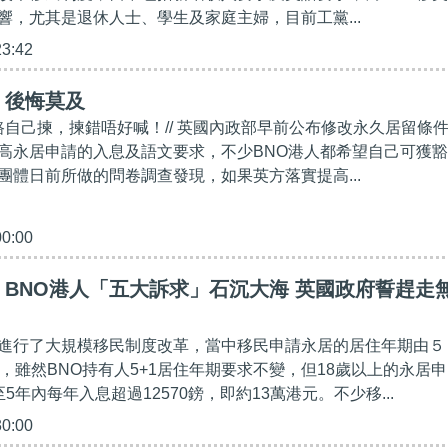
響，尤其是退休人士、學生及家庭主婦，目前工黨...
23:42
】後悔莫及
條路自己揀，揀錯唔好喊！// 英國內政部早前公布修改永久居留條
高永居申請的入息及語文要求，不少BNO港人都希望自己可獲豁
團體日前所做的問卷調查發現，如果英方落實提高...
00:00
BNO港人「五大訴求」石沉大海 英國政府誓趕走
進行了大規模移民制度改革，當中移民申請永居的居住年期由５
年，雖然BNO持有人5+1居住年期要求不變，但18歲以上的永居申
5年內每年入息超過12570鎊，即約13萬港元。不少移...
30:00