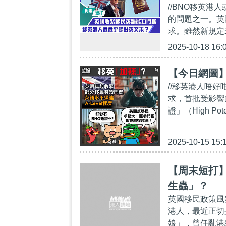
//BNO移英港
的問題之一。英
求。雖然新規定
2025-10-18 16:
【今日網圖
//移英港人唔好
求，首批受影響的
證」（High Pot
2025-10-15 15:
【周末短打】
生蟲」？
英國移民政策風
港人，最近正切
娘」，曾任亂港