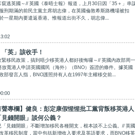
客竄逃英國～// 英國《泰晤士報》報道，上月30日因「35＋」串
服刑期滿的前民主黨主席胡志偉，在英國倫敦希斯路機場被扣
於一星期內要遣返香港。惟報道出街不久，胡志偉...
13:02
】「英」該收手！
斷收緊移民政策，搞到唔少移英港人都好後悔囉～// 英國內政部周
將放寬港人申請英國國民（海外）（BNO）簽證的條件。據英國
部發言人指，BNO護照持有人在1997年主權移交前...
00:00
有聲專欄】健良：彭定康假惺惺批工黨背叛移英港人
「見錢開眼」談何公義？
時已「見錢開眼」不斷增加移民各種開支，根本談不上公義。// 英
改革移民制度，當中包括新增收入要求及英語要求，而BNO移英