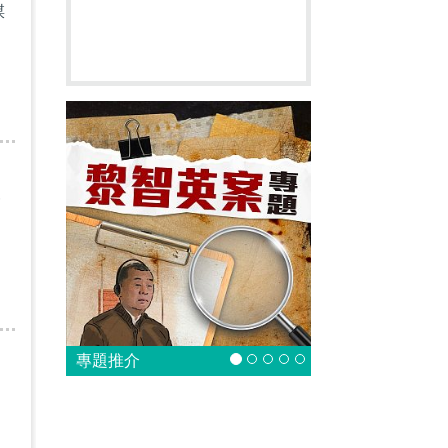
謀
一
專題推介
國