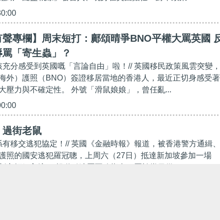
30:00
聲專欄】周末短打：鄺頌晴爭BNO平權大罵英國 
辱罵「寄生蟲」？
應該充分感受到英國嘅「言論自由」啦！// 英國移民政策風雲突變
海外）護照（BNO）簽證移居當地的香港人，最近正切身感受著
大壓力與不確定性。 外號「滑鼠娘娘」，曾任亂...
00:00
】過街老鼠
港係有移交逃犯協定！// 英國《金融時報》報道，被香港警方通緝
護照的國安逃犯羅冠聰，上周六（27日）抵達新加坡參加一場
新方拒絕入境。 報道引述羅冠聰指出，羅於當日從...
23:29