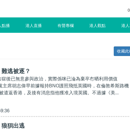
0
人點播
港人直播
有聲專欄
港人觀點
港人
收藏此
】難逃被逐？
己出獄後已無意參與政治，實際係咪已淪為棄卒冇晒利用價值
民主黨主席胡志偉早前據報持BNO護照飛抵英國時，在倫敦希斯路機
被遣返香港，及後有消息指他獲准入境英國。不過據《美...
59:36
】狼狽出逃