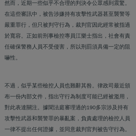
然而，近期一些似乎不合理的判決令公眾感到震驚。
在這些審訊中，被告涉嫌持有攻擊性武器甚至襲警等
嚴重罪行，但只被判守行為，裁判官因此經常被指過
於寬容。正如前刑事檢控專員江樂士指出，社會有責
任確保警務人員不受侵害，所以刑罰須具備一定的阻
嚇性。
不過，似乎某些檢控人員也難辭其咎。律政司最近頒
布一份內部文件，指出守行為制度可能已經被濫用，
對此表達關注。據聞法庭審理過的190多宗涉及持有
攻擊性武器和襲警罪的暴亂案，負責處理的檢控人員
一律不提出任何證據，並同意裁判官判被告守行為。