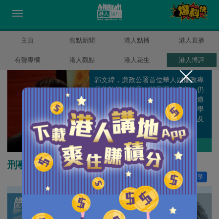
主頁
焦點新聞
港人點播
港人直播
有聲專欄
港人觀點
港人花生
港人博評
郭文緯，廉政公署首位華人副廉政專
員兼執行處首長，雖已退休多年，仍
積極參與全球的反貪工作，多次獲邀
到外國分享反貪經驗，亦是香港大學
專業進修學院國際反貪課程的主任及
客座教授。
郭文緯
作者其他博評
刑事檢控科要揪出內鬼提升效率
讚好
204
分享