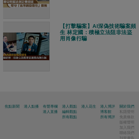
【打擊騙案】AI深偽技術騙案頻
生 林定國：積極立法阻非法盜
用肖像行騙
焦點新聞
港人點播
有聲專欄
港人觀點
港人花生
港人博評
關於我們
港人直播
編輯觀點
博客館
私隱聲明
所有觀點
所有博評
免責條款
版權聲明
加入我們
聯絡我們
刊登廣告