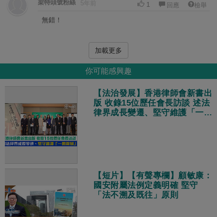
梁特頭號粉絲
5年前
1
回應
檢舉
無錯！
加載更多
你可能感興趣
【法治發展】香港律師會新書出
版 收錄15位歷任會長訪談 述法
律界成長變遷、堅守維護「一國
兩制」
【短片】【有聲專欄】顧敏康：
國安附屬法例定義明確 堅守
「法不溯及既往」原則