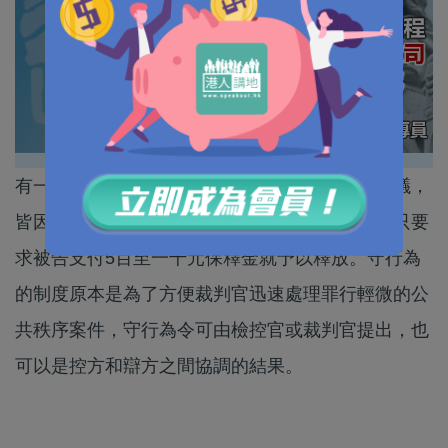
有一些裁判官在審理騷亂和示威的個案時惹人非議，
皆因他們只是判被告守行為六個月至一年，一般只要
求被告支付5百至一千元保釋金就予以釋放。守行為
的制度原本是為了方便裁判官迅速處理罪行輕微的公
共秩序案件，守行為令可由檢控官或裁判官提出，也
可以是控方和辯方之間協調的結果。