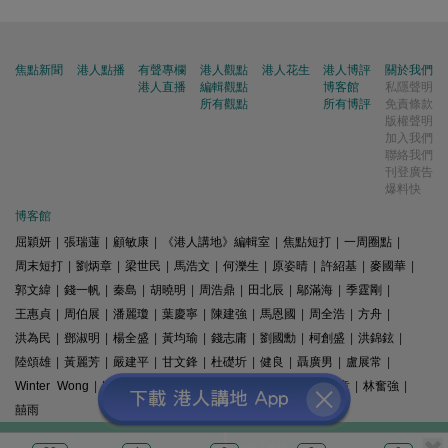
焦點新聞
港人點播
有聲專欄
港人觀點
港人花生
港人博評
關於我們
港人直播
編輯觀點
博客館
私隱聲明
所有觀點
所有博評
免責條款
版權聲明
加入我們
聯絡我們
刊登廣告
爆料快
博客館
屈穎妍
|
張瑞蓮
|
顧敏康
|
《港人講地》編輯室
|
焦點短打
|
一周圈點
|
周末短打
|
劉炳章
|
梁世民
|
馬浩文
|
何濼生
|
原姿晴
|
許紹基
|
麥國華
|
郭文緯
|
錢一帆
|
秦島
|
胡曉明
|
周浩鼎
|
田北辰
|
鄔滿海
|
季霆剛
|
王惠貞
|
周伯展
|
潘麗瓊
|
葉慶寧
|
陳建強
|
馬恩國
|
周全浩
|
方舟
|
洪為民
|
鄧淑明
|
楊全盛
|
黃均瑜
|
錢志庸
|
劉國勳
|
柯創盛
|
洪錦鉉
|
陸頌雄
|
黃麗芳
|
嚴建平
|
甘文鋒
|
杜礎圻
|
健良
|
聶廣男
|
盧展常
|
Winter Wong
|
K2
|
梁文新
|
羅崑
|
姚銘
|
陳志豪
|
精選文章
|
林奮強
|
囍雨