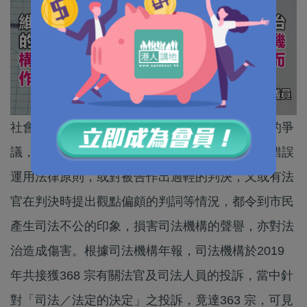
社會近年極度關注法官判案與量刑的裁決所引發的爭
議，這是由於部分法官在審判黑暴刑事案件中，錯誤
運用法律原則，或對被告作出過輕的判決，又或有法
官在判決時提出觀點偏頗的判詞等情況，都令到市民
產生司法不公的印象，損害司法機構的聲譽，亦對法
治造成傷害。根據司法機構年報，司法機構於2019
年共接獲368 宗有關法官及司法人員的投訴，當中針
對「司法／法定的決定」之投訴，竟達363 宗，可見