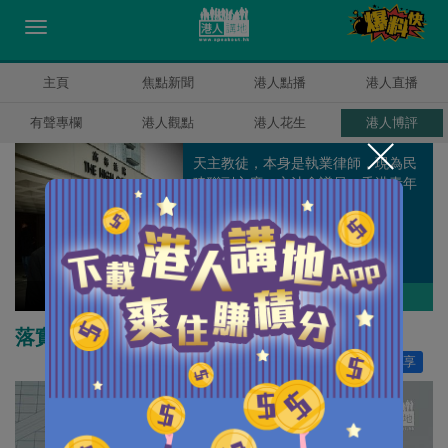
主頁
焦點新聞
港人點播
港人直播
有聲專欄
港人觀點
港人花生
港人博評
天主教徒，本身是執業律師，現為民
建聯副主席、立法會議員、香港青年
時事評論員協會主席。
周浩鼎
作者其他博評
落實司法改革挽信心
讚好
532
分享