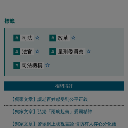
標籤
#
司法
#
改革
#
法官
#
量刑委員會
#
司法機構
相關博評
【獨家文章】讓老百姓感受到公平正義
【獨家文章】弘揚「兩航起義」愛國精神
【獨家文章】警惕網上歧視言論 慎防有人存心分化族