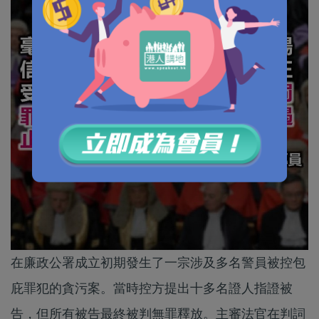
在廉政公署成立初期發生了一宗涉及多名警員被控包
庇罪犯的貪污案。當時控方提出十多名證人指證被
告，但所有被告最終被判無罪釋放。主審法官在判詞