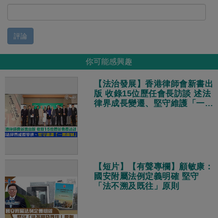
評論
你可能感興趣
【法治發展】香港律師會新書出
版 收錄15位歷任會長訪談 述法
律界成長變遷、堅守維護「一國
兩制」
【短片】【有聲專欄】顧敏康：
國安附屬法例定義明確 堅守
「法不溯及既往」原則