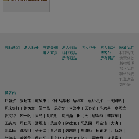
焦點新聞
港人點播
有聲專欄
港人觀點
港人花生
港人博評
關於我們
港人直播
編輯觀點
博客館
私隱聲明
所有觀點
所有博評
免責條款
版權聲明
加入我們
聯絡我們
刊登廣告
爆料快
博客館
屈穎妍
|
張瑞蓮
|
顧敏康
|
《港人講地》編輯室
|
焦點短打
|
一周圈點
|
周末短打
|
劉炳章
|
梁世民
|
馬浩文
|
何濼生
|
原姿晴
|
許紹基
|
麥國華
|
郭文緯
|
錢一帆
|
秦島
|
胡曉明
|
周浩鼎
|
田北辰
|
鄔滿海
|
季霆剛
|
王惠貞
|
周伯展
|
潘麗瓊
|
葉慶寧
|
陳建強
|
馬恩國
|
周全浩
|
方舟
|
洪為民
|
鄧淑明
|
楊全盛
|
黃均瑜
|
錢志庸
|
劉國勳
|
柯創盛
|
洪錦鉉
|
陸頌雄
|
黃麗芳
|
嚴建平
|
甘文鋒
|
杜礎圻
|
健良
|
聶廣男
|
盧展常
|