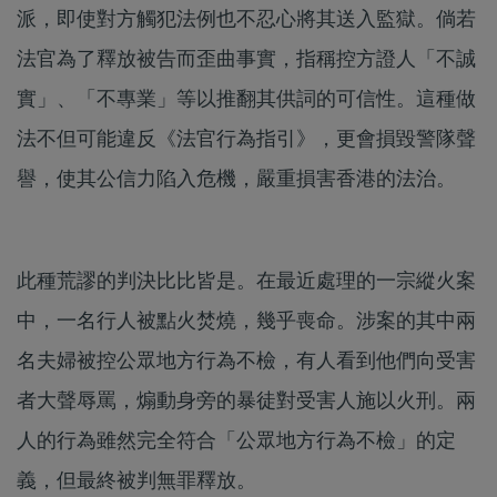
派，即使對方觸犯法例也不忍心將其送入監獄。倘若
法官為了釋放被告而歪曲事實，指稱控方證人「不誠
實」、「不專業」等以推翻其供詞的可信性。這種做
法不但可能違反《法官行為指引》，更會損毀警隊聲
譽，使其公信力陷入危機，嚴重損害香港的法治。
此種荒謬的判決比比皆是。在最近處理的一宗縱火案
中，一名行人被點火焚燒，幾乎喪命。涉案的其中兩
名夫婦被控公眾地方行為不檢，有人看到他們向受害
者大聲辱罵，煽動身旁的暴徒對受害人施以火刑。兩
人的行為雖然完全符合「公眾地方行為不檢」的定
義，但最終被判無罪釋放。