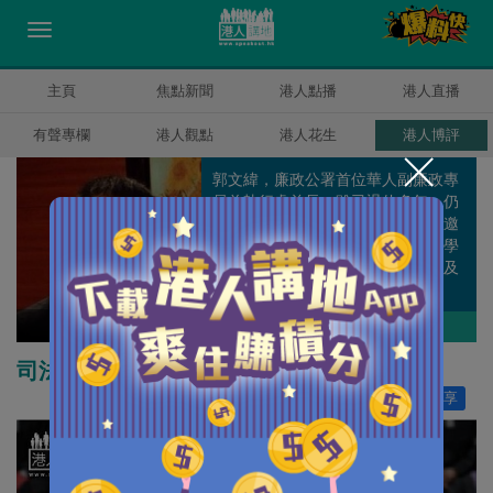
主頁
焦點新聞
港人點播
港人直播
有聲專欄
港人觀點
港人花生
港人博評
郭文緯，廉政公署首位華人副廉政專
員兼執行處首長，雖已退休多年，仍
積極參與全球的反貪工作，多次獲邀
到外國分享反貪經驗，亦是香港大學
專業進修學院國際反貪課程的主任及
客座教授。
郭文緯
作者其他博評
司法獨立絕不等同司法獨裁
讚好
553
分享