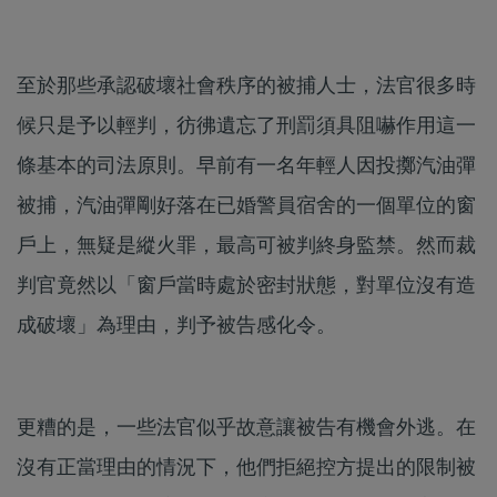
至於那些承認破壞社會秩序的被捕人士，法官很多時
候只是予以輕判，彷彿遺忘了刑罰須具阻嚇作用這一
條基本的司法原則。早前有一名年輕人因投擲汽油彈
被捕，汽油彈剛好落在已婚警員宿舍的一個單位的窗
戶上，無疑是縱火罪，最高可被判終身監禁。然而裁
判官竟然以「窗戶當時處於密封狀態，對單位沒有造
成破壞」為理由，判予被告感化令。
更糟的是，一些法官似乎故意讓被告有機會外逃。在
沒有正當理由的情況下，他們拒絕控方提出的限制被