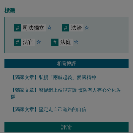
標籤
#
司法獨立
#
法治
#
法官
#
法庭
相關博評
【獨家文章】弘揚「兩航起義」愛國精神
【獨家文章】警惕網上歧視言論 慎防有人存心分化族
群
【獨家文章】堅定走自己道路的自信
評論