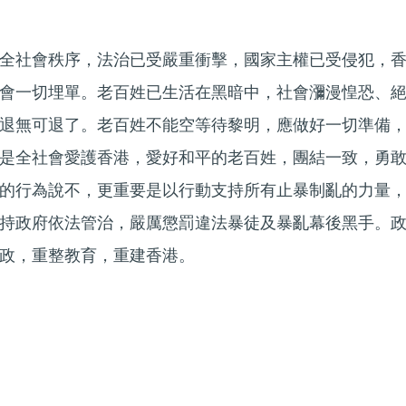
全社會秩序，法治已受嚴重衝擊，國家主權已受侵犯，
會一切埋單。老百姓已生活在黑暗中，社會瀰漫惶恐、
退無可退了。老百姓不能空等待黎明，應做好一切準備
是全社會愛護香港，愛好和平的老百姓，團結一致，勇
的行為說不，更重要是以行動支持所有止暴制亂的力量
持政府依法管治，嚴厲懲罰違法暴徒及暴亂幕後黑手。
政，重整教育，重建香港。