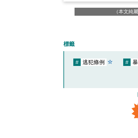
（本文純
標籤
#
逃犯條例
#
暴