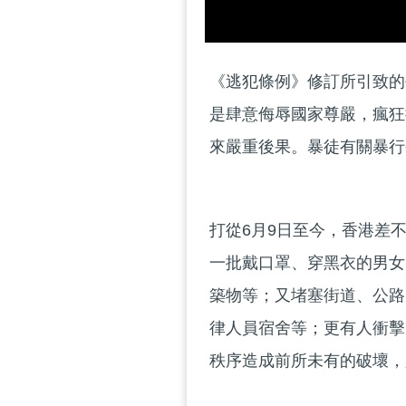
《逃犯條例》修訂所引致的
是肆意侮辱國家尊嚴，瘋狂
來嚴重後果。暴徒有關暴行
打從6月9日至今，香港差
一批戴口罩、穿黑衣的男女
築物等；又堵塞街道、公路
律人員宿舍等；更有人衝擊
秩序造成前所未有的破壞，