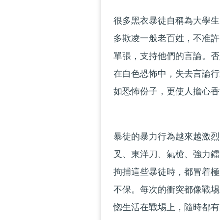
很多黑衣暴徒自稱為大學生
多欺凌一般老百姓，不准許
單張，支持他們的言論。否
在白色恐怖中，失去言論行
如恐怖份子，更使人擔心香
暴徒的暴力行為越來越激烈
叉、東洋刀、氣槍、強力鐳
拘捕這些暴徒時，都冒着極
不保。每次的衝突都像戰埸
惚生活在戰埸上，隨時都有