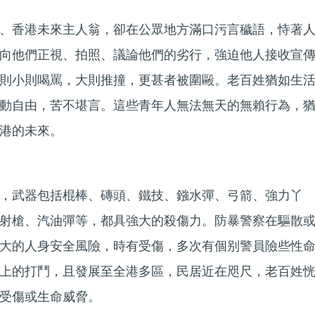
、香港未來主人翁，卻在公眾地方滿口污言穢語，恃著
向他們正視、拍照、議論他們的劣行，強迫他人接收宣
則小則喝罵，大則推撞，更甚者被圍毆。老百姓猶如生
動自由，苦不堪言。這些青年人無法無天的無賴行為，
港的未來。
，武器包括棍棒、磚頭、鐵技、鏹水彈、弓箭、強力丫
射槍、汽油彈等，都具強大的殺傷力。防暴警察在驅散
大的人身安全風險，時有受傷，多次有個别警員險些性
上的打鬥，且發展至全港多區，民居近在咫尺，老百姓
受傷或生命威脅。