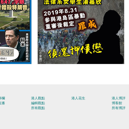
【今日網圖】罪有攸歸
專欄
港人觀點
港人花生
港人博評
直播
編輯觀點
博客館
所有觀點
所有博評