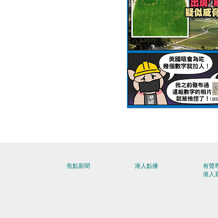
【今日網圖】美式標準
焦點新聞
港人點播
有聲
港人