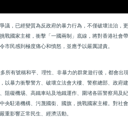
爭議，已經變質為反政府的暴力行為，不僅破壞法治，
挑戰國家主權，衝擊「一國兩制」底線，將對香港社會
令市民感到極度痛心和憤怒，並應予以嚴厲譴責。
不多所有號稱和平、理性、非暴力的群衆遊行後，都會出
，以暴力衝擊警方、破壞立法會大樓、警察總部、政府
、阻礙機埸、高鐵車站及地鐵運作、圍堵各區警察局及
中央駐港機構、污蔑國銜、國旗，挑戰國家主權。對社
嚴重影響正常民生、經濟活動。