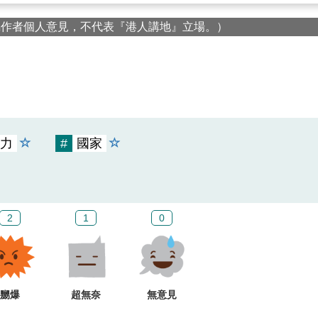
屬作者個人意見，不代表『港人講地』立場。）
力
#
國家
2
1
0
嬲爆
超無奈
無意見