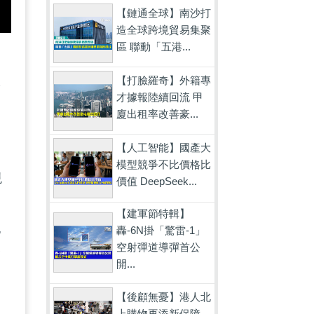
【鏈通全球】南沙打
造全球跨境貿易集聚
區 聯動「五港...
更
【打臉羅奇】外籍專
帶
才據報陸續回流 甲
廈出租率改善豪...
【人工智能】國產大
模型競爭不比價格比
現
價值 DeepSeek...
建
【建軍節特輯】
紀
轟-6N掛「驚雷-1」
空射彈道導彈首公
會
開...
【後顧無憂】港人北
上購物再添新保障