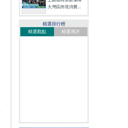
大灣區跨境消費...
人
傳
精選排行榜
精選觀點
精選博評
活
猶
或
命
恍