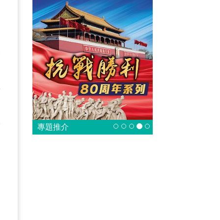
香
絕
，
敢
，
政
專題推介