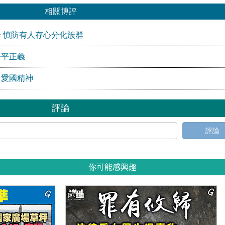
相關博評
 慎防有人存心分化族群
公平正義
」愛國精神
評論
評論
你可能感興趣