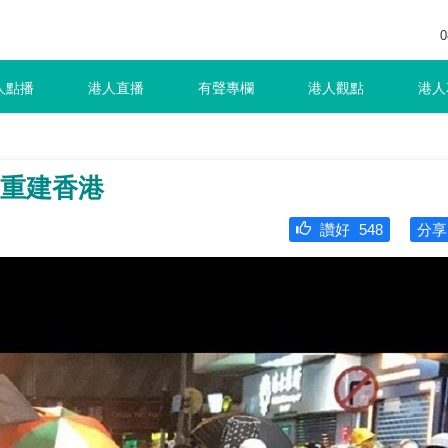
0
人點播
港人直播
有聲專欄
港人觀點
港人
 重建香港
讚好
548
分享