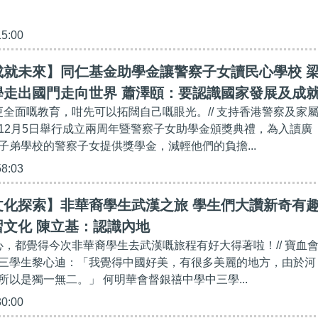
15:00
成就未來】同仁基金助學金讓警察子女讀民心學校 
學走出國門走向世界 蕭澤頤：要認識國家發展及成
到更全面嘅教育，咁先可以拓闊自己嘅眼光。// 支持香港警察及家
12月5日舉行成立兩周年暨警察子女助學金頒獎典禮，為入讀廣
子弟學校的警察子女提供獎學金，減輕他們的負擔...
58:03
文化探索】非華裔學生武漢之旅 學生們大讚新奇有
文化 陳立基：認識內地
開心，都覺得今次非華裔學生去武漢嘅旅程有好大得著啦！// 寶血
三學生黎心迪：「我覺得中國好美，有很多美麗的地方，由於河
所以是獨一無二。」 何明華會督銀禧中學中三學...
30:00