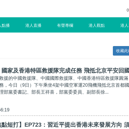
0
人點播
港人直播
有聲專欄
港人觀點
港人
收藏此
】國家及香港特區救援隊完成任務 飛抵北京平安回
救援的中國救援隊、中國國際救援隊、中國香港特區救援隊圓滿
務，今日（9日）下午乘坐4架中國空軍運20飛機飛抵北京首都
理部黨委書記、部長王祥喜，部黨委委員、副部長徐...
56:19
點短打】EP723：習近平提出香港未來發展方向 