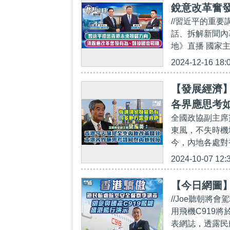
銳意改革奮
//習近平的重要
話、拆解新聞內幕
地》直播 國家
2024-12-16 18:
【發展經濟
各界應思考
全國政協副主席
東風，不失時機
今，內地各處對
2024-10-07 12:
【今日網圖
//Joe聽朝將
用飛機C919
表網誌，透露民航