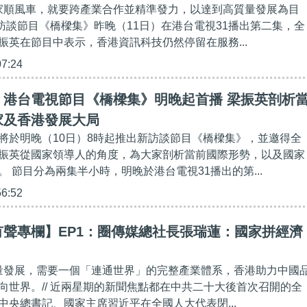
國家順風車，就要跨產業合作並精準發力，以達到高質量發展為目
台訪談節目《橋樑集》昨晚（11日）在港台電視31播出第二集，全
振英在節目中表示，香港資訊科技仍然停留在服務...
07:24
】港台電視節目《橋樑集》明晚起首播 梁振英剖析
家及香港發展大局
將於明晚（10日）8時起推出新訪談節目《橋樑集》，並邀得全
振英從國家領導人的角度，為大家剖析當前國際形勢，以及國家
 節目分為兩集半小時，明晚於港台電視31播出的第...
56:52
聲專欄】EP1：圈傳媒總社長張瑞蓮：國家拼經濟
質量發展，需要一個「連通世界」的完整產業體系，香港助力中國
向世界。// 近兩星期的新聞焦點都在中共二十大後首次召開的全
中央總書記、國家主席習近平在全國人大代表閉...