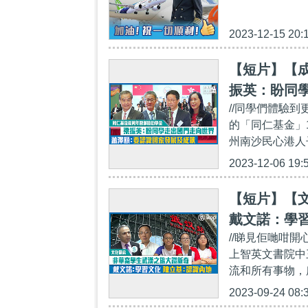
2023-12-15 20:
【短片】【
振英：盼同
//同學們體驗
的「同仁基金」
州南沙民心港人
2023-12-06 19:
【短片】【
戴文諾：學習
//睇見佢哋咁
上智英文書院中
流和所有事物，
2023-09-24 08: