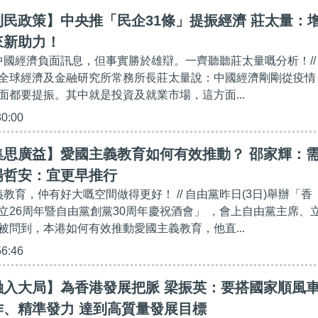
民政策】中央推「民企31條」提振經濟 莊太量：
來新助力！
布中國經濟負面訊息，但事實勝於雄辯。一齊聽聽莊太量嘅分析！//
全球經濟及金融研究所常務所長莊太量說：中國經濟剛剛從疫情
面都要提振。其中就是投資及就業市場，這方面...
30:00
集思廣益】愛國主義教育如何有效推動？ 邵家輝：
楊哲安：宜更早推行
義教育，仲有好大嘅空間做得更好！ // 自由黨昨日(3日)舉辦「香
立26周年暨自由黨創黨30周年慶祝酒會」 ，會上自由黨主席、
被問到，本港如何有效推動愛國主義教育，他直...
56:46
融入大局】為香港發展把脈 梁振英：要搭國家順風
作、精準發力 達到高質量發展目標