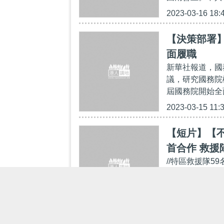
2023-03-16 18:
【決策部署
面履職
新華社報道，國
議，研究國務院
屆國務院開始全
2023-03-15 11:
【短片】【
首合作 救
//特區救援隊
的消防員！
一齊向佢哋致敬
業、秉承消防處
2023-02-23 07: