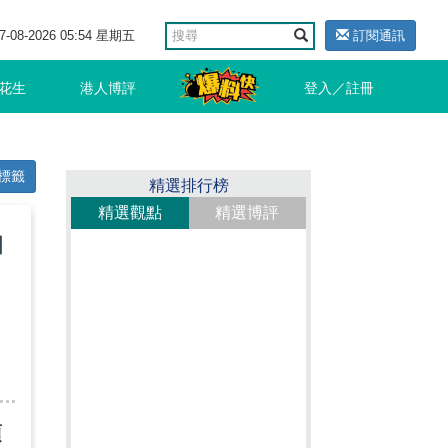
7-08-2026 05:54 星期五
訂閱通訊
花生
港人博評
登入／註冊
標籤
精選排行榜
精選觀點
精選博評
國
國
須