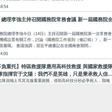
48:54
】總理李強主持召開國務院常務會議 新一屆國務院
務院總理李強今日（14日）主持召開新一屆國務院第一次常務會
機構設置有關工作，討論《國務院工作規則（修訂稿）》。新一
面履職。 會議強調，習近平總書記在全國兩會期間...
34:00
不負重托】特區救援隊應用高科技救援 與國家救援
援隊指揮官于文陽：我們不是英雄，只是秉承救人信
59名隊員喺土耳其克服重重困難，借助高科技分秒必爭救人，我哋
～ // 「我們這個團隊不是英雄，我們只不過是一班忠於自己專
信念，只要現場有希望，我們就會永不放棄，去救...
30:00