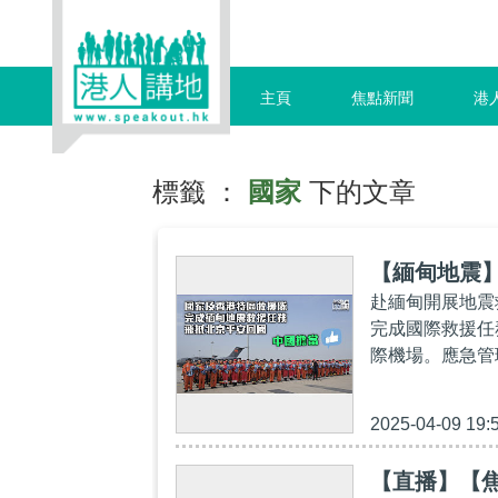
主頁
焦點新聞
港
標籤 ：
國家
下的文章
【緬甸地震
赴緬甸開展地震
完成國際救援任
際機場。應急管
2025-04-09 19:
【直播】【焦