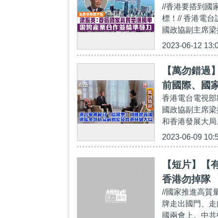
//香港要搭到
標！// 香港電
國政協副主席梁
2023-06-12 13:
【萬勿錯過
前國際、國
香港電台電視部
國政協副主席梁
和香港發展大局。
2023-06-09 10:
【短片】【有
香港勿掉隊
//國家推進高
牌走出國門、走
國兩會上。中共