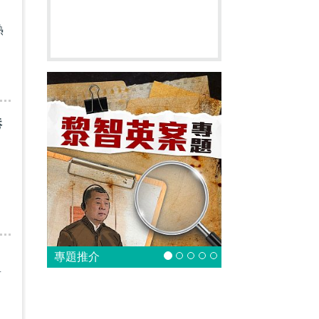
熱
港
專題推介
商