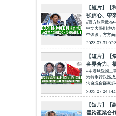
【短片】【利
強信心、帶
//西方故意散
中文大學劉佐德
中恢復，方方面
2023-07-31 07:
【短片】【
各界合力、
//本港嘅愛國主
港特別行政區成
法會議會邵家輝
2023-07-04 14:
【短片】【
需跨產業合