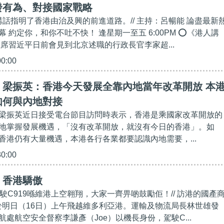
發有為、對接國家戰略
講話指明了香港由治及興的前進道路。// 主持：呂暢能 論盡最新
 約定你，和你不吐不快！ 逢星期一至五 6:00PM ⭕《港人講
主席習近平日前會見到北京述職的行政長官李家超...
00:00
】梁振英：香港今天發展全靠內地當年改革開放 本
如何與內地對接
梁振英近日接受電台節目訪問時表示，香港是乘國家改革開放的
地掌握發展機遇，「沒有改革開放，就沒有今日的香港」。如
香港仍有大量機遇，本港各行各業都要認識內地需要，...
30:00
】香港驕傲
會駕駛C919喺維港上空翱翔，大家一齊畀啲鼓勵佢！// 訪港的國產
將於明日（16日）上午飛越維多利亞港。運輸及物流局長林世雄發
處航空安全督察李謙彥（Joe）以機長身份，駕駛C...