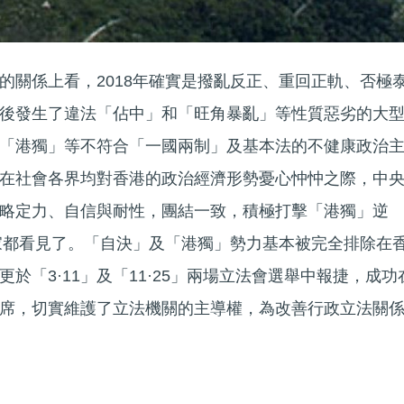
的關係上看，2018年確實是撥亂反正、重回正軌、否極
後發生了違法「佔中」和「旺角暴亂」等性質惡劣的大
「港獨」等不符合「一國兩制」及基本法的不健康政治
在社會各界均對香港的政治經濟形勢憂心忡忡之際，中
略定力、自信與耐性，團結一致，積極打擊「港獨」逆
大家都看見了。「自決」及「港獨」勢力基本被完全排除在
於「3·11」及「11·25」兩場立法會選舉中報捷，成功
席，切實維護了立法機關的主導權，為改善行政立法關