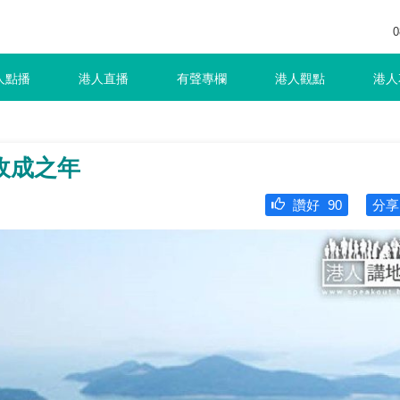
0
人點播
港人直播
有聲專欄
港人觀點
港人
收成之年
讚好
90
分享