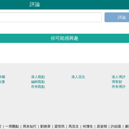
評論
評論
你可能感興趣
專欄
港人觀點
港人花生
港人博評
直播
編輯觀點
博客館
所有觀點
所有博評
打
|
一周圈點
|
周末短打
|
劉炳章
|
梁世民
|
馬浩文
|
何濼生
|
原姿晴
|
許紹基
|
麥