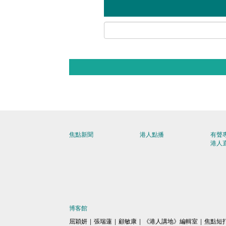
焦點新聞
港人點播
有聲
港人
博客館
屈穎妍
|
張瑞蓮
|
顧敏康
|
《港人講地》編輯室
|
焦點短