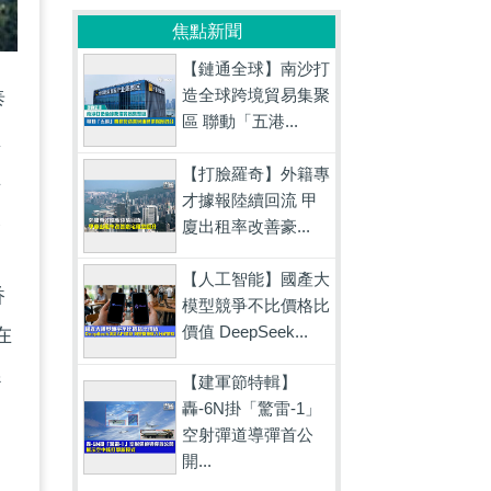
焦點新聞
【鏈通全球】南沙打
造全球跨境貿易集聚
泰
區 聯動「五港...
型
【打臉羅奇】外籍專
主
才據報陸續回流 甲
央
廈出租率改善豪...
【人工智能】國產大
香
模型競爭不比價格比
價值 DeepSeek...
在
係
【建軍節特輯】
轟-6N掛「驚雷-1」
空射彈道導彈首公
開...