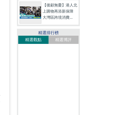
【後顧無憂】港人北
闊
上購物再添新保障
大灣區跨境消費...
精選排行榜
，
精選觀點
精選博評
香
的
娥
市
望