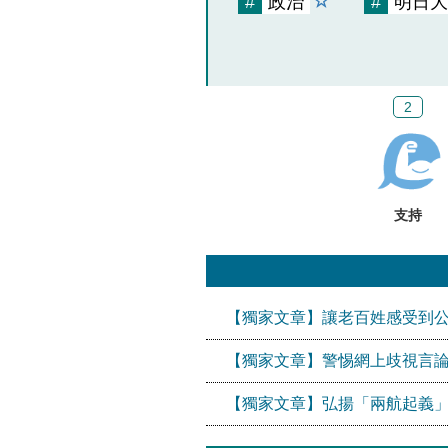
#
政治
#
明日大
2
支持
【獨家文章】讓老百姓感受到
【獨家文章】警惕網上歧視言論
【獨家文章】弘揚「兩航起義