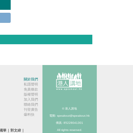
關於我們
私隱聲明
免責條款
版權聲明
加入我們
聯絡我們
© 港人講地
刊登廣告
爆料快
電郵: speakout@speakout.hk
傳真: 85228041301
國華
|
郭文緯
|
All rights reserved.