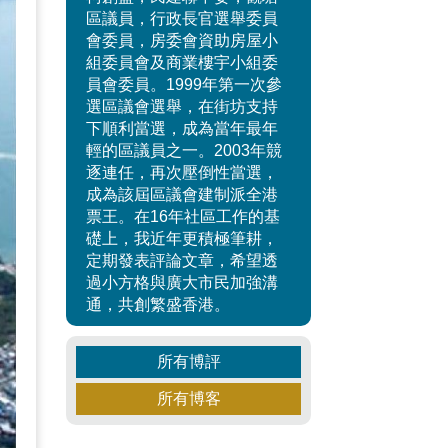
區議員，行政長官選舉委員
會委員，房委會資助房屋小
組委員會及商業樓宇小組委
員會委員。1999年第一次參
選區議會選舉，在街坊支持
下順利當選，成為當年最年
輕的區議員之一。2003年競
逐連任，再次壓倒性當選，
成為該屆區議會建制派全港
票王。在16年社區工作的基
礎上，我近年更積極筆耕，
定期發表評論文章，希望透
過小方格與廣大市民加強溝
通，共創繁盛香港。
所有博評
所有博客