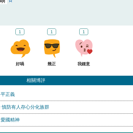
嶼
1
1
1
好喎
幾正
我鍾意
相關博評
公平正義
 慎防有人存心分化族群
」愛國精神