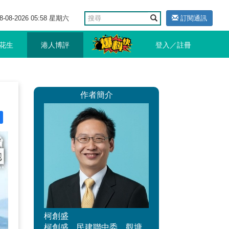
8-08-2026 05:58 星期六
訂閱通訊
花生
港人博評
登入／註冊
作者簡介
柯創盛
柯創盛，民建聯中委，觀塘