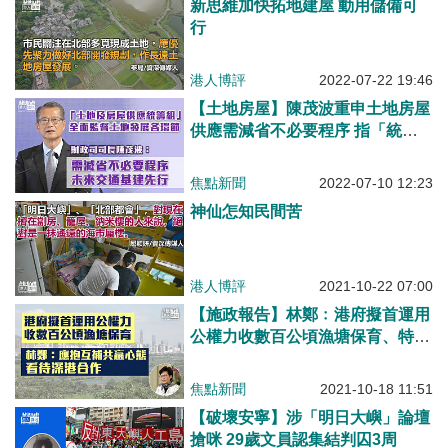
新思維加快拓地建屋 動用儲備可
行
港人博評
2022-07-22 19:46
【土地房屋】陳茂波重申土地房屋
供應需減省不必要程序 指「統籌
組」全面監督土地發展項目各環節
焦點新聞
2022-07-10 12:23
神仙怎知民間苦
港人博評
2021-10-22 07:00
【施政報告】林鄭﹕港府擬首運用
公權力收數百公頃漁塘保育、特區
政府自訂北都策略對接大灣區發展
焦點新聞
2021-10-18 11:51
【破壞安寧】涉「明日大嶼」論壇
搶咪 29歲文員認集結判囚3周