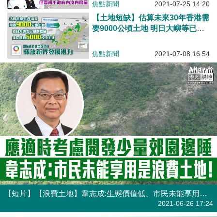
焦點新聞
2021-07-25 14:20
量觸及問題
【土地短缺】估算未來30年香港需
要9000公頃土地 明日大嶼等已規
劃措施僅提供約5000公頃土地 團
結香港基金促研究9發展區、釋放
焦點新聞
2021-07-08 16:54
新界發展潛力
【短片】【浪費土地】韋志成:生態價值低、市民未能享用的郊野公園邊陲地、若不開發是浪費土地！認同適當機會應考慮在郊園找少量土地發展、有助安置受市區重建居民、推展市區更新
港人點播
2021-06-26 17:24