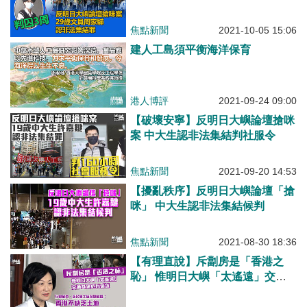
焦點新聞
2021-10-05 15:06
建人工島須平衡海洋保育
港人博評
2021-09-24 09:00
【破壞安寧】反明日大嶼論壇搶咪
案 中大生認非法集結判社服令
焦點新聞
2021-09-20 14:53
【擾亂秩序】反明日大嶼論壇「搶
咪」 中大生認非法集結候判
焦點新聞
2021-08-30 18:36
【有理直說】斥劏房是「香港之
恥」 惟明日大嶼「太遙遠」交通
基建必有延誤 葉劉淑儀：香港不
缺乏土地、但要視乎政府有沒有膽