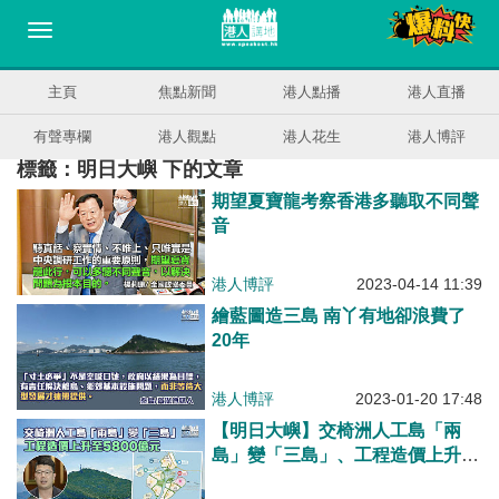
主頁
焦點新聞
港人點播
港人直播
有聲專欄
港人觀點
港人花生
港人博評
標籤：明日大嶼 下的文章
期望夏寶龍考察香港多聽取不同聲
音
港人博評
2023-04-14 11:39
繪藍圖造三島 南丫有地卻浪費了
20年
港人博評
2023-01-20 17:48
【明日大嶼】交椅洲人工島「兩
島」變「三島」、工程造價上升至
5800億元 劉國勳：賣地收益仍高