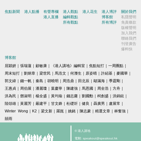
焦點新聞
港人點播
有聲專欄
港人觀點
港人花生
港人博評
關於我們
港人直播
編輯觀點
博客館
私隱聲明
所有觀點
所有博評
免責條款
版權聲明
加入我們
聯絡我們
刊登廣告
爆料快
博客館
屈穎妍
|
張瑞蓮
|
顧敏康
|
《港人講地》編輯室
|
焦點短打
|
一周圈點
|
周末短打
|
劉炳章
|
梁世民
|
馬浩文
|
何濼生
|
原姿晴
|
許紹基
|
麥國華
|
郭文緯
|
錢一帆
|
秦島
|
胡曉明
|
周浩鼎
|
田北辰
|
鄔滿海
|
季霆剛
|
王惠貞
|
周伯展
|
潘麗瓊
|
葉慶寧
|
陳建強
|
馬恩國
|
周全浩
|
方舟
|
洪為民
|
鄧淑明
|
楊全盛
|
黃均瑜
|
錢志庸
|
劉國勳
|
柯創盛
|
洪錦鉉
|
陸頌雄
|
黃麗芳
|
嚴建平
|
甘文鋒
|
杜礎圻
|
健良
|
聶廣男
|
盧展常
|
Winter Wong
|
K2
|
梁文新
|
羅崑
|
姚銘
|
陳志豪
|
精選文章
|
林奮強
|
囍雨
© 港人講地
電郵: speakout@speakout.hk