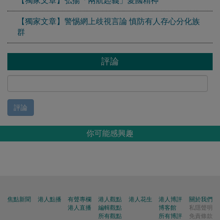
【獨家文章】弘揚「兩航起義」愛國精神
【獨家文章】警惕網上歧視言論 慎防有人存心分化族
群
評論
評論
你可能感興趣
焦點新聞
港人點播
有聲專欄
港人觀點
港人花生
港人博評
關於我們
港人直播
編輯觀點
博客館
私隱聲明
所有觀點
所有博評
免責條款