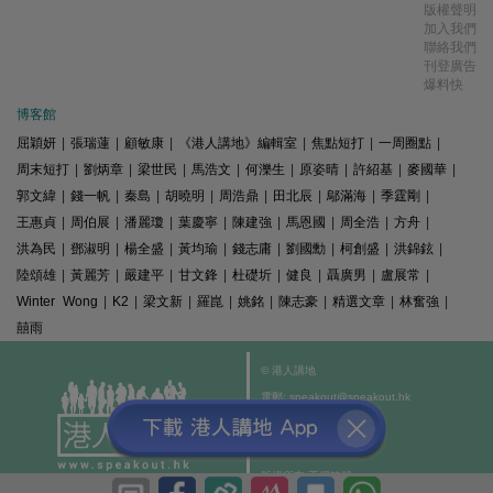
版權聲明
加入我們
聯絡我們
刊登廣告
爆料快
博客館
屈穎妍
|
張瑞蓮
|
顧敏康
|
《港人講地》編輯室
|
焦點短打
|
一周圈點
|
周末短打
|
劉炳章
|
梁世民
|
馬浩文
|
何濼生
|
原姿晴
|
許紹基
|
麥國華
|
郭文緯
|
錢一帆
|
秦島
|
胡曉明
|
周浩鼎
|
田北辰
|
鄔滿海
|
季霆剛
|
王惠貞
|
周伯展
|
潘麗瓊
|
葉慶寧
|
陳建強
|
馬恩國
|
周全浩
|
方舟
|
洪為民
|
鄧淑明
|
楊全盛
|
黃均瑜
|
錢志庸
|
劉國勳
|
柯創盛
|
洪錦鉉
|
陸頌雄
|
黃麗芳
|
嚴建平
|
甘文鋒
|
杜礎圻
|
健良
|
聶廣男
|
盧展常
|
Winter Wong
|
K2
|
梁文新
|
羅崑
|
姚銘
|
陳志豪
|
精選文章
|
林奮強
|
囍雨
© 港人講地
電郵: speakout@speakout.hk
傳真: 85228041301
All rights reserved.
版權所有 不得轉載