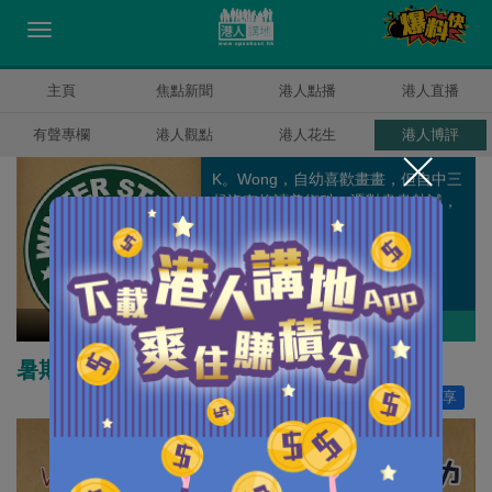
主頁
焦點新聞
港人點播
港人直播
有聲專欄
港人觀點
港人花生
港人博評
K。Wong，自幼喜歡畫畫，但自中三
起沒有修讀美術科。憑對畫畫熱誠，
到圖書館借書學畫畫延續繪畫夢。
Winter Wong
作者其他博評
暑期活動
讚好
0
分享