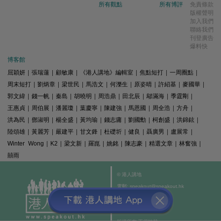
所有觀點
所有博評
免責條款
版權聲明
加入我們
聯絡我們
刊登廣告
爆料快
博客館
屈穎妍
|
張瑞蓮
|
顧敏康
|
《港人講地》編輯室
|
焦點短打
|
一周圈點
|
周末短打
|
劉炳章
|
梁世民
|
馬浩文
|
何濼生
|
原姿晴
|
許紹基
|
麥國華
|
郭文緯
|
錢一帆
|
秦島
|
胡曉明
|
周浩鼎
|
田北辰
|
鄔滿海
|
季霆剛
|
王惠貞
|
周伯展
|
潘麗瓊
|
葉慶寧
|
陳建強
|
馬恩國
|
周全浩
|
方舟
|
洪為民
|
鄧淑明
|
楊全盛
|
黃均瑜
|
錢志庸
|
劉國勳
|
柯創盛
|
洪錦鉉
|
陸頌雄
|
黃麗芳
|
嚴建平
|
甘文鋒
|
杜礎圻
|
健良
|
聶廣男
|
盧展常
|
Winter Wong
|
K2
|
梁文新
|
羅崑
|
姚銘
|
陳志豪
|
精選文章
|
林奮強
|
囍雨
© 港人講地
電郵: speakout@speakout.hk
傳真: 85228041301
All rights reserved.