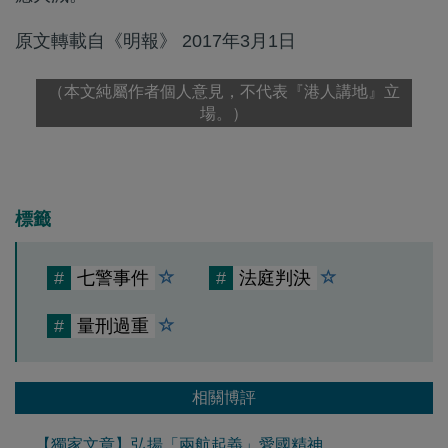
原文轉載自《明報》 2017年3月1日
（本文純屬作者個人意見，不代表『港人講地』立
場。）
標籤
#
七警事件
#
法庭判決
#
量刑過重
相關博評
【獨家文章】弘揚「兩航起義」愛國精神