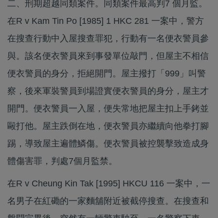
二、刑期超越同類案件。同類案件最高判7 個月監。
在R v Kam Tin Po [1985] 1 HKC 281 一案中，警方
在搜查行動中入屋搜查罪犯，行動有一名便衣警員參
與。該名便衣警員來到事發單位敲門，但屋主不相信
便衣警員的身分，拒絕開門。屋主撥打「999」叫警
察，後來軍裝警員到場證實便衣警員的身分，屋主才
開門。便衣警員一入屋，便失常地把屋主扣上手銬並
毆打他。屋主跌倒在地，便衣警員亦繼續向他拳打腳
踢，導致屋主遍體鱗傷。便衣警員被控襲擊致造成身
體傷害罪，判處7個月監禁。
在R v Cheung Kin Tak [1995] HKCU 116 一案中，一
名男子在紅磡的一家麵舖附近被截停搜查。在搜查和