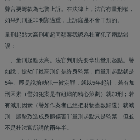
聲言要籌款為七警上訴。在法律上，法官有量刑權，
如果判刑並非明顯過重，上訴庭是不會干預的。
量刑起點太高刑期超同類案我認為杜官犯了兩點錯
誤：
一、量刑起點太高。法官判刑先要拿出量刑起點。譬
如說，搶劫罪最高刑罰是終身監禁，而量刑起點就是
5年。即是說搶劫犯一被定罪，就以5年起計，若有加
刑因素（譬如犯案是有組織的精心策劃）就加刑；若
有減刑因素（譬如作案者已經把財物盡數歸還）就減
刑。襲擊致造成身體傷害罪量刑起點只是監禁，但並
不是杜法官所講的兩年半。