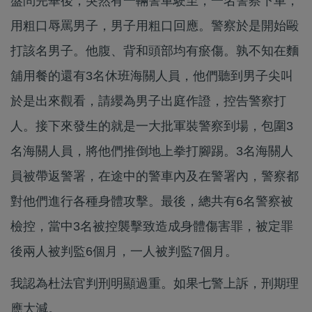
盤問完畢後，突然有一輛警車駛至，一名警察下車，
用粗口辱罵男子，男子用粗口回應。警察於是開始毆
打該名男子。他腹、背和頭部均有瘀傷。孰不知在麵
舖用餐的還有3名休班海關人員，他們聽到男子尖叫
於是出來觀看，請纓為男子出庭作證，控告警察打
人。接下來發生的就是一大批軍裝警察到場，包圍3
名海關人員，將他們推倒地上拳打腳踢。3名海關人
員被帶返警署，在途中的警車內及在警署內，警察都
對他們進行各種身體攻擊。最後，總共有6名警察被
檢控，當中3名被控襲擊致造成身體傷害罪，被定罪
後兩人被判監6個月，一人被判監7個月。
我認為杜法官判刑明顯過重。如果七警上訴，刑期理
應大減。