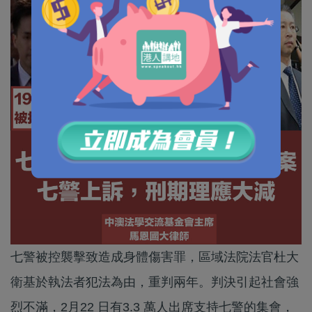
七警被控襲擊致造成身體傷害罪，區域法院法官杜大
衛基於執法者犯法為由，重判兩年。判決引起社會強
烈不滿，2月22 日有3.3 萬人出席支持七警的集會，