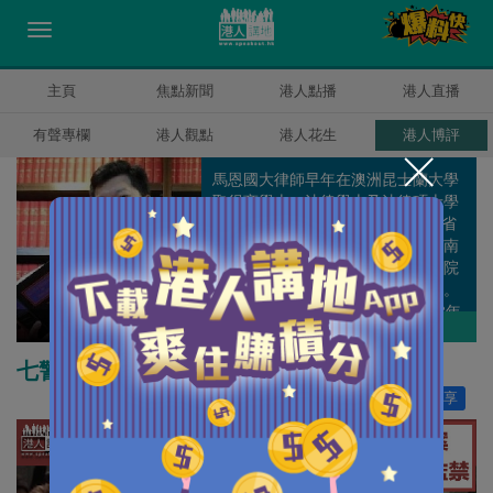
主頁
焦點新聞
港人點播
港人直播
有聲專欄
港人觀點
港人花生
港人博評
馬恩國大律師早年在澳洲昆士蘭大學
取得商學士、法律學士及法律碩士學
位，在1996年4月成為澳洲昆士蘭省
高等法院執業大律師，隨後也在新南
威爾斯高等法院、維多利亞高等法院
及澳洲最高法院等取得大律師資格。
馬大律師在2007年9月回港，2008年
馬恩國
作者其他博評
成為香港高等法院執業大律師。 他曾
為澳洲兩所大學法律學院的兼職講
七警案判刑明顯過重
師，亦是天津南開大學法律學院客座
讚好
0
分享
教授；於2009年，獲保安局局長委任
為獨立監察警方處理投訴委員會觀察
員，於2010年獲行政長官委任為委
員。