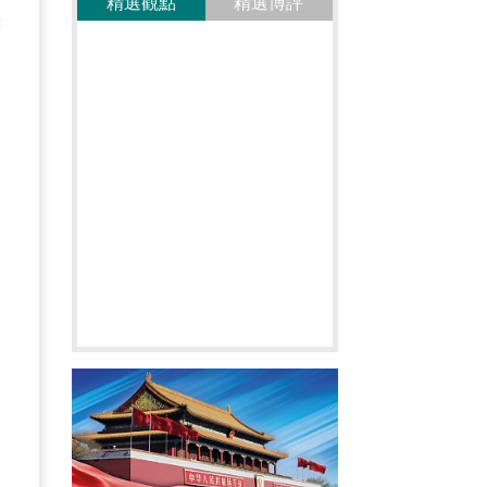
精選觀點
精選博評
釋
被
述
是
這
和
增
跨