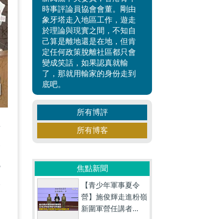
時事評論員協會會董。剛由
象牙塔走入地區工作，遊走
於理論與現實之間，不知自
己算是離地還是在地，但肯
定任何政策脫離社區都只會
變成笑話，如果認真就輸
了，那就用輸家的身份走到
底吧。
所有博評
方
所有博客
濟
流
焦點新聞
政
【青少年軍事夏令
營】施俊輝走進粉嶺
新圍軍營任講者...