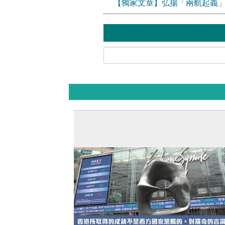
【獨家文章】弘揚「兩航起義