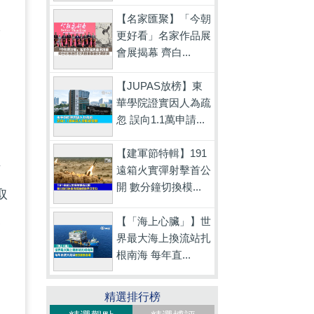
【名家匯聚】「今朝
而
更好看」名家作品展
會展揭幕 齊白...
的
【JUPAS放榜】東
華學院證實因人為疏
忽 誤向1.1萬申請...
【建軍節特輯】191
方
遠箱火實彈射擊首公
開 數分鐘切換模...
取
展
【「海上心臟」】世
界最大海上換流站扎
根南海 每年直...
精選排行榜
到