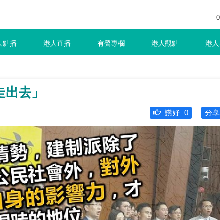
0
人點播
港人直播
有聲專欄
港人觀點
港人
走出去」
讚好
0
分享