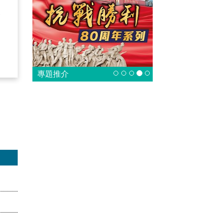
除
。
專題推介