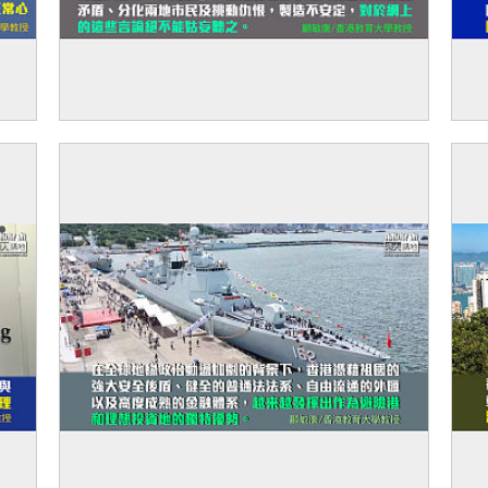
【獨家文章】警惕網上歧視言論 慎防有人存
【
心分化族群