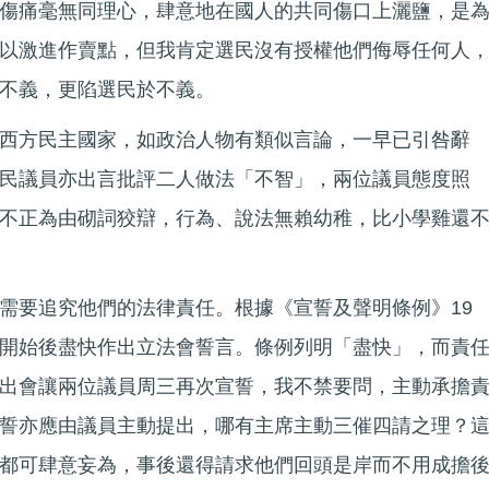
傷痛毫無同理心，肆意地在國人的共同傷口上灑鹽，是
以激進作賣點，但我肯定選民沒有授權他們侮辱任何人
不義，更陷選民於不義。
西方民主國家，如政治人物有類似言論，一早已引咎辭
民議員亦出言批評二人做法「不智」，兩位議員態度照
不正為由砌詞狡辯，行為、說法無賴幼稚，比小學雞還
需要追究他們的法律責任。根據《宣誓及聲明條例》19
開始後盡快作出立法會誓言。條例列明「盡快」，而責
出會讓兩位議員周三再次宣誓，我不禁要問，主動承擔
誓亦應由議員主動提出，哪有主席主動三催四請之理？
都可肆意妄為，事後還得請求他們回頭是岸而不用成擔