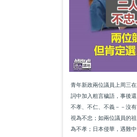
青年新政兩位議員上周三在
詞中加入粗言穢語，事後還
不孝、不仁、不義－－沒有
視為不忠；如兩位議員的祖
為不孝；日本侵華，遇難中