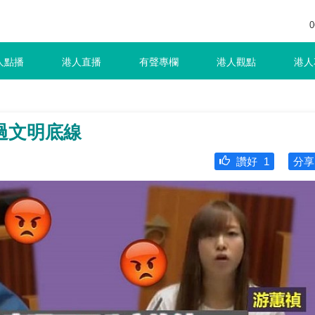
0
人點播
港人直播
有聲專欄
港人觀點
港人
過文明底線
讚好
1
分享