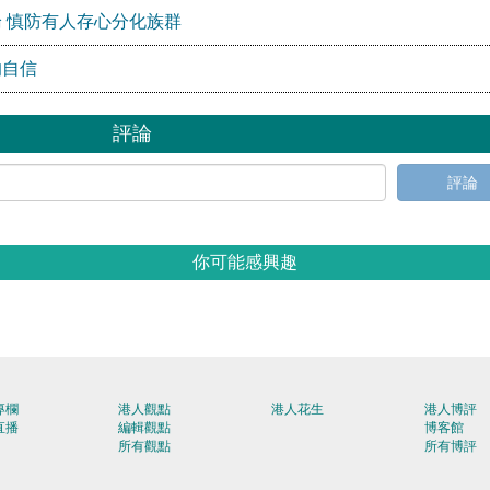
 慎防有人存心分化族群
的自信
評論
評論
你可能感興趣
專欄
港人觀點
港人花生
港人博評
直播
編輯觀點
博客館
所有觀點
所有博評