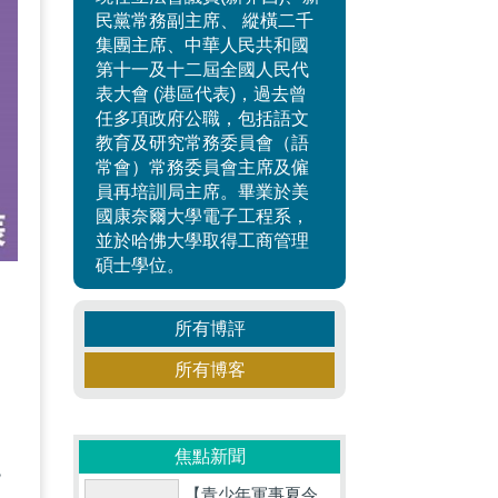
民黨常務副主席、 縱橫二千
集團主席、中華人民共和國
第十一及十二屆全國人民代
表大會 (港區代表)，過去曾
任多項政府公職，包括語文
教育及研究常務委員會（語
常會）常務委員會主席及僱
員再培訓局主席。畢業於美
國康奈爾大學電子工程系，
並於哈佛大學取得工商管理
碩士學位。
所有博評
、
所有博客
，
即
焦點新聞
飽
【青少年軍事夏令