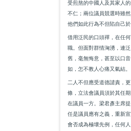
受煎熬的中國人及其家人的
不仁；兩位議員競選時雖然
他們如此行為不但陷自己於
借用泛民的口頭禪，在任何
職。但面對群情洶湧，連泛
舊，毫無悔意，甚至以口音
如，怎不教人心痛又氣結。
二人不但應受道德譴責，更
條，立法會議員須於其任期
在議員一方。梁君彥主席提
任是議員應有之義，重新宣
會否成為極壞先例，任何人