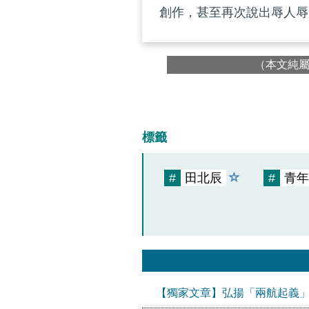
創作，甚至再次說出辱人辱
（本文純
標籤
#
田北辰
#
青年
【獨家文章】弘揚「兩航起義