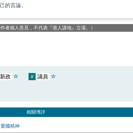
己的言論。
屬作者個人意見，不代表『港人講地』立場。）
新政
#
議員
相關博評
」愛國精神