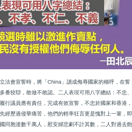
立法會宣誓時，將「China」讀成侮辱國家的稱呼，在誓
多番狡辯，敢做不敢認。二人表現可用八字總結：不忠
履行議員應有責任，完成有效宣誓，不忠於國家和香港
先經歷過侵華痛苦，他們的輕率狂言更是愧對上一輩，
國同胞達數千萬人，慰安婦悲劇不計其數，二人對過去