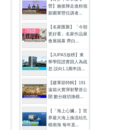
為
營】施俊輝走進粉嶺
新圍軍營任講者...
，
【名家匯聚】「今朝
更好看」名家作品展
會展揭幕 齊白...
【JUPAS放榜】東
不
華學院證實因人為疏
忽 誤向1.1萬申請...
【建軍節特輯】191
遠箱火實彈射擊首公
任
開 數分鐘切換模...
責
【「海上心臟」】世
這
界最大海上換流站扎
後
根南海 每年直...