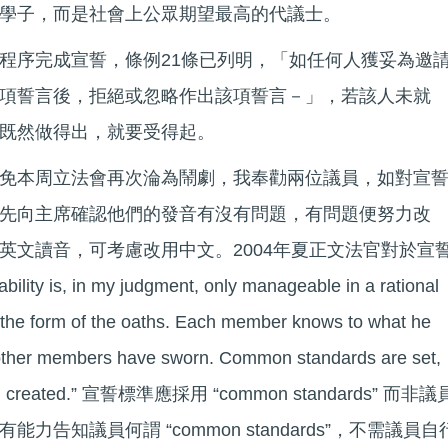
學子，而是社會上公眾期望最高的代議士。
程序完成宣誓，條例21條已列明，「如任何人獲妥為邀
項誓言後，拒絕或忽略作出該項誓言－」，若該人未就
既然做得出，就要受得起。
免本周立法會再次淪為鬧劇，我奉勸兩位議員，如對宣
先向主席確認他們的發音有沒有問題，有問題便努力改
英文讀音，可考慮改用中文。2004年夏正文法官對於宣
ity is, in my judgment, only manageable in a rational
in the form of the oaths. Each member knows to what he
 other members have sworn. Common standards are set,
tion created.” 宣誓標準應採用 “common standards” 而非議
告知議員何謂 “common standards”，不需議員自