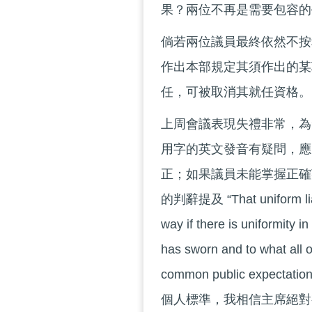
果？兩位不再是需要包容的
倘若兩位議員最終依然不按
作出本部規定其須作出的某
任，可被取消其就任資格。
上周會議表現失禮非常，為
用字的英文發音有疑問，應
正；如果議員未能掌握正確
的判辭提及 “That uniform liabil
way if there is uniformity 
has sworn and to what all
common public expecta
個人標準，我相信主席絕對有能力