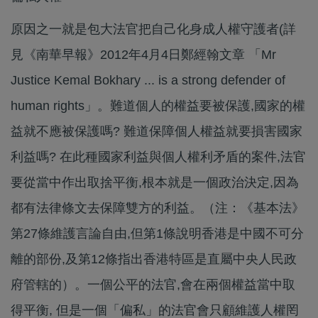
原因之一就是包大法官把自己化身成人權守護者(詳
見《南華早報》2012年4月4日鄭經翰文章 「Mr
Justice Kemal Bokhary ... is a strong defender of
human rights」。難道個人的權益要被保護,國家的權
益就不應被保護嗎? 難道保障個人權益就要損害國家
利益嗎? 在此種國家利益與個人權利矛盾的案件,法官
要從當中作出取捨平衡,根本就是一個政治決定,因為
都有法律條文去保障雙方的利益。（注：《基本法》
第27條維護言論自由,但第1條說明香港是中國不可分
離的部份,及第12條指出香港特區是直屬中央人民政
府管轄的）。一個公平的法官,會在兩個權益當中取
得平衡, 但是一個「偏私」的法官會只顧維護人權罔