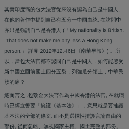
其實印度裔的包大法官從來沒有認為自己是中國人,
在他的著作中提到自己有五分一中國血統, 在訪問中
亦只是強調自己是香港人 (「My nationality is British.
That does not make me any less a Hong Kong
person.」 詳見 2012年12月6日《南華早報》) 。所
以，當包大法官都不認同自己是中國人，如何能感受
新中國立國前國土四分五裂，列強瓜分領土，中華民
族的痛？
總而言之 ,包致金大法官作為中國香港的法官, 在就職
時已經宣誓要「擁護《基本法》」，意思就是要擁護
基本法的全部的條文, 而不是選擇性擁護言論自由的
部份, 從而忽略、無視國家主權、國土完整的部份。