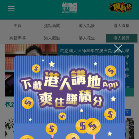
主頁
焦點新聞
港人點播
港人直播
有聲專欄
港人觀點
港人花生
港人博評
馬恩國大律師早年在澳洲昆士蘭大學
取得商學士、法律學士及法律碩士學
位，在1996年4月成為澳洲昆士蘭省
高等法院執業大律師，隨後也在新南
威爾斯高等法院、維多利亞高等法院
及澳洲最高法院等取得大律師資格。
馬大律師在2007年9月回港，2008年
馬恩國
作者其他博評
成為香港高等法院執業大律師。 他曾
為澳洲兩所大學法律學院的兼職講
包致金錯解言論自由 偏私人權無視國家
師，亦是天津南開大學法律學院客座
讚好
0
分享
教授；於2009年，獲保安局局長委任
為獨立監察警方處理投訴委員會觀察
員，於2010年獲行政長官委任為委
員。