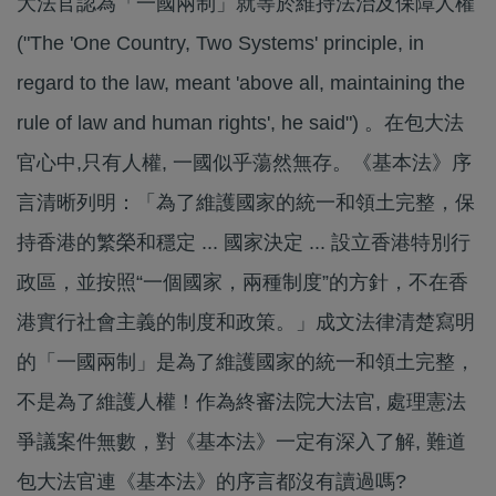
大法官認為「一國兩制」就等於維持法治及保障人權
("The 'One Country, Two Systems' principle, in
regard to the law, meant 'above all, maintaining the
rule of law and human rights', he said") 。在包大法
官心中,只有人權, 一國似乎蕩然無存。《基本法》序
言清晰列明：「為了維護國家的統一和領土完整，保
持香港的繁榮和穩定 ... 國家決定 ... 設立香港特別行
政區，並按照“一個國家，兩種制度”的方針，不在香
港實行社會主義的制度和政策。」成文法律清楚寫明
的「一國兩制」是為了維護國家的統一和領土完整，
不是為了維護人權！作為終審法院大法官, 處理憲法
爭議案件無數，對《基本法》一定有深入了解, 難道
包大法官連《基本法》的序言都沒有讀過嗎?