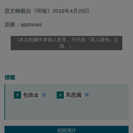
原文轉載自《明報》2016年4月29日
原圖：apdnews
（本文純屬作者個人意見，不代表『港人講地』立
場。）
標籤
#
包致金
#
馬恩國
相關博評