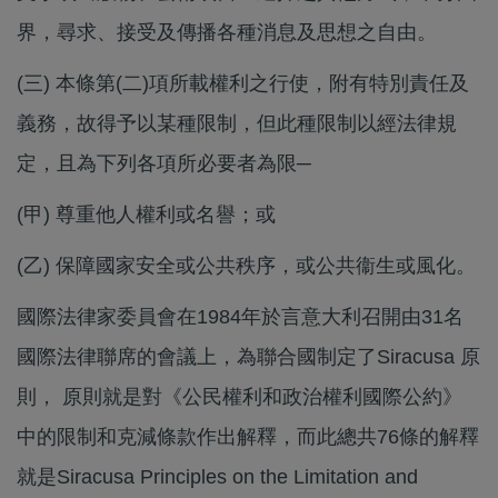
界，尋求、接受及傳播各種消息及思想之自由。
(三) 本條第(二)項所載權利之行使，附有特別責任及
義務，故得予以某種限制，但此種限制以經法律規
定，且為下列各項所必要者為限─
(甲) 尊重他人權利或名譽；或
(乙) 保障國家安全或公共秩序，或公共衞生或風化。
國際法律家委員會在1984年於言意大利召開由31名
國際法律聯席的會議上，為聯合國制定了Siracusa 原
則， 原則就是對《公民權利和政治權利國際公約》
中的限制和克減條款作出解釋，而此總共76條的解釋
就是Siracusa Principles on the Limitation and