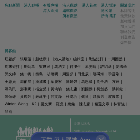
焦點新聞
港人點播
有聲專欄
港人觀點
港人花生
港人博評
關於我們
港人直播
編輯觀點
博客館
私隱聲明
所有觀點
所有博評
免責條款
版權聲明
加入我們
聯絡我們
刊登廣告
爆料快
博客館
屈穎妍
|
張瑞蓮
|
顧敏康
|
《港人講地》編輯室
|
焦點短打
|
一周圈點
|
周末短打
|
劉炳章
|
梁世民
|
馬浩文
|
何濼生
|
原姿晴
|
許紹基
|
麥國華
|
郭文緯
|
錢一帆
|
秦島
|
胡曉明
|
周浩鼎
|
田北辰
|
鄔滿海
|
季霆剛
|
王惠貞
|
周伯展
|
潘麗瓊
|
葉慶寧
|
陳建強
|
馬恩國
|
周全浩
|
方舟
|
洪為民
|
鄧淑明
|
楊全盛
|
黃均瑜
|
錢志庸
|
劉國勳
|
柯創盛
|
洪錦鉉
|
陸頌雄
|
黃麗芳
|
嚴建平
|
甘文鋒
|
杜礎圻
|
健良
|
聶廣男
|
盧展常
|
Winter Wong
|
K2
|
梁文新
|
羅崑
|
姚銘
|
陳志豪
|
精選文章
|
林奮強
|
囍雨
© 港人講地
電郵: speakout@speakout.hk
傳真: 85228041301