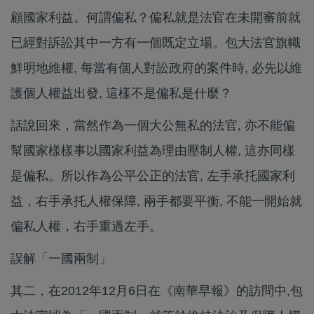
顧國家利益。何謂偏私？偏私就是法官在未開審前就
已經對訴訟其中一方有一個既定立場。包大法官旗幟
鮮明地維權, 每當有個人對訟政府的案件時, 必先以維
護個人權益出發, 這樣不是偏私是什麼？
話說回來，當然作為一個大公無私的法官, 亦不能偏
幫國家樣樣事以國家利益為理由壓制人權, 這亦同樣
是偏私。所以作為公平公正的法官, 左手承托國家利
益，右手承托人權保障, 兩手都要平衡, 不能一開始就
偏私人權，右手重過左手。
誤解「一國兩制」
其二，在2012年12月6日在《南華早報》的訪問中,包