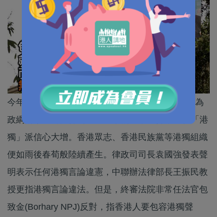
今年2月，繼立法會新界東議席補選，以本土主義為
政綱的梁天琦獲得約66,000票的選票支持，此後「港
獨」派信心大增。香港眾志、香港民族黨等港獨組織
便如雨後春荀般陸續產生。律政司司長袁國強發表聲
明表示任何港獨言論違憲，中聯辦法律部長王振民教
授更指港獨言論違法。但是，終審法院非常任法官包
致金(Borhary NPJ)反對，指香港人要包容港獨聲